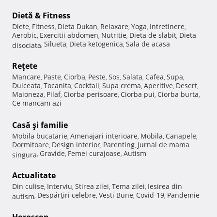
Dietă & Fitness
Diete
Fitness
Dieta Dukan
Relaxare
Yoga
Intretinere
,
,
,
,
,
,
Aerobic
Exercitii abdomen
Nutritie
Dieta de slabit
Dieta
,
,
,
,
Silueta
Dieta ketogenica
Sala de acasa
disociata
,
,
,
Reţete
Mancare
Paste
Ciorba
Peste
Sos
Salata
Cafea
Supa
,
,
,
,
,
,
,
,
Dulceata
Tocanita
Cocktail
Supa crema
Aperitive
Desert
,
,
,
,
,
,
Maioneza
Pilaf
Ciorba perisoare
Ciorba pui
Ciorba burta
,
,
,
,
,
Ce mancam azi
Casă şi familie
Mobila bucatarie
Amenajari interioare
Mobila
Canapele
,
,
,
,
Dormitoare
Design interior
Parenting
Jurnal de mama
,
,
,
Gravide
Femei curajoase
Autism
singura
,
,
,
Actualitate
Din culise
Interviu
Stirea zilei
Tema zilei
Iesirea din
,
,
,
,
Despărţiri celebre
Vesti Bune
Covid-19
Pandemie
autism
,
,
,
,