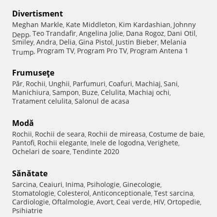
Divertisment
Meghan Markle
Kate Middleton
Kim Kardashian
Johnny
,
,
,
Teo Trandafir
Angelina Jolie
Dana Rogoz
Dani Otil
Depp
,
,
,
,
,
Smiley
Andra
Delia
Gina Pistol
Justin Bieber
Melania
,
,
,
,
,
Program TV
Program Pro TV
Program Antena 1
Trump
,
,
,
Frumuseţe
Păr
Rochii
Unghii
Parfumuri
Coafuri
Machiaj
Sani
,
,
,
,
,
,
,
Manichiura
Sampon
Buze
Celulita
Machiaj ochi
,
,
,
,
,
Tratament celulita
Salonul de acasa
,
Modă
Rochii
Rochii de seara
Rochii de mireasa
Costume de baie
,
,
,
,
Pantofi
Rochii elegante
Inele de logodna
Verighete
,
,
,
,
Ochelari de soare
Tendinte 2020
,
Sănătate
Sarcina
Ceaiuri
Inima
Psihologie
Ginecologie
,
,
,
,
,
Stomatologie
Colesterol
Anticonceptionale
Test sarcina
,
,
,
,
Cardiologie
Oftalmologie
Avort
Ceai verde
HIV
Ortopedie
,
,
,
,
,
,
Psihiatrie