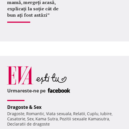
mamă, mergeți acasă,
explicați la soție cât de
bun ați fost astăzi”
Urmareste-ne pe
Dragoste & Sex
Dragoste
Romantic
Viata sexuala
Relatii
Cuplu
Iubire
,
,
,
,
,
,
Casatorie
Sex
Kama Sutra
Pozitii sexuale Kamasutra
,
,
,
,
Declaratii de dragoste