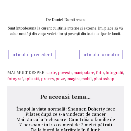
De
Daniel Dumitrescu
Sunt întotdeauna la curent cu știrile interne și externe. Îmi place să vă
aduc noutăți din viața vedetelor și povești din toate colțurile lumii.
articolul precedent
articolul urmator
MAI MULT DESPRE:
carte
,
povesti
,
manipulare
,
foto
,
fotografii
,
fotograf
,
aplicatii
,
proces
,
poze
,
imagini
,
mobil
,
photoshop
Pe aceeasi tema...
Înapoi la viața normală: Shannen Doherty face
Pilates după ce s-a vindecat de cancer
Mai rău ca la închisoare: Cum trăia o familie de
7 persoane într-o cameră de 7 metri pătrați
De la burtă la pătrățele în 8 luni: