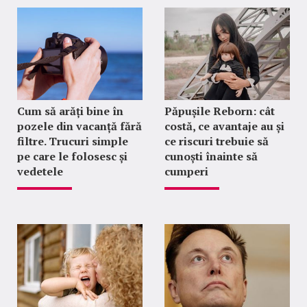
Cum să arăți bine în
Păpușile Reborn: cât
pozele din vacanță fără
costă, ce avantaje au și
filtre. Trucuri simple
ce riscuri trebuie să
pe care le folosesc și
cunoști înainte să
vedetele
cumperi