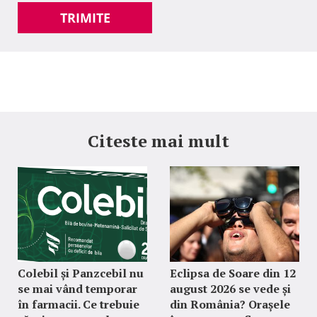
TRIMITE
Citeste mai mult
Colebil și Panzcebil nu
Eclipsa de Soare din 12
se mai vând temporar
august 2026 se vede și
în farmacii. Ce trebuie
din România? Orașele