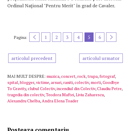
Ordinul Naţional "Pentru Merit" în grad de Cavaler.
1
2
3
4
5
6
Pagina:
articolul precedent
articolul urmator
MAI MULT DESPRE:
muzica
,
concert
,
rock
,
trupa
,
fotograf
,
spital
,
blogger
,
victime
,
arsuri
,
raniti
,
colectiv
,
morti
,
Goodbye
To Gravity
,
clubul Colectiv
,
incendiul din Colectiv
,
Claudiu Petre
,
tragedia din colectiv
,
Teodora Maftei
,
Liviu Zaharescu
,
Alexandru Chelba
,
Andra Elena Toader
Posteaza comentariu