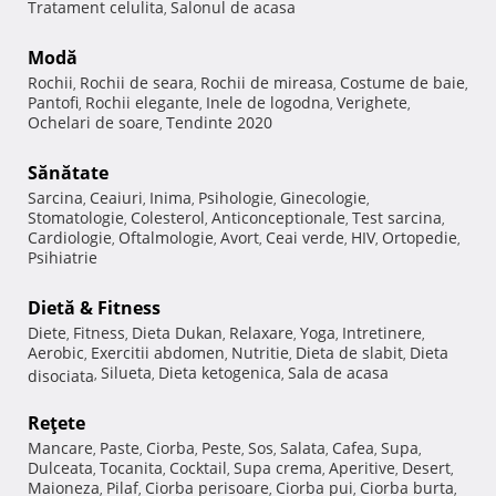
Tratament celulita
Salonul de acasa
,
Modă
Rochii
Rochii de seara
Rochii de mireasa
Costume de baie
,
,
,
,
Pantofi
Rochii elegante
Inele de logodna
Verighete
,
,
,
,
Ochelari de soare
Tendinte 2020
,
Sănătate
Sarcina
Ceaiuri
Inima
Psihologie
Ginecologie
,
,
,
,
,
Stomatologie
Colesterol
Anticonceptionale
Test sarcina
,
,
,
,
Cardiologie
Oftalmologie
Avort
Ceai verde
HIV
Ortopedie
,
,
,
,
,
,
Psihiatrie
Dietă & Fitness
Diete
Fitness
Dieta Dukan
Relaxare
Yoga
Intretinere
,
,
,
,
,
,
Aerobic
Exercitii abdomen
Nutritie
Dieta de slabit
Dieta
,
,
,
,
Silueta
Dieta ketogenica
Sala de acasa
disociata
,
,
,
Reţete
Mancare
Paste
Ciorba
Peste
Sos
Salata
Cafea
Supa
,
,
,
,
,
,
,
,
Dulceata
Tocanita
Cocktail
Supa crema
Aperitive
Desert
,
,
,
,
,
,
Maioneza
Pilaf
Ciorba perisoare
Ciorba pui
Ciorba burta
,
,
,
,
,