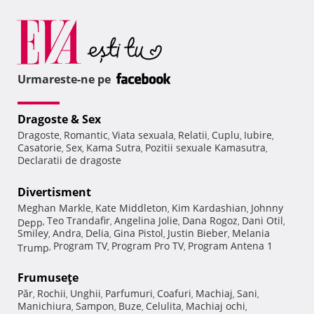
Urmareste-ne pe
Dragoste & Sex
Dragoste
Romantic
Viata sexuala
Relatii
Cuplu
Iubire
,
,
,
,
,
,
Casatorie
Sex
Kama Sutra
Pozitii sexuale Kamasutra
,
,
,
,
Declaratii de dragoste
Divertisment
Meghan Markle
Kate Middleton
Kim Kardashian
Johnny
,
,
,
Teo Trandafir
Angelina Jolie
Dana Rogoz
Dani Otil
Depp
,
,
,
,
,
Smiley
Andra
Delia
Gina Pistol
Justin Bieber
Melania
,
,
,
,
,
Program TV
Program Pro TV
Program Antena 1
Trump
,
,
,
Frumuseţe
Păr
Rochii
Unghii
Parfumuri
Coafuri
Machiaj
Sani
,
,
,
,
,
,
,
Manichiura
Sampon
Buze
Celulita
Machiaj ochi
,
,
,
,
,