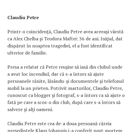
Claudiu Petre
Printr-o coincidenţă, Claudiu Petre avea aceeaşi vârstă
ca Alex Chelba şi Teodora Maftei: 36 de ani. Iniţial, dat
dispărut în noaptea tragediei, el a fost identificat
ulterior de familie.
Presa a relatat că Petre reuşise să iasă din clubul unde
a avut loc incendiul, dar că s-a întors să ajute
persoanele rănite, lăsându-şi documentele şi telefonul
mobil la un prieten. Potrivit martorilor, Claudiu Petre,
cunoscut ca blogger şi fotograf, s-a întors ca să ajute o
fată pe care a scos-o din club, după care s-a întors să
salveze şi alţi oameni.
Claudiu Petre este cea de-a doua persoană căreia
preşedintele Klaus Iohannis i-a conferit post-mortem