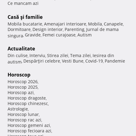
Ce mancam azi
Casă şi familie
Mobila bucatarie
Amenajari interioare
Mobila
Canapele
,
,
,
,
Dormitoare
Design interior
Parenting
Jurnal de mama
,
,
,
Gravide
Femei curajoase
Autism
singura
,
,
,
Actualitate
Din culise
Interviu
Stirea zilei
Tema zilei
Iesirea din
,
,
,
,
Despărţiri celebre
Vesti Bune
Covid-19
Pandemie
autism
,
,
,
,
Horoscop
Horoscop 2026
,
Horoscop 2025
,
Horoscop azi
,
Horoscop dragoste
,
Horoscop chinezesc
,
Astrologie
,
Horoscop lunar
,
Horoscop rac azi
,
Horoscop gemeni azi
,
Horoscop fecioara azi
,