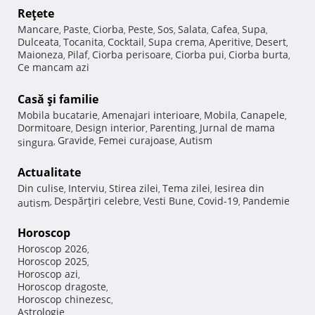
Reţete
Mancare
Paste
Ciorba
Peste
Sos
Salata
Cafea
Supa
,
,
,
,
,
,
,
,
Dulceata
Tocanita
Cocktail
Supa crema
Aperitive
Desert
,
,
,
,
,
,
Maioneza
Pilaf
Ciorba perisoare
Ciorba pui
Ciorba burta
,
,
,
,
,
Ce mancam azi
Casă şi familie
Mobila bucatarie
Amenajari interioare
Mobila
Canapele
,
,
,
,
Dormitoare
Design interior
Parenting
Jurnal de mama
,
,
,
Gravide
Femei curajoase
Autism
singura
,
,
,
Actualitate
Din culise
Interviu
Stirea zilei
Tema zilei
Iesirea din
,
,
,
,
Despărţiri celebre
Vesti Bune
Covid-19
Pandemie
autism
,
,
,
,
Horoscop
Horoscop 2026
,
Horoscop 2025
,
Horoscop azi
,
Horoscop dragoste
,
Horoscop chinezesc
,
Astrologie
,