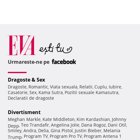
Urmareste-ne pe
Dragoste & Sex
Dragoste
Romantic
Viata sexuala
Relatii
Cuplu
Iubire
,
,
,
,
,
,
Casatorie
Sex
Kama Sutra
Pozitii sexuale Kamasutra
,
,
,
,
Declaratii de dragoste
Divertisment
Meghan Markle
Kate Middleton
Kim Kardashian
Johnny
,
,
,
Teo Trandafir
Angelina Jolie
Dana Rogoz
Dani Otil
Depp
,
,
,
,
,
Smiley
Andra
Delia
Gina Pistol
Justin Bieber
Melania
,
,
,
,
,
Program TV
Program Pro TV
Program Antena 1
Trump
,
,
,