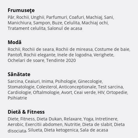
Frumuseţe
Păr
Rochii
Unghii
Parfumuri
Coafuri
Machiaj
Sani
,
,
,
,
,
,
,
Manichiura
Sampon
Buze
Celulita
Machiaj ochi
,
,
,
,
,
Tratament celulita
Salonul de acasa
,
Modă
Rochii
Rochii de seara
Rochii de mireasa
Costume de baie
,
,
,
,
Pantofi
Rochii elegante
Inele de logodna
Verighete
,
,
,
,
Ochelari de soare
Tendinte 2020
,
Sănătate
Sarcina
Ceaiuri
Inima
Psihologie
Ginecologie
,
,
,
,
,
Stomatologie
Colesterol
Anticonceptionale
Test sarcina
,
,
,
,
Cardiologie
Oftalmologie
Avort
Ceai verde
HIV
Ortopedie
,
,
,
,
,
,
Psihiatrie
Dietă & Fitness
Diete
Fitness
Dieta Dukan
Relaxare
Yoga
Intretinere
,
,
,
,
,
,
Aerobic
Exercitii abdomen
Nutritie
Dieta de slabit
Dieta
,
,
,
,
Silueta
Dieta ketogenica
Sala de acasa
disociata
,
,
,