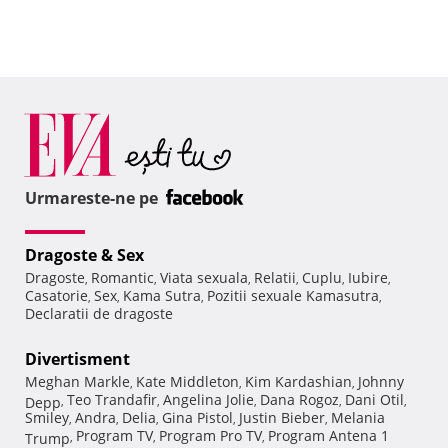
Urmareste-ne pe
Dragoste & Sex
Dragoste
Romantic
Viata sexuala
Relatii
Cuplu
Iubire
,
,
,
,
,
,
Casatorie
Sex
Kama Sutra
Pozitii sexuale Kamasutra
,
,
,
,
Declaratii de dragoste
Divertisment
Meghan Markle
Kate Middleton
Kim Kardashian
Johnny
,
,
,
Teo Trandafir
Angelina Jolie
Dana Rogoz
Dani Otil
Depp
,
,
,
,
,
Smiley
Andra
Delia
Gina Pistol
Justin Bieber
Melania
,
,
,
,
,
Program TV
Program Pro TV
Program Antena 1
Trump
,
,
,