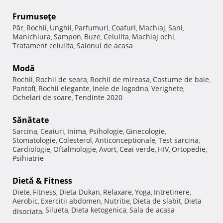
Frumuseţe
Păr
Rochii
Unghii
Parfumuri
Coafuri
Machiaj
Sani
,
,
,
,
,
,
,
Manichiura
Sampon
Buze
Celulita
Machiaj ochi
,
,
,
,
,
Tratament celulita
Salonul de acasa
,
Modă
Rochii
Rochii de seara
Rochii de mireasa
Costume de baie
,
,
,
,
Pantofi
Rochii elegante
Inele de logodna
Verighete
,
,
,
,
Ochelari de soare
Tendinte 2020
,
Sănătate
Sarcina
Ceaiuri
Inima
Psihologie
Ginecologie
,
,
,
,
,
Stomatologie
Colesterol
Anticonceptionale
Test sarcina
,
,
,
,
Cardiologie
Oftalmologie
Avort
Ceai verde
HIV
Ortopedie
,
,
,
,
,
,
Psihiatrie
Dietă & Fitness
Diete
Fitness
Dieta Dukan
Relaxare
Yoga
Intretinere
,
,
,
,
,
,
Aerobic
Exercitii abdomen
Nutritie
Dieta de slabit
Dieta
,
,
,
,
Silueta
Dieta ketogenica
Sala de acasa
disociata
,
,
,