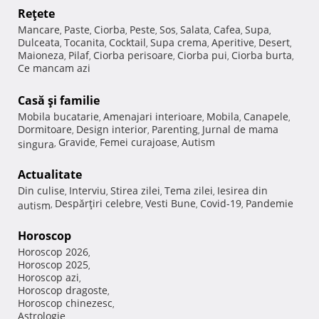
Reţete
Mancare
Paste
Ciorba
Peste
Sos
Salata
Cafea
Supa
,
,
,
,
,
,
,
,
Dulceata
Tocanita
Cocktail
Supa crema
Aperitive
Desert
,
,
,
,
,
,
Maioneza
Pilaf
Ciorba perisoare
Ciorba pui
Ciorba burta
,
,
,
,
,
Ce mancam azi
Casă şi familie
Mobila bucatarie
Amenajari interioare
Mobila
Canapele
,
,
,
,
Dormitoare
Design interior
Parenting
Jurnal de mama
,
,
,
Gravide
Femei curajoase
Autism
singura
,
,
,
Actualitate
Din culise
Interviu
Stirea zilei
Tema zilei
Iesirea din
,
,
,
,
Despărţiri celebre
Vesti Bune
Covid-19
Pandemie
autism
,
,
,
,
Horoscop
Horoscop 2026
,
Horoscop 2025
,
Horoscop azi
,
Horoscop dragoste
,
Horoscop chinezesc
,
Astrologie
,