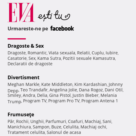
Urmareste-ne pe
Dragoste & Sex
Dragoste
Romantic
Viata sexuala
Relatii
Cuplu
Iubire
,
,
,
,
,
,
Casatorie
Sex
Kama Sutra
Pozitii sexuale Kamasutra
,
,
,
,
Declaratii de dragoste
Divertisment
Meghan Markle
Kate Middleton
Kim Kardashian
Johnny
,
,
,
Teo Trandafir
Angelina Jolie
Dana Rogoz
Dani Otil
Depp
,
,
,
,
,
Smiley
Andra
Delia
Gina Pistol
Justin Bieber
Melania
,
,
,
,
,
Program TV
Program Pro TV
Program Antena 1
Trump
,
,
,
Frumuseţe
Păr
Rochii
Unghii
Parfumuri
Coafuri
Machiaj
Sani
,
,
,
,
,
,
,
Manichiura
Sampon
Buze
Celulita
Machiaj ochi
,
,
,
,
,
Tratament celulita
Salonul de acasa
,