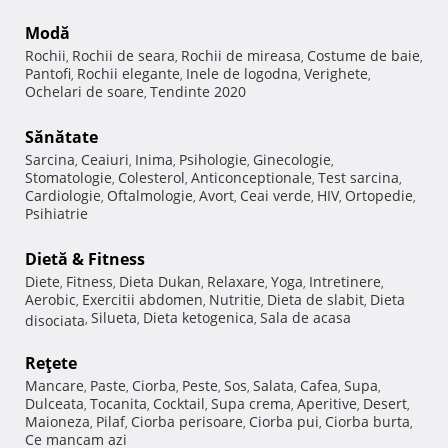
Modă
Rochii
Rochii de seara
Rochii de mireasa
Costume de baie
,
,
,
,
Pantofi
Rochii elegante
Inele de logodna
Verighete
,
,
,
,
Ochelari de soare
Tendinte 2020
,
Sănătate
Sarcina
Ceaiuri
Inima
Psihologie
Ginecologie
,
,
,
,
,
Stomatologie
Colesterol
Anticonceptionale
Test sarcina
,
,
,
,
Cardiologie
Oftalmologie
Avort
Ceai verde
HIV
Ortopedie
,
,
,
,
,
,
Psihiatrie
Dietă & Fitness
Diete
Fitness
Dieta Dukan
Relaxare
Yoga
Intretinere
,
,
,
,
,
,
Aerobic
Exercitii abdomen
Nutritie
Dieta de slabit
Dieta
,
,
,
,
Silueta
Dieta ketogenica
Sala de acasa
disociata
,
,
,
Reţete
Mancare
Paste
Ciorba
Peste
Sos
Salata
Cafea
Supa
,
,
,
,
,
,
,
,
Dulceata
Tocanita
Cocktail
Supa crema
Aperitive
Desert
,
,
,
,
,
,
Maioneza
Pilaf
Ciorba perisoare
Ciorba pui
Ciorba burta
,
,
,
,
,
Ce mancam azi