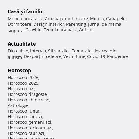
Casă şi familie
Mobila bucatarie
Amenajari interioare
Mobila
Canapele
,
,
,
,
Dormitoare
Design interior
Parenting
Jurnal de mama
,
,
,
Gravide
Femei curajoase
Autism
singura
,
,
,
Actualitate
Din culise
Interviu
Stirea zilei
Tema zilei
Iesirea din
,
,
,
,
Despărţiri celebre
Vesti Bune
Covid-19
Pandemie
autism
,
,
,
,
Horoscop
Horoscop 2026
,
Horoscop 2025
,
Horoscop azi
,
Horoscop dragoste
,
Horoscop chinezesc
,
Astrologie
,
Horoscop lunar
,
Horoscop rac azi
,
Horoscop gemeni azi
,
Horoscop fecioara azi
,
Horoscop taur azi
,
Horoscop capricorn azi