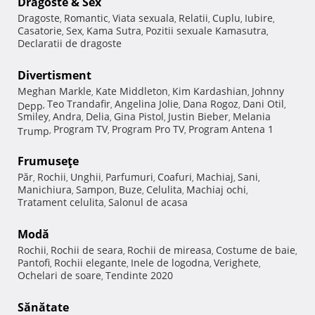
Dragoste & Sex
Dragoste
Romantic
Viata sexuala
Relatii
Cuplu
Iubire
,
,
,
,
,
,
Casatorie
Sex
Kama Sutra
Pozitii sexuale Kamasutra
,
,
,
,
Declaratii de dragoste
Divertisment
Meghan Markle
Kate Middleton
Kim Kardashian
Johnny
,
,
,
Teo Trandafir
Angelina Jolie
Dana Rogoz
Dani Otil
Depp
,
,
,
,
,
Smiley
Andra
Delia
Gina Pistol
Justin Bieber
Melania
,
,
,
,
,
Program TV
Program Pro TV
Program Antena 1
Trump
,
,
,
Frumuseţe
Păr
Rochii
Unghii
Parfumuri
Coafuri
Machiaj
Sani
,
,
,
,
,
,
,
Manichiura
Sampon
Buze
Celulita
Machiaj ochi
,
,
,
,
,
Tratament celulita
Salonul de acasa
,
Modă
Rochii
Rochii de seara
Rochii de mireasa
Costume de baie
,
,
,
,
Pantofi
Rochii elegante
Inele de logodna
Verighete
,
,
,
,
Ochelari de soare
Tendinte 2020
,
Sănătate