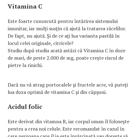
Vitamina C
Este foarte cunoscută pentru întărirea sistemului
imunitar, iar mulţi susţin că ajută la tratarea răcelilor.
De fapt, nu ajută. Şi de ce aţi lua varianta pastilă în
locul celei originale, citricele?
Studiu după studiu arată astăzi că Vitamina C în doze
de mari, de peste 2.000 de mg, poate creşte riscul de
pietre la rinichi.
Dacă nu vă atrag portocalele şi fructele acre, vă puteţi
lua doza optimă de vitamina C şi din căpşuni.
Acidul folic
Este derivat din vitamna B, iar corpul uman îl foloseşte
pentru a crea noi celule. Este recomandat în cazul în
care persoana care îl ia este însărcinată sau doreşte să