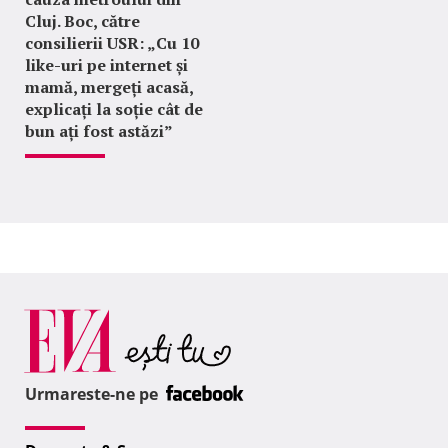
Cluj. Boc, către
consilierii USR: „Cu 10
like-uri pe internet și
mamă, mergeți acasă,
explicați la soție cât de
bun ați fost astăzi”
Urmareste-ne pe