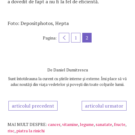
a dovedit de fapt a nu fi la fel de eficientă.
Foto: Depositphotos, Hepta
1
2
Pagina:
De
Daniel Dumitrescu
Sunt întotdeauna la curent cu știrile interne și externe. Îmi place să vă
aduc noutăți din viața vedetelor și povești din toate colțurile lumii.
articolul precedent
articolul urmator
MAI MULT DESPRE:
cancer
,
vitamine
,
legume
,
sanatate
,
fructe
,
risc
,
piatra la rinichi