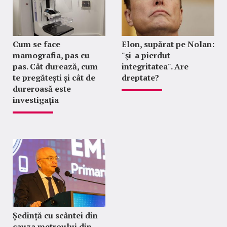
Cum se face
Elon, supărat pe Nolan:
mamografia, pas cu
"şi-a pierdut
pas. Cât durează, cum
integritatea". Are
te pregătești și cât de
dreptate?
dureroasă este
investigația
Ședință cu scântei din
cauza metroului din