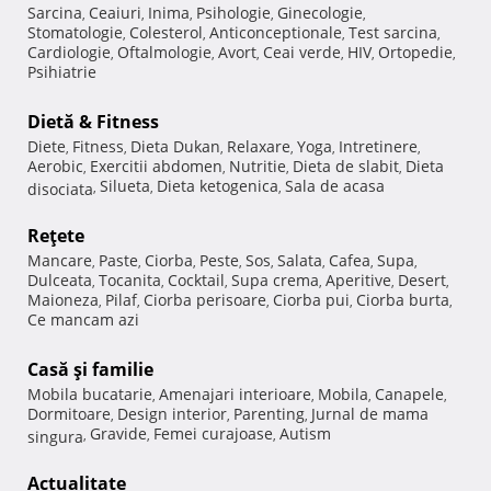
Sarcina
Ceaiuri
Inima
Psihologie
Ginecologie
,
,
,
,
,
Stomatologie
Colesterol
Anticonceptionale
Test sarcina
,
,
,
,
Cardiologie
Oftalmologie
Avort
Ceai verde
HIV
Ortopedie
,
,
,
,
,
,
Psihiatrie
Dietă & Fitness
Diete
Fitness
Dieta Dukan
Relaxare
Yoga
Intretinere
,
,
,
,
,
,
Aerobic
Exercitii abdomen
Nutritie
Dieta de slabit
Dieta
,
,
,
,
Silueta
Dieta ketogenica
Sala de acasa
disociata
,
,
,
Reţete
Mancare
Paste
Ciorba
Peste
Sos
Salata
Cafea
Supa
,
,
,
,
,
,
,
,
Dulceata
Tocanita
Cocktail
Supa crema
Aperitive
Desert
,
,
,
,
,
,
Maioneza
Pilaf
Ciorba perisoare
Ciorba pui
Ciorba burta
,
,
,
,
,
Ce mancam azi
Casă şi familie
Mobila bucatarie
Amenajari interioare
Mobila
Canapele
,
,
,
,
Dormitoare
Design interior
Parenting
Jurnal de mama
,
,
,
Gravide
Femei curajoase
Autism
singura
,
,
,
Actualitate