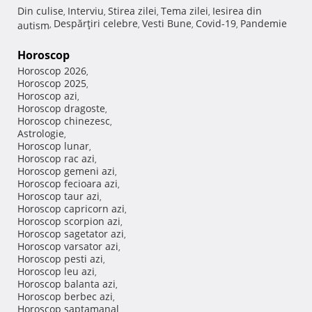
Din culise
Interviu
Stirea zilei
Tema zilei
Iesirea din
,
,
,
,
Despărţiri celebre
Vesti Bune
Covid-19
Pandemie
autism
,
,
,
,
Horoscop
Horoscop 2026
,
Horoscop 2025
,
Horoscop azi
,
Horoscop dragoste
,
Horoscop chinezesc
,
Astrologie
,
Horoscop lunar
,
Horoscop rac azi
,
Horoscop gemeni azi
,
Horoscop fecioara azi
,
Horoscop taur azi
,
Horoscop capricorn azi
,
Horoscop scorpion azi
,
Horoscop sagetator azi
,
Horoscop varsator azi
,
Horoscop pesti azi
,
Horoscop leu azi
,
Horoscop balanta azi
,
Horoscop berbec azi
,
Horoscop saptamanal