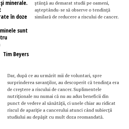
şi minerale.
ştiinţă au demarat studii pe oameni,
t
aşteptându-se să observe o tendinţă
rate în doze
similară de reducere a riscului de cancer.
aminele sunt
tru
m
Tim Beyers
Dar, după ce au urmărit mii de voluntari, spre
surprinderea savanţilor, au descoperit că tendinţa era
de creştere a riscului de cancer. Suplimentele
nutriţionale nu numai că nu au adus beneficii din
punct de vedere al sănătăţii, ci unele chiar au ridicat
riscul de apariţie a cancerului atunci când subiecţii
studiului au depăşit cu mult doza reomandată.