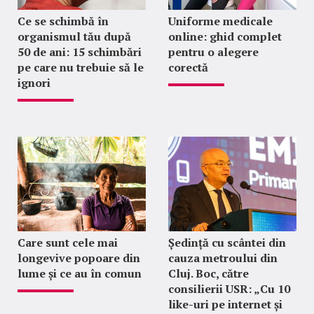
Ce se schimbă în
Uniforme medicale
organismul tău după
online: ghid complet
50 de ani: 15 schimbări
pentru o alegere
pe care nu trebuie să le
corectă
ignori
Care sunt cele mai
Ședință cu scântei din
longevive popoare din
cauza metroului din
lume și ce au în comun
Cluj. Boc, către
consilierii USR: „Cu 10
like-uri pe internet și