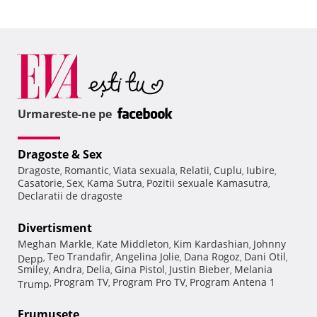
Urmareste-ne pe
Dragoste & Sex
Dragoste
Romantic
Viata sexuala
Relatii
Cuplu
Iubire
,
,
,
,
,
,
Casatorie
Sex
Kama Sutra
Pozitii sexuale Kamasutra
,
,
,
,
Declaratii de dragoste
Divertisment
Meghan Markle
Kate Middleton
Kim Kardashian
Johnny
,
,
,
Teo Trandafir
Angelina Jolie
Dana Rogoz
Dani Otil
Depp
,
,
,
,
,
Smiley
Andra
Delia
Gina Pistol
Justin Bieber
Melania
,
,
,
,
,
Program TV
Program Pro TV
Program Antena 1
Trump
,
,
,
Frumuseţe