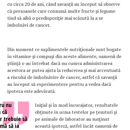
cu circa 20 de ani, când savanţii au început să observe
că persoanele care consumă multe fructe şi legume
tind să aibă o predispoziţie mai scăzută la a se
îmbolnăvi de cancer.
Din moment ce suplimentele nutriţionale sunt bogate
în vitamine şi compuşi din aceste alimente, oamenii de
ştiinţă s-au întrebat dacă nu cumva administrarea
acestora ar putea ajuta la reducerea şi mai accentuată
a riscului de îmbolnăvire de cancer, astfel că savanţii
au început să experimenteze pentru a vedea dacă
ipoteza este adevărată.
ru nu
Iniţial şi în mod încurajator, rezultatele
 că
obţinute în urma testelor pe ţesuturi şi
r trebuie să
pe animale de laborator au susţinut
amă să ia
această ipoteză, astfel încât oamenii de