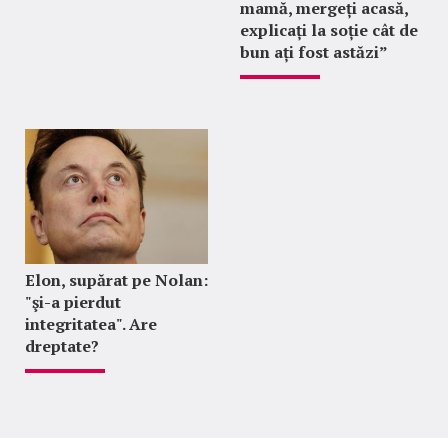
mamă, mergeți acasă,
explicați la soție cât de
bun ați fost astăzi”
Elon, supărat pe Nolan:
"şi-a pierdut
integritatea". Are
dreptate?