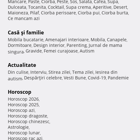
Mancare
Paste
Ciorba
Peste
Sos
Salata
Cafea
Supa
,
,
,
,
,
,
,
,
Dulceata
Tocanita
Cocktail
Supa crema
Aperitive
Desert
,
,
,
,
,
,
Maioneza
Pilaf
Ciorba perisoare
Ciorba pui
Ciorba burta
,
,
,
,
,
Ce mancam azi
Casă şi familie
Mobila bucatarie
Amenajari interioare
Mobila
Canapele
,
,
,
,
Dormitoare
Design interior
Parenting
Jurnal de mama
,
,
,
Gravide
Femei curajoase
Autism
singura
,
,
,
Actualitate
Din culise
Interviu
Stirea zilei
Tema zilei
Iesirea din
,
,
,
,
Despărţiri celebre
Vesti Bune
Covid-19
Pandemie
autism
,
,
,
,
Horoscop
Horoscop 2026
,
Horoscop 2025
,
Horoscop azi
,
Horoscop dragoste
,
Horoscop chinezesc
,
Astrologie
,
Horoscop lunar
,
Horoscop rac azi
,