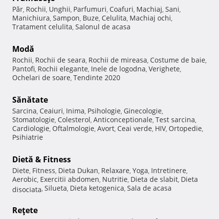
Păr
Rochii
Unghii
Parfumuri
Coafuri
Machiaj
Sani
,
,
,
,
,
,
,
Manichiura
Sampon
Buze
Celulita
Machiaj ochi
,
,
,
,
,
Tratament celulita
Salonul de acasa
,
Modă
Rochii
Rochii de seara
Rochii de mireasa
Costume de baie
,
,
,
,
Pantofi
Rochii elegante
Inele de logodna
Verighete
,
,
,
,
Ochelari de soare
Tendinte 2020
,
Sănătate
Sarcina
Ceaiuri
Inima
Psihologie
Ginecologie
,
,
,
,
,
Stomatologie
Colesterol
Anticonceptionale
Test sarcina
,
,
,
,
Cardiologie
Oftalmologie
Avort
Ceai verde
HIV
Ortopedie
,
,
,
,
,
,
Psihiatrie
Dietă & Fitness
Diete
Fitness
Dieta Dukan
Relaxare
Yoga
Intretinere
,
,
,
,
,
,
Aerobic
Exercitii abdomen
Nutritie
Dieta de slabit
Dieta
,
,
,
,
Silueta
Dieta ketogenica
Sala de acasa
disociata
,
,
,
Reţete