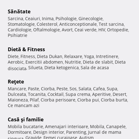
Sănătate
Sarcina
Ceaiuri
Inima
Psihologie
Ginecologie
,
,
,
,
,
Stomatologie
Colesterol
Anticonceptionale
Test sarcina
,
,
,
,
Cardiologie
Oftalmologie
Avort
Ceai verde
HIV
Ortopedie
,
,
,
,
,
,
Psihiatrie
Dietă & Fitness
Diete
Fitness
Dieta Dukan
Relaxare
Yoga
Intretinere
,
,
,
,
,
,
Aerobic
Exercitii abdomen
Nutritie
Dieta de slabit
Dieta
,
,
,
,
Silueta
Dieta ketogenica
Sala de acasa
disociata
,
,
,
Reţete
Mancare
Paste
Ciorba
Peste
Sos
Salata
Cafea
Supa
,
,
,
,
,
,
,
,
Dulceata
Tocanita
Cocktail
Supa crema
Aperitive
Desert
,
,
,
,
,
,
Maioneza
Pilaf
Ciorba perisoare
Ciorba pui
Ciorba burta
,
,
,
,
,
Ce mancam azi
Casă şi familie
Mobila bucatarie
Amenajari interioare
Mobila
Canapele
,
,
,
,
Dormitoare
Design interior
Parenting
Jurnal de mama
,
,
,
Gravide
Femei curajoase
Autism
singura
,
,
,