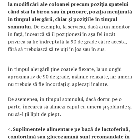
la modificări ale coloanei precum poziţia spatelui
când stai la birou sau în picioare, poziţia menţinută
în timpul alergării, chiar şi poziţiile în timpul
somnului.
De exemplu, la serviciu, dacă ai un monitor
în faţă, încearcă să îl poziţionezi în aşa fel încât
privirea să fie îndreptată la 90 de grade către acesta,
fără să trebuiască să te uiţi în jos sau în sus.
În timpul alergării ţine coatele flexate, la un unghi
aproximativ de 90 de grade, mâinile relaxate, iar umerii
nu trebuie să fie încordaţi şi aplecaţi înainte.
De asemenea, în timpul somnului, dacă dormi pe o
parte, încearcă să aliniezi capul cu umerii şi şoldurile şi
nu să-l ţii lipit de piept.
4.
Suplimentele alimentare pe bază de lactoferină,
condoritină sau glucozamină sunt recomandate în