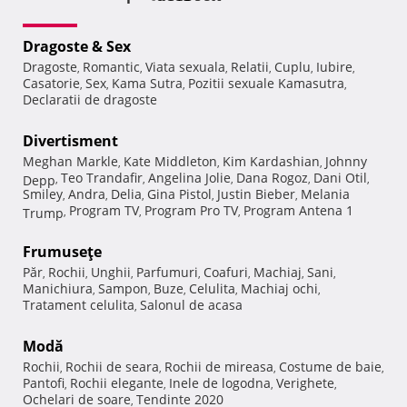
Dragoste & Sex
Dragoste
Romantic
Viata sexuala
Relatii
Cuplu
Iubire
,
,
,
,
,
,
Casatorie
Sex
Kama Sutra
Pozitii sexuale Kamasutra
,
,
,
,
Declaratii de dragoste
Divertisment
Meghan Markle
Kate Middleton
Kim Kardashian
Johnny
,
,
,
Teo Trandafir
Angelina Jolie
Dana Rogoz
Dani Otil
Depp
,
,
,
,
,
Smiley
Andra
Delia
Gina Pistol
Justin Bieber
Melania
,
,
,
,
,
Program TV
Program Pro TV
Program Antena 1
Trump
,
,
,
Frumuseţe
Păr
Rochii
Unghii
Parfumuri
Coafuri
Machiaj
Sani
,
,
,
,
,
,
,
Manichiura
Sampon
Buze
Celulita
Machiaj ochi
,
,
,
,
,
Tratament celulita
Salonul de acasa
,
Modă
Rochii
Rochii de seara
Rochii de mireasa
Costume de baie
,
,
,
,
Pantofi
Rochii elegante
Inele de logodna
Verighete
,
,
,
,
Ochelari de soare
Tendinte 2020
,