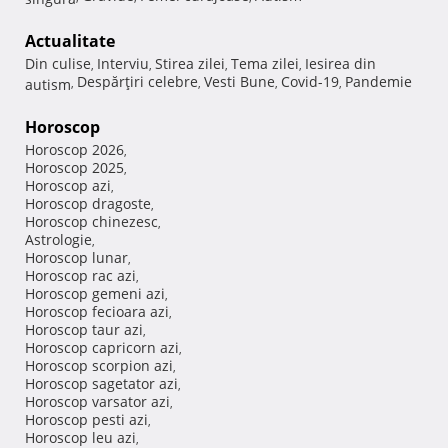
Actualitate
Din culise
Interviu
Stirea zilei
Tema zilei
Iesirea din
,
,
,
,
Despărţiri celebre
Vesti Bune
Covid-19
Pandemie
autism
,
,
,
,
Horoscop
Horoscop 2026
,
Horoscop 2025
,
Horoscop azi
,
Horoscop dragoste
,
Horoscop chinezesc
,
Astrologie
,
Horoscop lunar
,
Horoscop rac azi
,
Horoscop gemeni azi
,
Horoscop fecioara azi
,
Horoscop taur azi
,
Horoscop capricorn azi
,
Horoscop scorpion azi
,
Horoscop sagetator azi
,
Horoscop varsator azi
,
Horoscop pesti azi
,
Horoscop leu azi
,