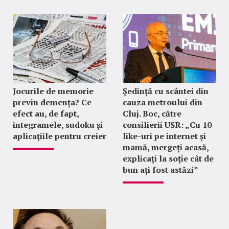
Jocurile de memorie
Ședință cu scântei din
previn demența? Ce
cauza metroului din
efect au, de fapt,
Cluj. Boc, către
integramele, sudoku și
consilierii USR: „Cu 10
aplicațiile pentru creier
like-uri pe internet și
mamă, mergeți acasă,
explicați la soție cât de
bun ați fost astăzi”