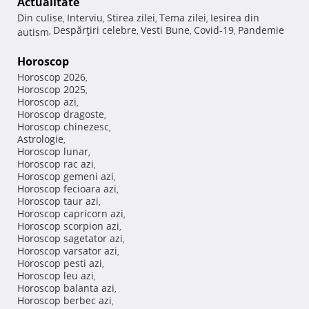
Actualitate
Din culise
Interviu
Stirea zilei
Tema zilei
Iesirea din
,
,
,
,
Despărţiri celebre
Vesti Bune
Covid-19
Pandemie
autism
,
,
,
,
Horoscop
Horoscop 2026
,
Horoscop 2025
,
Horoscop azi
,
Horoscop dragoste
,
Horoscop chinezesc
,
Astrologie
,
Horoscop lunar
,
Horoscop rac azi
,
Horoscop gemeni azi
,
Horoscop fecioara azi
,
Horoscop taur azi
,
Horoscop capricorn azi
,
Horoscop scorpion azi
,
Horoscop sagetator azi
,
Horoscop varsator azi
,
Horoscop pesti azi
,
Horoscop leu azi
,
Horoscop balanta azi
,
Horoscop berbec azi
,