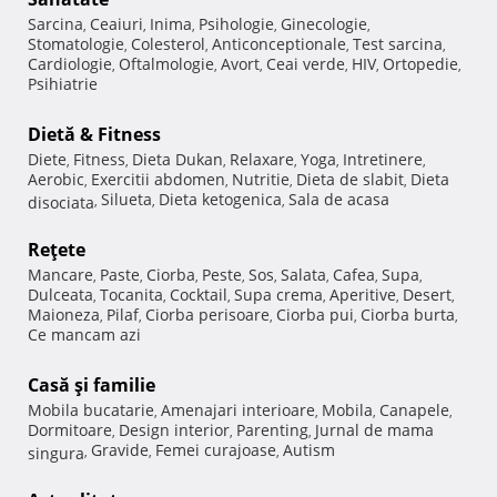
Sarcina
Ceaiuri
Inima
Psihologie
Ginecologie
,
,
,
,
,
Stomatologie
Colesterol
Anticonceptionale
Test sarcina
,
,
,
,
Cardiologie
Oftalmologie
Avort
Ceai verde
HIV
Ortopedie
,
,
,
,
,
,
Psihiatrie
Dietă & Fitness
Diete
Fitness
Dieta Dukan
Relaxare
Yoga
Intretinere
,
,
,
,
,
,
Aerobic
Exercitii abdomen
Nutritie
Dieta de slabit
Dieta
,
,
,
,
Silueta
Dieta ketogenica
Sala de acasa
disociata
,
,
,
Reţete
Mancare
Paste
Ciorba
Peste
Sos
Salata
Cafea
Supa
,
,
,
,
,
,
,
,
Dulceata
Tocanita
Cocktail
Supa crema
Aperitive
Desert
,
,
,
,
,
,
Maioneza
Pilaf
Ciorba perisoare
Ciorba pui
Ciorba burta
,
,
,
,
,
Ce mancam azi
Casă şi familie
Mobila bucatarie
Amenajari interioare
Mobila
Canapele
,
,
,
,
Dormitoare
Design interior
Parenting
Jurnal de mama
,
,
,
Gravide
Femei curajoase
Autism
singura
,
,
,