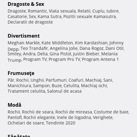
Dragoste & Sex
Dragoste
Romantic
Viata sexuala
Relatii
Cuplu
Iubire
,
,
,
,
,
,
Casatorie
Sex
Kama Sutra
Pozitii sexuale Kamasutra
,
,
,
,
Declaratii de dragoste
Divertisment
Meghan Markle
Kate Middleton
Kim Kardashian
Johnny
,
,
,
Teo Trandafir
Angelina Jolie
Dana Rogoz
Dani Otil
Depp
,
,
,
,
,
Smiley
Andra
Delia
Gina Pistol
Justin Bieber
Melania
,
,
,
,
,
Program TV
Program Pro TV
Program Antena 1
Trump
,
,
,
Frumuseţe
Păr
Rochii
Unghii
Parfumuri
Coafuri
Machiaj
Sani
,
,
,
,
,
,
,
Manichiura
Sampon
Buze
Celulita
Machiaj ochi
,
,
,
,
,
Tratament celulita
Salonul de acasa
,
Modă
Rochii
Rochii de seara
Rochii de mireasa
Costume de baie
,
,
,
,
Pantofi
Rochii elegante
Inele de logodna
Verighete
,
,
,
,
Ochelari de soare
Tendinte 2020
,
Sănătate