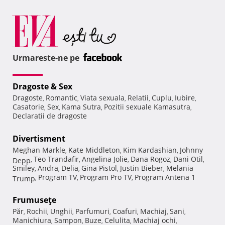
Urmareste-ne pe
Dragoste & Sex
Dragoste
Romantic
Viata sexuala
Relatii
Cuplu
Iubire
,
,
,
,
,
,
Casatorie
Sex
Kama Sutra
Pozitii sexuale Kamasutra
,
,
,
,
Declaratii de dragoste
Divertisment
Meghan Markle
Kate Middleton
Kim Kardashian
Johnny
,
,
,
Teo Trandafir
Angelina Jolie
Dana Rogoz
Dani Otil
Depp
,
,
,
,
,
Smiley
Andra
Delia
Gina Pistol
Justin Bieber
Melania
,
,
,
,
,
Program TV
Program Pro TV
Program Antena 1
Trump
,
,
,
Frumuseţe
Păr
Rochii
Unghii
Parfumuri
Coafuri
Machiaj
Sani
,
,
,
,
,
,
,
Manichiura
Sampon
Buze
Celulita
Machiaj ochi
,
,
,
,
,