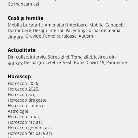
Ce mancam azi
Casă şi familie
Mobila bucatarie
Amenajari interioare
Mobila
Canapele
,
,
,
,
Dormitoare
Design interior
Parenting
Jurnal de mama
,
,
,
Gravide
Femei curajoase
Autism
singura
,
,
,
Actualitate
Din culise
Interviu
Stirea zilei
Tema zilei
Iesirea din
,
,
,
,
Despărţiri celebre
Vesti Bune
Covid-19
Pandemie
autism
,
,
,
,
Horoscop
Horoscop 2026
,
Horoscop 2025
,
Horoscop azi
,
Horoscop dragoste
,
Horoscop chinezesc
,
Astrologie
,
Horoscop lunar
,
Horoscop rac azi
,
Horoscop gemeni azi
,
Horoscop fecioara azi
,