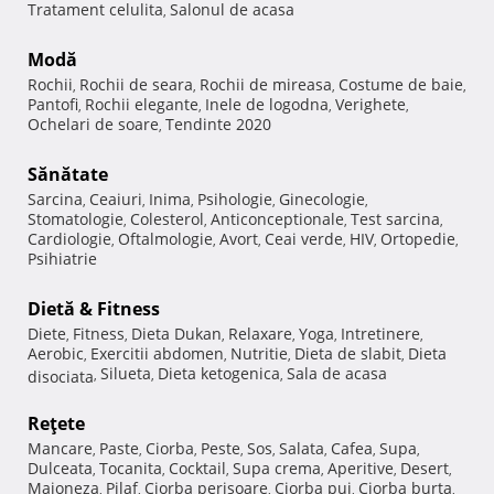
Tratament celulita
Salonul de acasa
,
Modă
Rochii
Rochii de seara
Rochii de mireasa
Costume de baie
,
,
,
,
Pantofi
Rochii elegante
Inele de logodna
Verighete
,
,
,
,
Ochelari de soare
Tendinte 2020
,
Sănătate
Sarcina
Ceaiuri
Inima
Psihologie
Ginecologie
,
,
,
,
,
Stomatologie
Colesterol
Anticonceptionale
Test sarcina
,
,
,
,
Cardiologie
Oftalmologie
Avort
Ceai verde
HIV
Ortopedie
,
,
,
,
,
,
Psihiatrie
Dietă & Fitness
Diete
Fitness
Dieta Dukan
Relaxare
Yoga
Intretinere
,
,
,
,
,
,
Aerobic
Exercitii abdomen
Nutritie
Dieta de slabit
Dieta
,
,
,
,
Silueta
Dieta ketogenica
Sala de acasa
disociata
,
,
,
Reţete
Mancare
Paste
Ciorba
Peste
Sos
Salata
Cafea
Supa
,
,
,
,
,
,
,
,
Dulceata
Tocanita
Cocktail
Supa crema
Aperitive
Desert
,
,
,
,
,
,
Maioneza
Pilaf
Ciorba perisoare
Ciorba pui
Ciorba burta
,
,
,
,
,