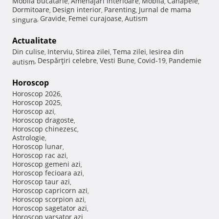
Mobila bucatarie
Amenajari interioare
Mobila
Canapele
,
,
,
,
Dormitoare
Design interior
Parenting
Jurnal de mama
,
,
,
Gravide
Femei curajoase
Autism
singura
,
,
,
Actualitate
Din culise
Interviu
Stirea zilei
Tema zilei
Iesirea din
,
,
,
,
Despărţiri celebre
Vesti Bune
Covid-19
Pandemie
autism
,
,
,
,
Horoscop
Horoscop 2026
,
Horoscop 2025
,
Horoscop azi
,
Horoscop dragoste
,
Horoscop chinezesc
,
Astrologie
,
Horoscop lunar
,
Horoscop rac azi
,
Horoscop gemeni azi
,
Horoscop fecioara azi
,
Horoscop taur azi
,
Horoscop capricorn azi
,
Horoscop scorpion azi
,
Horoscop sagetator azi
,
Horoscop varsator azi
,