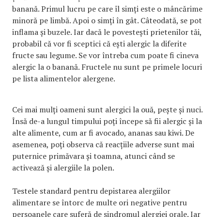
banană. Primul lucru pe care îl simți este o mâncărime
minoră pe limbă. Apoi o simți în gât. Câteodată, se pot
inflama și buzele. Iar dacă le povestești prietenilor tăi,
probabil că vor fi sceptici că ești alergic la diferite
fructe sau legume. Se vor întreba cum poate fi cineva
alergic la o banană. Fructele nu sunt pe primele locuri
pe lista alimentelor alergene.
Cei mai mulți oameni sunt alergici la ouă, pește și nuci.
Însă de-a lungul timpului poți începe să fii alergic și la
alte alimente, cum ar fi avocado, ananas sau kiwi. De
asemenea, poți observa că reacțiile adverse sunt mai
puternice primăvara și toamna, atunci când se
activează și alergiile la polen.
Testele standard pentru depistarea alergiilor
alimentare se întorc de multe ori negative pentru
persoanele care suferă de sindromul alergiei orale. Iar