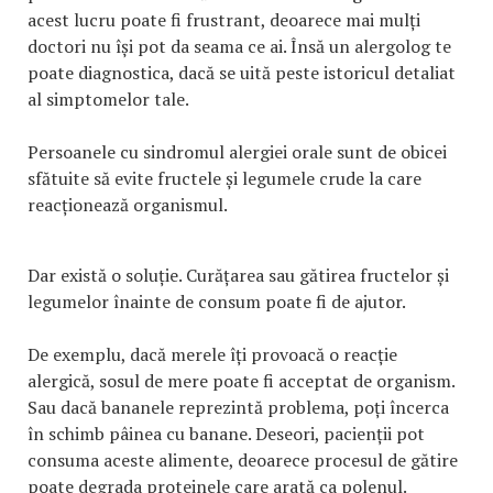
acest lucru poate fi frustrant, deoarece mai mulți
doctori nu își pot da seama ce ai. Însă un alergolog te
poate diagnostica, dacă se uită peste istoricul detaliat
al simptomelor tale.
Persoanele cu sindromul alergiei orale sunt de obicei
sfătuite să evite fructele și legumele crude la care
reacționează organismul.
Dar există o soluție. Curățarea sau gătirea fructelor și
legumelor înainte de consum poate fi de ajutor.
De exemplu, dacă merele îți provoacă o reacție
alergică, sosul de mere poate fi acceptat de organism.
Sau dacă bananele reprezintă problema, poți încerca
în schimb pâinea cu banane. Deseori, pacienții pot
consuma aceste alimente, deoarece procesul de gătire
poate degrada proteinele care arată ca polenul.