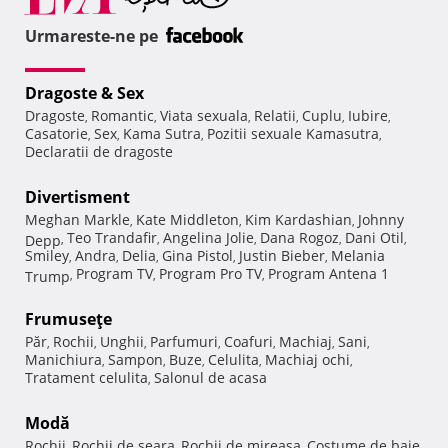
Urmareste-ne pe
Dragoste & Sex
Dragoste
Romantic
Viata sexuala
Relatii
Cuplu
Iubire
,
,
,
,
,
,
Casatorie
Sex
Kama Sutra
Pozitii sexuale Kamasutra
,
,
,
,
Declaratii de dragoste
Divertisment
Meghan Markle
Kate Middleton
Kim Kardashian
Johnny
,
,
,
Teo Trandafir
Angelina Jolie
Dana Rogoz
Dani Otil
Depp
,
,
,
,
,
Smiley
Andra
Delia
Gina Pistol
Justin Bieber
Melania
,
,
,
,
,
Program TV
Program Pro TV
Program Antena 1
Trump
,
,
,
Frumuseţe
Păr
Rochii
Unghii
Parfumuri
Coafuri
Machiaj
Sani
,
,
,
,
,
,
,
Manichiura
Sampon
Buze
Celulita
Machiaj ochi
,
,
,
,
,
Tratament celulita
Salonul de acasa
,
Modă
Rochii
Rochii de seara
Rochii de mireasa
Costume de baie
,
,
,
,