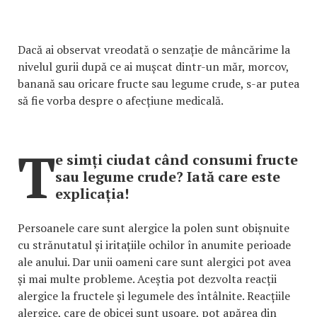
Dacă ai observat vreodată o senzație de mâncărime la
nivelul gurii după ce ai mușcat dintr-un măr, morcov,
banană sau oricare fructe sau legume crude, s-ar putea
să fie vorba despre o afecțiune medicală.
T
e simți ciudat când consumi fructe
sau legume crude? Iată care este
explicația!
Persoanele care sunt alergice la polen sunt obișnuite
cu strănutatul și iritațiile ochilor în anumite perioade
ale anului. Dar unii oameni care sunt alergici pot avea
și mai multe probleme. Aceștia pot dezvolta reacții
alergice la fructele și legumele des întâlnite. Reacțiile
alergice, care de obicei sunt ușoare, pot apărea din