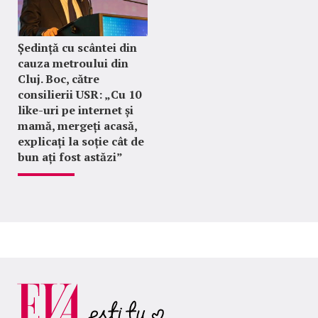
Ședință cu scântei din
cauza metroului din
Cluj. Boc, către
consilierii USR: „Cu 10
like-uri pe internet și
mamă, mergeți acasă,
explicați la soție cât de
bun ați fost astăzi”