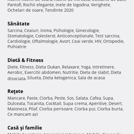
Pantofi
Rochii elegante
Inele de logodna
Verighete
,
,
,
,
Ochelari de soare
Tendinte 2020
,
Sănătate
Sarcina
Ceaiuri
Inima
Psihologie
Ginecologie
,
,
,
,
,
Stomatologie
Colesterol
Anticonceptionale
Test sarcina
,
,
,
,
Cardiologie
Oftalmologie
Avort
Ceai verde
HIV
Ortopedie
,
,
,
,
,
,
Psihiatrie
Dietă & Fitness
Diete
Fitness
Dieta Dukan
Relaxare
Yoga
Intretinere
,
,
,
,
,
,
Aerobic
Exercitii abdomen
Nutritie
Dieta de slabit
Dieta
,
,
,
,
Silueta
Dieta ketogenica
Sala de acasa
disociata
,
,
,
Reţete
Mancare
Paste
Ciorba
Peste
Sos
Salata
Cafea
Supa
,
,
,
,
,
,
,
,
Dulceata
Tocanita
Cocktail
Supa crema
Aperitive
Desert
,
,
,
,
,
,
Maioneza
Pilaf
Ciorba perisoare
Ciorba pui
Ciorba burta
,
,
,
,
,
Ce mancam azi
Casă şi familie