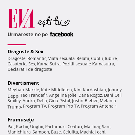
Urmareste-ne pe
Dragoste & Sex
Dragoste
Romantic
Viata sexuala
Relatii
Cuplu
Iubire
,
,
,
,
,
,
Casatorie
Sex
Kama Sutra
Pozitii sexuale Kamasutra
,
,
,
,
Declaratii de dragoste
Divertisment
Meghan Markle
Kate Middleton
Kim Kardashian
Johnny
,
,
,
Teo Trandafir
Angelina Jolie
Dana Rogoz
Dani Otil
Depp
,
,
,
,
,
Smiley
Andra
Delia
Gina Pistol
Justin Bieber
Melania
,
,
,
,
,
Program TV
Program Pro TV
Program Antena 1
Trump
,
,
,
Frumuseţe
Păr
Rochii
Unghii
Parfumuri
Coafuri
Machiaj
Sani
,
,
,
,
,
,
,
Manichiura
Sampon
Buze
Celulita
Machiaj ochi
,
,
,
,
,