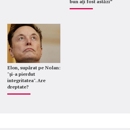
bun ați fost astăzi”
Elon, supărat pe Nolan:
"şi-a pierdut
integritatea". Are
dreptate?