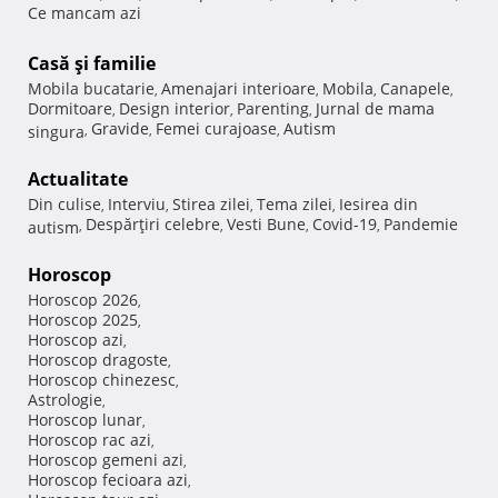
Ce mancam azi
Casă şi familie
Mobila bucatarie
Amenajari interioare
Mobila
Canapele
,
,
,
,
Dormitoare
Design interior
Parenting
Jurnal de mama
,
,
,
Gravide
Femei curajoase
Autism
singura
,
,
,
Actualitate
Din culise
Interviu
Stirea zilei
Tema zilei
Iesirea din
,
,
,
,
Despărţiri celebre
Vesti Bune
Covid-19
Pandemie
autism
,
,
,
,
Horoscop
Horoscop 2026
,
Horoscop 2025
,
Horoscop azi
,
Horoscop dragoste
,
Horoscop chinezesc
,
Astrologie
,
Horoscop lunar
,
Horoscop rac azi
,
Horoscop gemeni azi
,
Horoscop fecioara azi
,