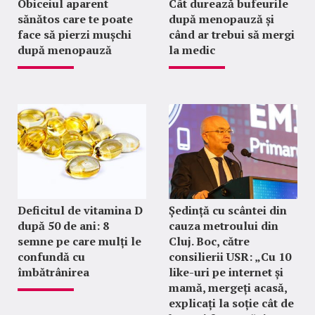
Obiceiul aparent
Cât durează bufeurile
sănătos care te poate
după menopauză și
face să pierzi mușchi
când ar trebui să mergi
după menopauză
la medic
Deficitul de vitamina D
Ședință cu scântei din
după 50 de ani: 8
cauza metroului din
semne pe care mulți le
Cluj. Boc, către
confundă cu
consilierii USR: „Cu 10
îmbătrânirea
like-uri pe internet și
mamă, mergeți acasă,
explicați la soție cât de