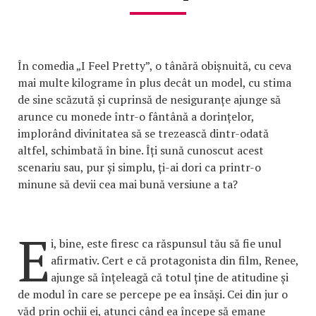
În comedia „I Feel Pretty”, o tânără obișnuită, cu ceva
mai multe kilograme în plus decât un model, cu stima
de sine scăzută și cuprinsă de nesiguranțe ajunge să
arunce cu monede într-o fântână a dorințelor,
implorând divinitatea să se trezească dintr-odată
altfel, schimbată în bine. Îți sună cunoscut acest
scenariu sau, pur și simplu, ți-ai dori ca printr-o
minune să devii cea mai bună versiune a ta?
E
i, bine, este firesc ca răspunsul tău să fie unul
afirmativ. Cert e că protagonista din film, Renee,
ajunge să înțeleagă că totul ține de atitudine și
de modul în care se percepe pe ea însăși. Cei din jur o
văd prin ochii ei, atunci când ea începe să emane