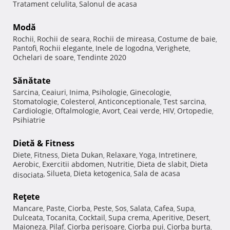
Tratament celulita
Salonul de acasa
,
Modă
Rochii
Rochii de seara
Rochii de mireasa
Costume de baie
,
,
,
,
Pantofi
Rochii elegante
Inele de logodna
Verighete
,
,
,
,
Ochelari de soare
Tendinte 2020
,
Sănătate
Sarcina
Ceaiuri
Inima
Psihologie
Ginecologie
,
,
,
,
,
Stomatologie
Colesterol
Anticonceptionale
Test sarcina
,
,
,
,
Cardiologie
Oftalmologie
Avort
Ceai verde
HIV
Ortopedie
,
,
,
,
,
,
Psihiatrie
Dietă & Fitness
Diete
Fitness
Dieta Dukan
Relaxare
Yoga
Intretinere
,
,
,
,
,
,
Aerobic
Exercitii abdomen
Nutritie
Dieta de slabit
Dieta
,
,
,
,
Silueta
Dieta ketogenica
Sala de acasa
disociata
,
,
,
Reţete
Mancare
Paste
Ciorba
Peste
Sos
Salata
Cafea
Supa
,
,
,
,
,
,
,
,
Dulceata
Tocanita
Cocktail
Supa crema
Aperitive
Desert
,
,
,
,
,
,
Maioneza
Pilaf
Ciorba perisoare
Ciorba pui
Ciorba burta
,
,
,
,
,