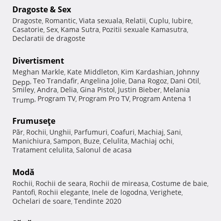
Dragoste & Sex
Dragoste
Romantic
Viata sexuala
Relatii
Cuplu
Iubire
,
,
,
,
,
,
Casatorie
Sex
Kama Sutra
Pozitii sexuale Kamasutra
,
,
,
,
Declaratii de dragoste
Divertisment
Meghan Markle
Kate Middleton
Kim Kardashian
Johnny
,
,
,
Teo Trandafir
Angelina Jolie
Dana Rogoz
Dani Otil
Depp
,
,
,
,
,
Smiley
Andra
Delia
Gina Pistol
Justin Bieber
Melania
,
,
,
,
,
Program TV
Program Pro TV
Program Antena 1
Trump
,
,
,
Frumuseţe
Păr
Rochii
Unghii
Parfumuri
Coafuri
Machiaj
Sani
,
,
,
,
,
,
,
Manichiura
Sampon
Buze
Celulita
Machiaj ochi
,
,
,
,
,
Tratament celulita
Salonul de acasa
,
Modă
Rochii
Rochii de seara
Rochii de mireasa
Costume de baie
,
,
,
,
Pantofi
Rochii elegante
Inele de logodna
Verighete
,
,
,
,
Ochelari de soare
Tendinte 2020
,