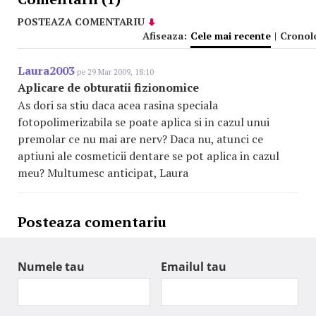
POSTEAZA COMENTARIU
Afiseaza:
Cele mai recente
|
Cronol
Laura2003
pe 29 Mar 2009, 18:10
Aplicare de obturatii fizionomice
As dori sa stiu daca acea rasina speciala
fotopolimerizabila se poate aplica si in cazul unui
premolar ce nu mai are nerv? Daca nu, atunci ce
aptiuni ale cosmeticii dentare se pot aplica in cazul
meu? Multumesc anticipat, Laura
Posteaza comentariu
Numele tau
Emailul tau