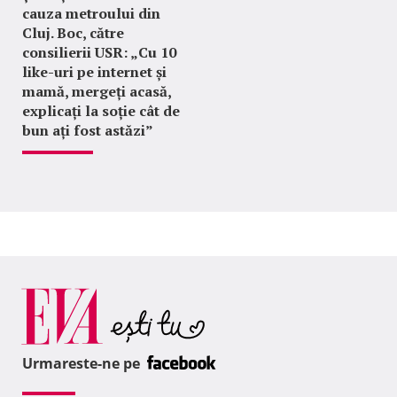
cauza metroului din
Cluj. Boc, către
consilierii USR: „Cu 10
like-uri pe internet și
mamă, mergeți acasă,
explicați la soție cât de
bun ați fost astăzi”
Urmareste-ne pe