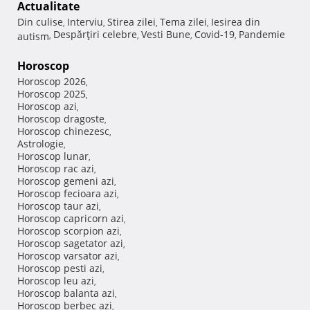
Actualitate
Din culise
Interviu
Stirea zilei
Tema zilei
Iesirea din
,
,
,
,
Despărţiri celebre
Vesti Bune
Covid-19
Pandemie
autism
,
,
,
,
Horoscop
Horoscop 2026
,
Horoscop 2025
,
Horoscop azi
,
Horoscop dragoste
,
Horoscop chinezesc
,
Astrologie
,
Horoscop lunar
,
Horoscop rac azi
,
Horoscop gemeni azi
,
Horoscop fecioara azi
,
Horoscop taur azi
,
Horoscop capricorn azi
,
Horoscop scorpion azi
,
Horoscop sagetator azi
,
Horoscop varsator azi
,
Horoscop pesti azi
,
Horoscop leu azi
,
Horoscop balanta azi
,
Horoscop berbec azi
,