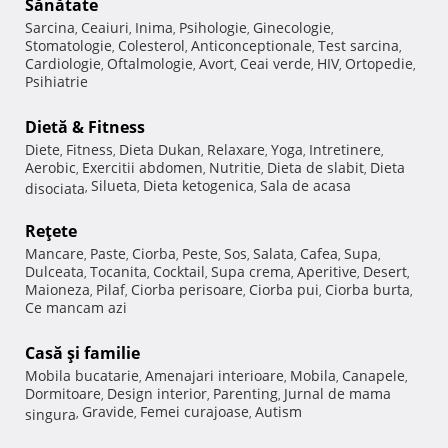
Sănătate
Sarcina
Ceaiuri
Inima
Psihologie
Ginecologie
,
,
,
,
,
Stomatologie
Colesterol
Anticonceptionale
Test sarcina
,
,
,
,
Cardiologie
Oftalmologie
Avort
Ceai verde
HIV
Ortopedie
,
,
,
,
,
,
Psihiatrie
Dietă & Fitness
Diete
Fitness
Dieta Dukan
Relaxare
Yoga
Intretinere
,
,
,
,
,
,
Aerobic
Exercitii abdomen
Nutritie
Dieta de slabit
Dieta
,
,
,
,
Silueta
Dieta ketogenica
Sala de acasa
disociata
,
,
,
Reţete
Mancare
Paste
Ciorba
Peste
Sos
Salata
Cafea
Supa
,
,
,
,
,
,
,
,
Dulceata
Tocanita
Cocktail
Supa crema
Aperitive
Desert
,
,
,
,
,
,
Maioneza
Pilaf
Ciorba perisoare
Ciorba pui
Ciorba burta
,
,
,
,
,
Ce mancam azi
Casă şi familie
Mobila bucatarie
Amenajari interioare
Mobila
Canapele
,
,
,
,
Dormitoare
Design interior
Parenting
Jurnal de mama
,
,
,
Gravide
Femei curajoase
Autism
singura
,
,
,