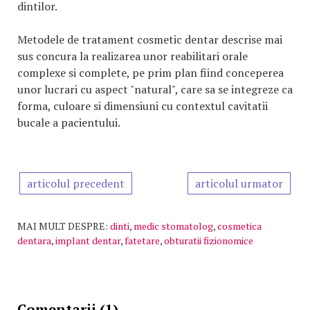
dintilor.
Metodele de tratament cosmetic dentar descrise mai
sus concura la realizarea unor reabilitari orale
complexe si complete, pe prim plan fiind conceperea
unor lucrari cu aspect "natural", care sa se integreze ca
forma, culoare si dimensiuni cu contextul cavitatii
bucale a pacientului.
articolul precedent
articolul urmator
MAI MULT DESPRE:
dinti
,
medic stomatolog
,
cosmetica
dentara
,
implant dentar
,
fatetare
,
obturatii fizionomice
Comentarii (1)