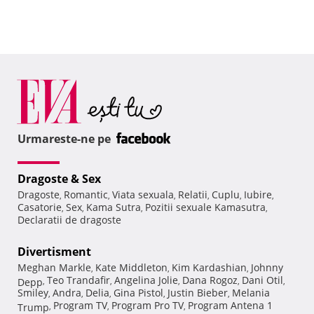
Urmareste-ne pe
Dragoste & Sex
Dragoste
Romantic
Viata sexuala
Relatii
Cuplu
Iubire
,
,
,
,
,
,
Casatorie
Sex
Kama Sutra
Pozitii sexuale Kamasutra
,
,
,
,
Declaratii de dragoste
Divertisment
Meghan Markle
Kate Middleton
Kim Kardashian
Johnny
,
,
,
Teo Trandafir
Angelina Jolie
Dana Rogoz
Dani Otil
Depp
,
,
,
,
,
Smiley
Andra
Delia
Gina Pistol
Justin Bieber
Melania
,
,
,
,
,
Program TV
Program Pro TV
Program Antena 1
Trump
,
,
,