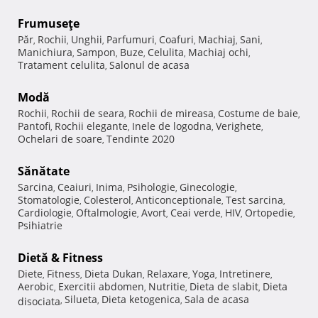
Frumuseţe
Păr
Rochii
Unghii
Parfumuri
Coafuri
Machiaj
Sani
,
,
,
,
,
,
,
Manichiura
Sampon
Buze
Celulita
Machiaj ochi
,
,
,
,
,
Tratament celulita
Salonul de acasa
,
Modă
Rochii
Rochii de seara
Rochii de mireasa
Costume de baie
,
,
,
,
Pantofi
Rochii elegante
Inele de logodna
Verighete
,
,
,
,
Ochelari de soare
Tendinte 2020
,
Sănătate
Sarcina
Ceaiuri
Inima
Psihologie
Ginecologie
,
,
,
,
,
Stomatologie
Colesterol
Anticonceptionale
Test sarcina
,
,
,
,
Cardiologie
Oftalmologie
Avort
Ceai verde
HIV
Ortopedie
,
,
,
,
,
,
Psihiatrie
Dietă & Fitness
Diete
Fitness
Dieta Dukan
Relaxare
Yoga
Intretinere
,
,
,
,
,
,
Aerobic
Exercitii abdomen
Nutritie
Dieta de slabit
Dieta
,
,
,
,
Silueta
Dieta ketogenica
Sala de acasa
disociata
,
,
,