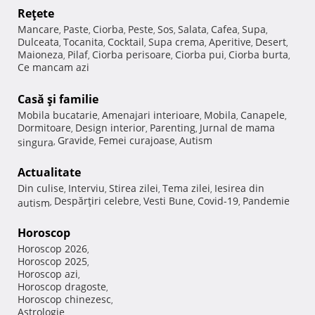
Reţete
Mancare
Paste
Ciorba
Peste
Sos
Salata
Cafea
Supa
,
,
,
,
,
,
,
,
Dulceata
Tocanita
Cocktail
Supa crema
Aperitive
Desert
,
,
,
,
,
,
Maioneza
Pilaf
Ciorba perisoare
Ciorba pui
Ciorba burta
,
,
,
,
,
Ce mancam azi
Casă şi familie
Mobila bucatarie
Amenajari interioare
Mobila
Canapele
,
,
,
,
Dormitoare
Design interior
Parenting
Jurnal de mama
,
,
,
Gravide
Femei curajoase
Autism
singura
,
,
,
Actualitate
Din culise
Interviu
Stirea zilei
Tema zilei
Iesirea din
,
,
,
,
Despărţiri celebre
Vesti Bune
Covid-19
Pandemie
autism
,
,
,
,
Horoscop
Horoscop 2026
,
Horoscop 2025
,
Horoscop azi
,
Horoscop dragoste
,
Horoscop chinezesc
,
Astrologie
,