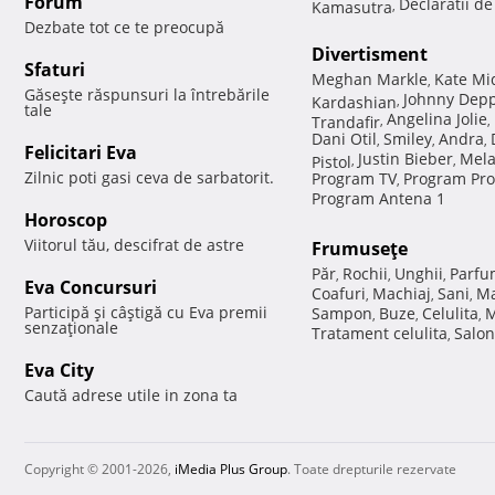
Forum
Declaratii d
Kamasutra
,
Dezbate tot ce te preocupă
Divertisment
Sfaturi
Meghan Markle
Kate Mi
,
Găseşte răspunsuri la întrebările
Johnny Dep
Kardashian
,
tale
Angelina Jolie
Trandafir
,
,
Dani Otil
Smiley
Andra
,
,
,
Felicitari Eva
Justin Bieber
Mela
Pistol
,
,
Zilnic poti gasi ceva de sarbatorit.
Program TV
Program Pro
,
Program Antena 1
Horoscop
Viitorul tău, descifrat de astre
Frumuseţe
Păr
Rochii
Unghii
Parfu
,
,
,
Eva Concursuri
Coafuri
Machiaj
Sani
Ma
,
,
,
Participă şi câştigă cu Eva premii
Sampon
Buze
Celulita
M
,
,
,
senzaţionale
Tratament celulita
Salon
,
Eva City
Caută adrese utile in zona ta
Copyright © 2001-2026,
iMedia Plus Group
. Toate drepturile rezervate