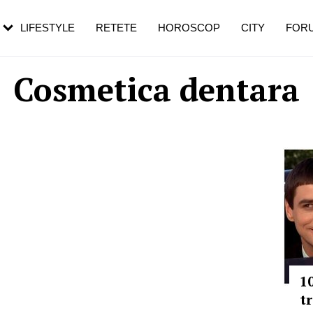
rebui să mergi
și 60 de ani. De ce te trezești mai des
pe măsură ce înaintezi în vârstă
LIFESTYLE
RETETE
HOROSCOP
CITY
FOR
Cosmetica dentara
10
t