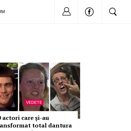
Nu ai cont?
Inregistreaza-
UM
VEDETE
 actori care și-au
ransformat total dantura