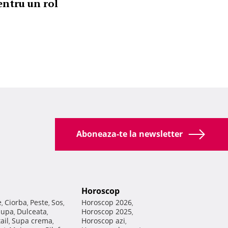
entru un rol
Aboneaza-te la newsletter
Horoscop
e
Ciorba
Peste
Sos
Horoscop 2026
,
,
,
,
,
Supa
Dulceata
Horoscop 2025
,
,
,
ail
Supa crema
Horoscop azi
,
,
,