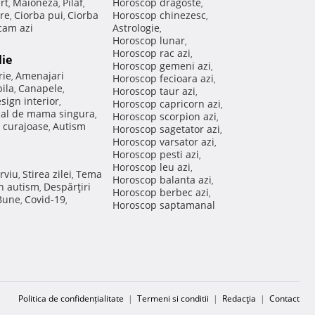
rt
Maioneza
Pilaf
Horoscop dragoste
,
,
,
,
re
Ciorba pui
Ciorba
Horoscop chinezesc
,
,
,
am azi
Astrologie
,
Horoscop lunar
,
Horoscop rac azi
,
lie
Horoscop gemeni azi
,
rie
Amenajari
,
Horoscop fecioara azi
,
ila
Canapele
,
,
Horoscop taur azi
,
sign interior
,
Horoscop capricorn azi
,
nal de mama singura
,
Horoscop scorpion azi
,
 curajoase
Autism
,
Horoscop sagetator azi
,
Horoscop varsator azi
,
Horoscop pesti azi
,
Horoscop leu azi
,
rviu
Stirea zilei
Tema
,
,
Horoscop balanta azi
,
in autism
Despărţiri
,
Horoscop berbec azi
,
 Bune
Covid-19
,
,
Horoscop saptamanal
Politica de confidențialitate
|
Termeni si conditii
|
Redacţia
|
Contact