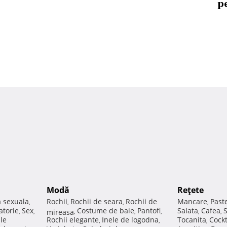
p
Modă
Reţete
a sexuala
Rochii
Rochii de seara
Rochii de
Mancare
Past
,
,
,
,
atorie
Sex
Costume de baie
Pantofi
Salata
Cafea
,
,
mireasa
,
,
,
,
,
ale
Rochii elegante
Inele de logodna
Tocanita
Cockt
,
,
,