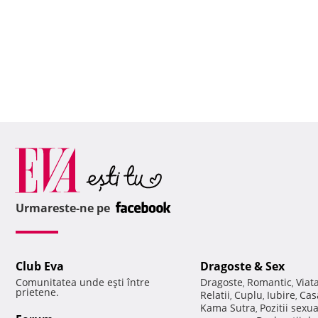
Urmareste-ne pe
Club Eva
Dragoste & Sex
Comunitatea unde eşti între
Dragoste
Romantic
Viat
,
,
prietene.
Relatii
Cuplu
Iubire
Cas
,
,
,
Kama Sutra
Pozitii sexu
,