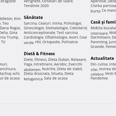
e dragoste
Verighete
Ochelari de soare
Aperitive
Dese
,
,
,
Tendinte 2020
Ciorba perisoa
Ce manc
burta
,
Sănătate
ddleton
Kim
,
Casă şi fami
p
Teo
Sarcina
Ceaiuri
Inima
Psihologie
,
,
,
,
,
Dana Rogoz
Ginecologie
Stomatologie
Colesterol
Mobila bucata
,
,
,
,
Delia
Gina
Anticonceptionale
Test sarcina
Mob
,
,
,
interioare
,
nia Trump
Cardiologie
Oftalmologie
Avort
Ceai
Dormitoare
De
,
,
,
,
,
 TV
HIV
Ortopedie
Psihiatrie
Parenting
Jur
,
verde
,
,
,
,
Gravide
Femei
,
Dietă & Fitness
Actualitate
Diete
Fitness
Dieta Dukan
Relaxare
,
,
,
,
muri
Yoga
Intretinere
Aerobic
Exercitii
Din culise
Inte
,
,
,
,
,
nichiura
Nutritie
Dieta de slabit
Iesirea d
,
abdomen
,
,
,
zilei
,
achiaj ochi
Dieta disociata
Silueta
Dieta
Vesti
,
,
,
celebre
,
ul de acasa
Sala de acasa
Pandemie
ketogenica
,