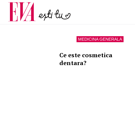
menopauză și când ar t
Carieră
la medic
Actualitate
MEDICINA GENERALA
Ce este cosmetica
dentara?