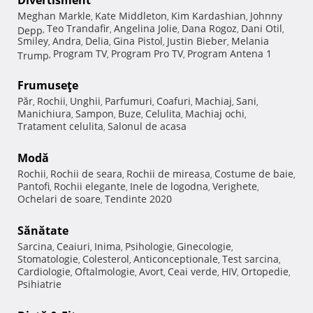
Divertisment
Meghan Markle
Kate Middleton
Kim Kardashian
Johnny
,
,
,
Teo Trandafir
Angelina Jolie
Dana Rogoz
Dani Otil
Depp
,
,
,
,
,
Smiley
Andra
Delia
Gina Pistol
Justin Bieber
Melania
,
,
,
,
,
Program TV
Program Pro TV
Program Antena 1
Trump
,
,
,
Frumuseţe
Păr
Rochii
Unghii
Parfumuri
Coafuri
Machiaj
Sani
,
,
,
,
,
,
,
Manichiura
Sampon
Buze
Celulita
Machiaj ochi
,
,
,
,
,
Tratament celulita
Salonul de acasa
,
Modă
Rochii
Rochii de seara
Rochii de mireasa
Costume de baie
,
,
,
,
Pantofi
Rochii elegante
Inele de logodna
Verighete
,
,
,
,
Ochelari de soare
Tendinte 2020
,
Sănătate
Sarcina
Ceaiuri
Inima
Psihologie
Ginecologie
,
,
,
,
,
Stomatologie
Colesterol
Anticonceptionale
Test sarcina
,
,
,
,
Cardiologie
Oftalmologie
Avort
Ceai verde
HIV
Ortopedie
,
,
,
,
,
,
Psihiatrie