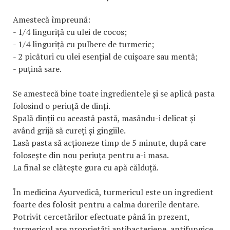
Amestecă împreună:
- 1/4 linguriță cu ulei de cocos;
- 1/4 linguriță cu pulbere de turmeric;
- 2 picături cu ulei esențial de cuișoare sau mentă;
- puțină sare.
Se amestecă bine toate ingredientele și se aplică pasta
folosind o periuță de dinți.
Spală dinții cu această pastă, masându-i delicat și
având grijă să cureți și gingiile.
Lasă pasta să acționeze timp de 5 minute, după care
folosește din nou periuța pentru a-i masa.
La final se clătește gura cu apă călduță.
În medicina Ayurvedică, turmericul este un ingredient
foarte des folosit pentru a calma durerile dentare.
Potrivit cercetărilor efectuate până în prezent,
turmericul are proprietăți antibacteriene, antifungice