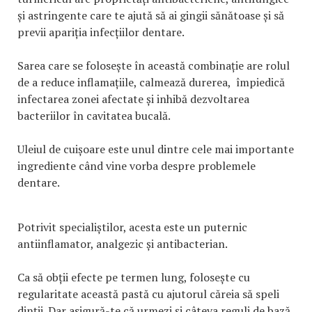
și astringente care te ajută să ai gingii sănătoase și să
previi apariția infecțiilor dentare.
Sarea care se folosește în această combinație are rolul
de a reduce inflamațiile, calmează durerea, împiedică
infectarea zonei afectate și inhibă dezvoltarea
bacteriilor în cavitatea bucală.
Uleiul de cuișoare este unul dintre cele mai importante
ingrediente când vine vorba despre problemele
dentare.
Potrivit specialiștilor, acesta este un puternic
antiinflamator, analgezic și antibacterian.
Ca să obții efecte pe termen lung, folosește cu
regularitate această pastă cu ajutorul căreia să speli
dinții. Dar asigură-te că urmezi și câteva reguli de bază