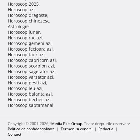
Horoscop 2025
,
Horoscop azi
,
Horoscop dragoste
,
Horoscop chinezesc
,
Astrologie
,
Horoscop lunar
,
Horoscop rac azi
,
Horoscop gemeni azi
,
Horoscop fecioara azi
,
Horoscop taur azi
,
Horoscop capricorn azi
,
Horoscop scorpion azi
,
Horoscop sagetator azi
,
Horoscop varsator azi
,
Horoscop pesti azi
,
Horoscop leu azi
,
Horoscop balanta azi
,
Horoscop berbec azi
,
Horoscop saptamanal
Copyright © 2001-2026,
iMedia Plus Group
. Toate drepturile rezervate
Politica de confidențialitate
|
Termeni si conditii
|
Redacţia
|
Contact