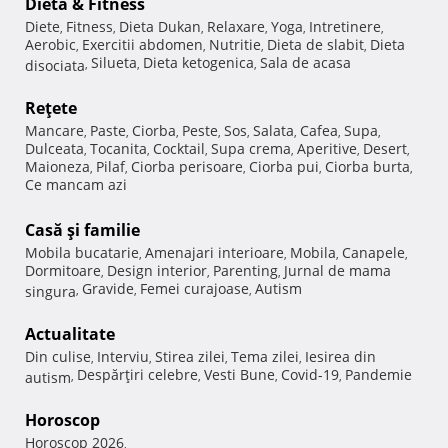
Dietă & Fitness
Diete
Fitness
Dieta Dukan
Relaxare
Yoga
Intretinere
,
,
,
,
,
,
Aerobic
Exercitii abdomen
Nutritie
Dieta de slabit
Dieta
,
,
,
,
Silueta
Dieta ketogenica
Sala de acasa
disociata
,
,
,
Reţete
Mancare
Paste
Ciorba
Peste
Sos
Salata
Cafea
Supa
,
,
,
,
,
,
,
,
Dulceata
Tocanita
Cocktail
Supa crema
Aperitive
Desert
,
,
,
,
,
,
Maioneza
Pilaf
Ciorba perisoare
Ciorba pui
Ciorba burta
,
,
,
,
,
Ce mancam azi
Casă şi familie
Mobila bucatarie
Amenajari interioare
Mobila
Canapele
,
,
,
,
Dormitoare
Design interior
Parenting
Jurnal de mama
,
,
,
Gravide
Femei curajoase
Autism
singura
,
,
,
Actualitate
Din culise
Interviu
Stirea zilei
Tema zilei
Iesirea din
,
,
,
,
Despărţiri celebre
Vesti Bune
Covid-19
Pandemie
autism
,
,
,
,
Horoscop
Horoscop 2026
,