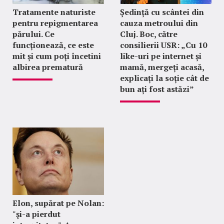
Tratamente naturiste
Ședință cu scântei din
pentru repigmentarea
cauza metroului din
părului. Ce
Cluj. Boc, către
funcționează, ce este
consilierii USR: „Cu 10
mit și cum poți încetini
like-uri pe internet și
albirea prematură
mamă, mergeți acasă,
explicați la soție cât de
bun ați fost astăzi”
Elon, supărat pe Nolan:
"şi-a pierdut