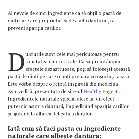
Ai nevoie de cinci ingrediente ca să obții o pastă de
dinți care are proprietatea de a albi dantura și a
preveni apariția cariilor.
D
ulciurile sunt cele mai periculoase pentru
sănătatea danturii tale. Ca să preîntâmpini
efectele dezastruoase, poți să folosești această
pastă de dinți pe care o poți prepara cu ușurință acasă.
Este vorba despre o rețetă inspirată din medicina
Ayurvedică, prezentată de site-ul
Healthy Page 4U
.
Ingredientele naturale special alese au un efect
puternic asupra danturii, împiedicând apariția cariilor
și ajutând la albirea delicată a dinților.
Iată cum să faci pasta cu ingrediente
naturale care albește dantura: