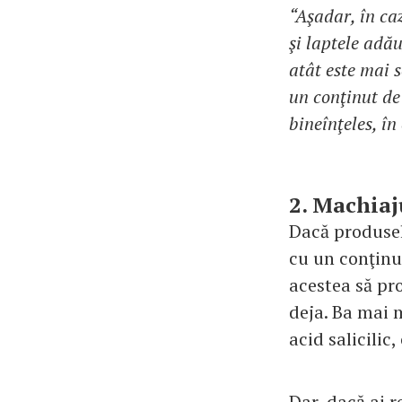
“Aşadar, în ca
şi laptele adă
atât este mai 
un conţinut de
bineînţeles, î
2. Machiaj
Dacă produsel
cu un conţinu
acestea să pro
deja. Ba mai 
acid salicilic
Dar, dacă ai 