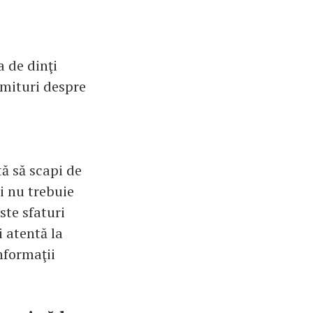
a de dinţi
 mituri despre
tă să scapi de
şi nu trebuie
ste sfaturi
i atentă la
informaţii