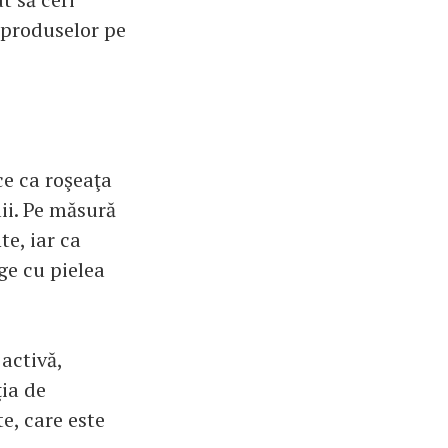
 produselor pe
ce ca roşeaţa
ii. Pe măsură
e, iar ca
ge cu pielea
 activă,
ţia de
e, care este