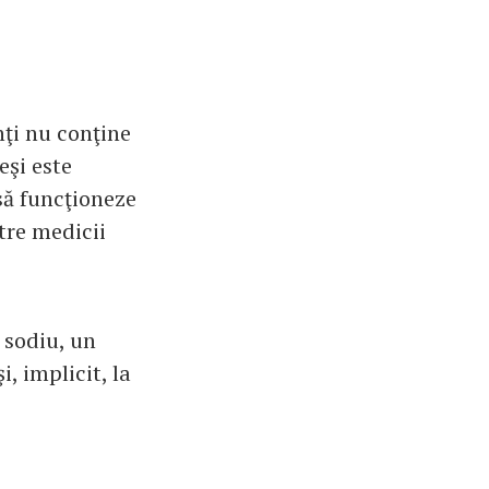
nţi nu conţine
eşi este
să funcţioneze
tre medicii
 sodiu, un
i, implicit, la