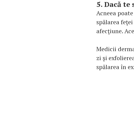
5. Dacă te 
Acneea poate 
spălarea feţe
afecţiune. Ace
Medicii derma
zi şi exfolie
spălarea în ex