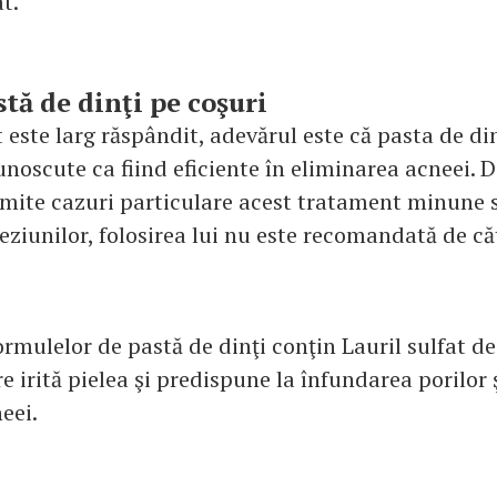
at.
stă de dinţi pe coşuri
 este larg răspândit, adevărul este că pasta de di
noscute ca fiind eficiente în eliminarea acneei. D
umite cazuri particulare acest tratament minune 
eziunilor, folosirea lui nu este recomandată de că
rmulelor de pastă de dinţi conţin Lauril sulfat de
e irită pielea şi predispune la înfundarea porilor ş
eei.