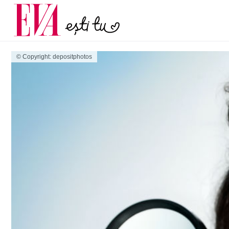
și 60 de ani. De ce te t
Carieră
pe măsură ce înaintez
Actualitate
© Copyright: depositphotos