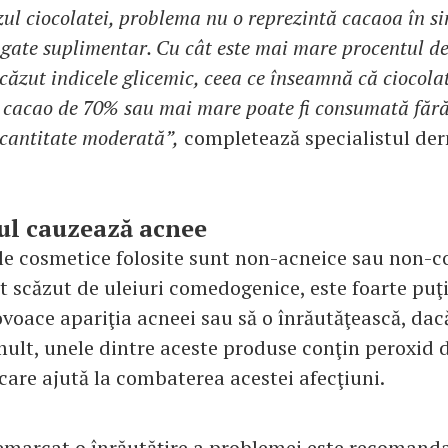
zul ciocolatei, problema nu o reprezintă cacaoa în si
ugate suplimentar. Cu cât este mai mare procentul de
scăzut indicele glicemic, ceea ce înseamnă că ciocol
 cacao de 70% sau mai mare poate fi consumată fără 
n cantitate moderată”,
completează specialistul de
ul cauzează acnee
e cosmetice folosite sunt non-acneice sau non-
t scăzut de uleiuri comedogenice, este foarte puţ
voace apariţia acneei sau să o înrăutăţească, dac
mult, unele dintre aceste produse conţin peroxid 
, care ajută la combaterea acestei afecţiuni.
remarcat o înrăutăţire a problemei este recomanda