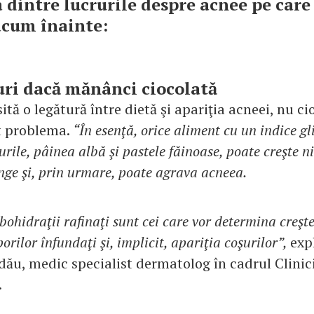
 dintre lucrurile despre acnee pe care 
acum înainte:
şuri dacă mănânci ciocolată
sită o legătură între dietă şi apariţia acneei, nu ci
 problema.
“În esenţă, orice aliment cu un indice gl
urile, pâinea albă şi pastele făinoase, poate creşte n
ânge şi, prin urmare, poate agrava acneea.
bohidraţii rafinaţi sunt cei care vor determina creşt
orilor înfundaţi şi, implicit, apariţia coşurilor”,
expl
dău, medic specialist dermatolog în cadrul Clinic
.