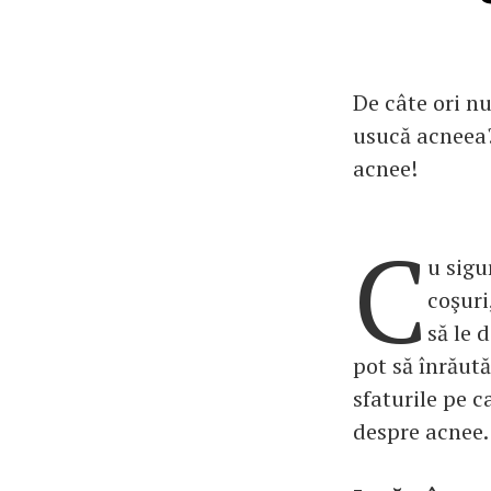
De câte ori nu
usucă acneea?
acnee!
C
u sigu
coşuri
să le 
pot să înrăută
sfaturile pe c
despre acnee.