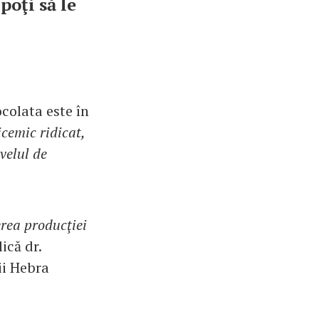
poţi să le
ocolata este în
icemic ridicat,
ivelul de
erea producţiei
ică dr.
ii Hebra