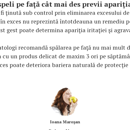
speli pe faţă cât mai des previi apariţi
fi ţinută sub control prin eliminarea excesului d
i în exces nu reprezintă întotdeauna un remediu 
st gest poate determina apariţia iritaţiei şi agrav
tologi recomandă spălarea pe faţă nu mai mult d
rea cu un produs delicat de maxim 3 ori pe săptăm
ces poate deteriora bariera naturală de protecţie a
Ioana Maroşan