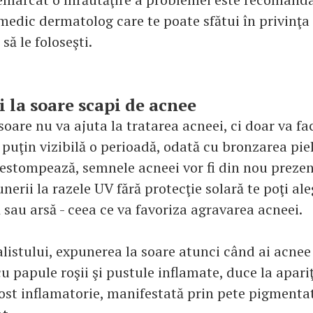
medic dermatolog care te poate sfătui în privinţa
să le foloseşti.
i la soare scapi de acnee
oare nu va ajuta la tratarea acneei, ci doar va fa
puţin vizibilă o perioadă, odată cu bronzarea piel
 estompează, semnele acneei vor fi din nou prezent
erii la razele UV fără protecţie solară te poţi ale
ă sau arsă - ceea ce va favoriza agravarea acneei.
alistului, expunerea la soare atunci când ai acnee
u papule roşii şi pustule inflamate, duce la apari
st inflamatorie, manifestată prin pete pigmentat