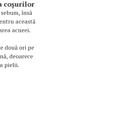
a coşurilor
e sebum, însă
pentru această
area acneei.
e două ori pe
ână, deoarece
 pielii.