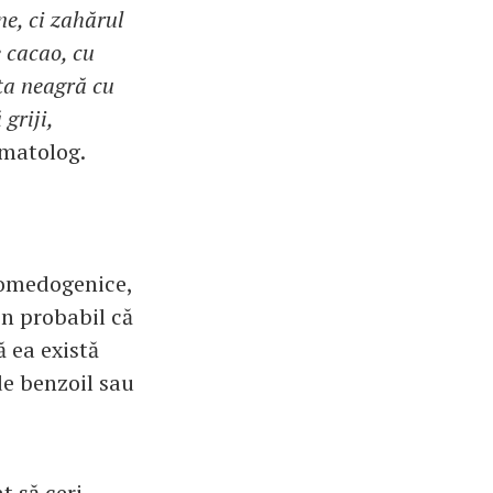
ne, ci zahărul
 cacao, cu
ata neagră cu
griji,
rmatolog.
comedogenice,
in probabil că
ă ea există
de benzoil sau
t să ceri