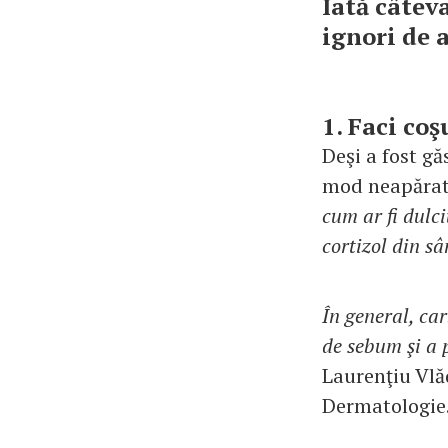
Iată câteva
ignori de 
1. Faci co
Deşi a fost gă
mod neapărat
cum ar fi dulci
cortizol din s
În general, car
de sebum şi a p
Laurenţiu Vlă
Dermatologie