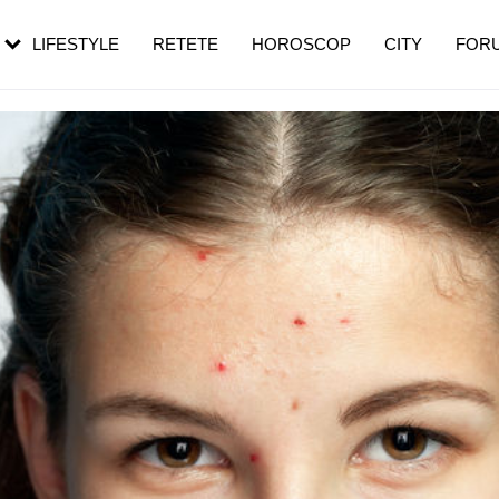
rezești mai des
Cât durează, cum te pregătești și cât
i în vârstă
de dureroasă este investigația
LIFESTYLE
RETETE
HOROSCOP
CITY
FOR