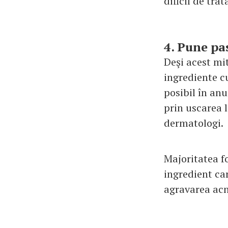
dificil de trat
4. Pune pa
Deşi acest mit
ingrediente cu
posibil în an
prin uscarea l
dermatologi.
Majoritatea fo
ingredient car
agravarea acn