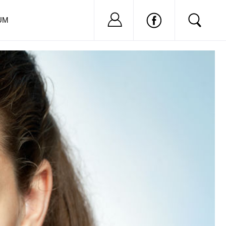
Nu ai cont?
Inregistreaza-
UM