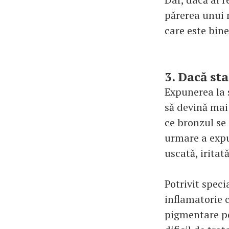
părerea unui 
care este bine 
3. Dacă sta
Expunerea la s
să devină mai 
ce bronzul se
urmare a expun
uscată, iritat
Potrivit speci
inflamatorie c
pigmentare po