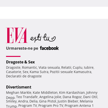
Urmareste-ne pe
Dragoste & Sex
Dragoste
Romantic
Viata sexuala
Relatii
Cuplu
Iubire
,
,
,
,
,
,
Casatorie
Sex
Kama Sutra
Pozitii sexuale Kamasutra
,
,
,
,
Declaratii de dragoste
Divertisment
Meghan Markle
Kate Middleton
Kim Kardashian
Johnny
,
,
,
Teo Trandafir
Angelina Jolie
Dana Rogoz
Dani Otil
Depp
,
,
,
,
,
Smiley
Andra
Delia
Gina Pistol
Justin Bieber
Melania
,
,
,
,
,
Program TV
Program Pro TV
Program Antena 1
Trump
,
,
,