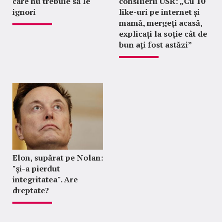
care nu trebuie să le
consilierii USR: „Cu 10
ignori
like-uri pe internet și
mamă, mergeți acasă,
explicați la soție cât de
bun ați fost astăzi”
Elon, supărat pe Nolan:
"şi-a pierdut
integritatea". Are
dreptate?