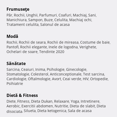
Frumuseţe
Păr
Rochii
Unghii
Parfumuri
Coafuri
Machiaj
Sani
,
,
,
,
,
,
,
Manichiura
Sampon
Buze
Celulita
Machiaj ochi
,
,
,
,
,
Tratament celulita
Salonul de acasa
,
Modă
Rochii
Rochii de seara
Rochii de mireasa
Costume de baie
,
,
,
,
Pantofi
Rochii elegante
Inele de logodna
Verighete
,
,
,
,
Ochelari de soare
Tendinte 2020
,
Sănătate
Sarcina
Ceaiuri
Inima
Psihologie
Ginecologie
,
,
,
,
,
Stomatologie
Colesterol
Anticonceptionale
Test sarcina
,
,
,
,
Cardiologie
Oftalmologie
Avort
Ceai verde
HIV
Ortopedie
,
,
,
,
,
,
Psihiatrie
Dietă & Fitness
Diete
Fitness
Dieta Dukan
Relaxare
Yoga
Intretinere
,
,
,
,
,
,
Aerobic
Exercitii abdomen
Nutritie
Dieta de slabit
Dieta
,
,
,
,
Silueta
Dieta ketogenica
Sala de acasa
disociata
,
,
,