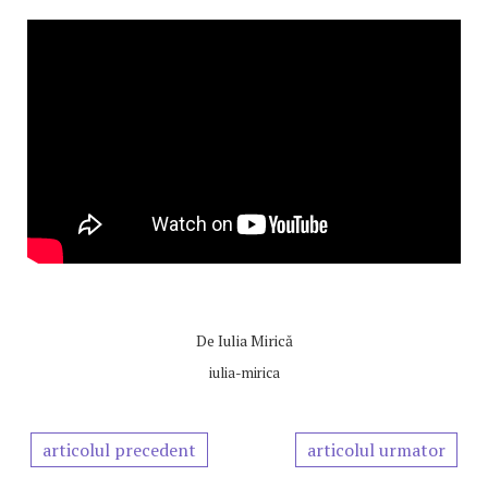
De
Iulia Mirică
iulia-mirica
articolul precedent
articolul urmator