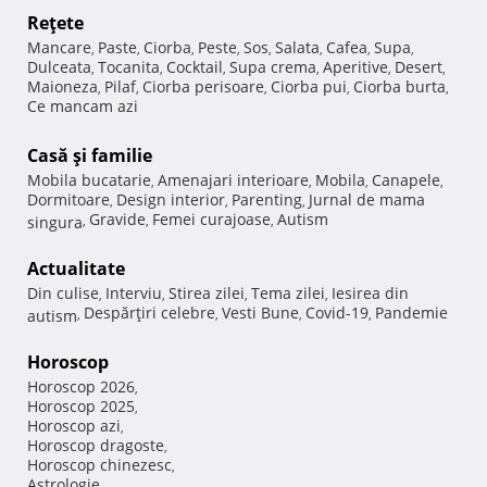
Reţete
Mancare
Paste
Ciorba
Peste
Sos
Salata
Cafea
Supa
,
,
,
,
,
,
,
,
Dulceata
Tocanita
Cocktail
Supa crema
Aperitive
Desert
,
,
,
,
,
,
Maioneza
Pilaf
Ciorba perisoare
Ciorba pui
Ciorba burta
,
,
,
,
,
Ce mancam azi
Casă şi familie
Mobila bucatarie
Amenajari interioare
Mobila
Canapele
,
,
,
,
Dormitoare
Design interior
Parenting
Jurnal de mama
,
,
,
Gravide
Femei curajoase
Autism
singura
,
,
,
Actualitate
Din culise
Interviu
Stirea zilei
Tema zilei
Iesirea din
,
,
,
,
Despărţiri celebre
Vesti Bune
Covid-19
Pandemie
autism
,
,
,
,
Horoscop
Horoscop 2026
,
Horoscop 2025
,
Horoscop azi
,
Horoscop dragoste
,
Horoscop chinezesc
,
Astrologie
,