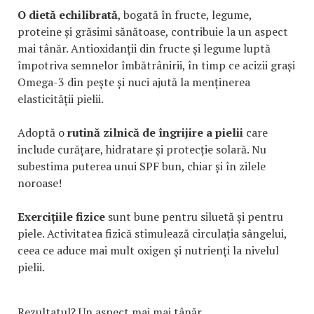
O dietă echilibrată
, bogată în fructe, legume,
proteine și grăsimi sănătoase, contribuie la un aspect
mai tânăr. Antioxidanții din fructe și legume luptă
împotriva semnelor îmbătrânirii, în timp ce acizii grași
Omega-3 din pește și nuci ajută la menținerea
elasticității pielii.
Adoptă o
rutină zilnică de îngrijire a pielii
care
include curățare, hidratare și protecție solară. Nu
subestima puterea unui SPF bun, chiar și în zilele
noroase!
Exercițiile fizice
sunt bune pentru siluetă și pentru
piele. Activitatea fizică stimulează circulația sângelui,
ceea ce aduce mai mult oxigen și nutrienți la nivelul
pielii.
Rezultatul? Un aspect mai mai tânăr.