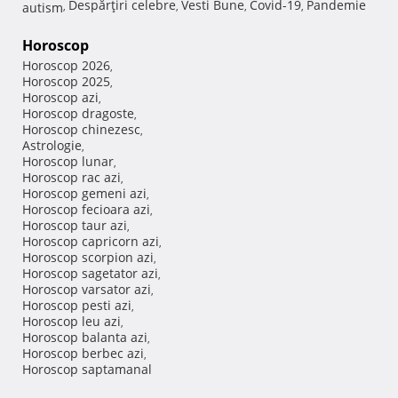
Despărţiri celebre
Vesti Bune
Covid-19
Pandemie
autism
,
,
,
,
Horoscop
Horoscop 2026
,
Horoscop 2025
,
Horoscop azi
,
Horoscop dragoste
,
Horoscop chinezesc
,
Astrologie
,
Horoscop lunar
,
Horoscop rac azi
,
Horoscop gemeni azi
,
Horoscop fecioara azi
,
Horoscop taur azi
,
Horoscop capricorn azi
,
Horoscop scorpion azi
,
Horoscop sagetator azi
,
Horoscop varsator azi
,
Horoscop pesti azi
,
Horoscop leu azi
,
Horoscop balanta azi
,
Horoscop berbec azi
,
Horoscop saptamanal