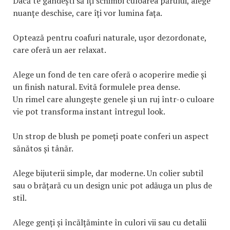
Dacă te gândești să îți schimbi culoarea părului, alege
nuanțe deschise, care îți vor lumina fața.
Optează pentru coafuri naturale, ușor dezordonate,
care oferă un aer relaxat.
Alege un fond de ten care oferă o acoperire medie și
un finish natural. Evită formulele prea dense.
Un rimel care alungește genele și un ruj într-o culoare
vie pot transforma instant întregul look.
Un strop de blush pe pomeți poate conferi un aspect
sănătos și tânăr.
Alege bijuterii simple, dar moderne. Un colier subtil
sau o brățară cu un design unic pot adăuga un plus de
stil.
Alege genți și încălțăminte în culori vii sau cu detalii