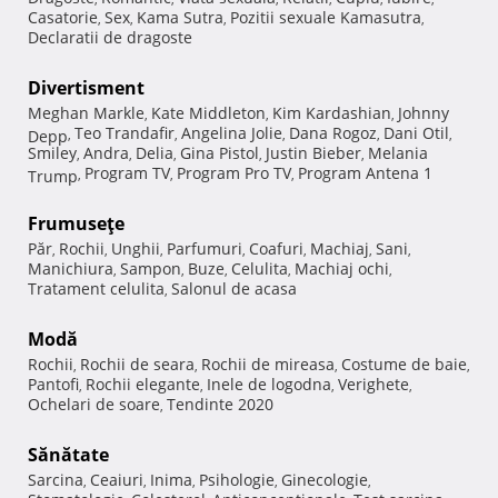
Casatorie
Sex
Kama Sutra
Pozitii sexuale Kamasutra
,
,
,
,
Declaratii de dragoste
Divertisment
Meghan Markle
Kate Middleton
Kim Kardashian
Johnny
,
,
,
Teo Trandafir
Angelina Jolie
Dana Rogoz
Dani Otil
Depp
,
,
,
,
,
Smiley
Andra
Delia
Gina Pistol
Justin Bieber
Melania
,
,
,
,
,
Program TV
Program Pro TV
Program Antena 1
Trump
,
,
,
Frumuseţe
Păr
Rochii
Unghii
Parfumuri
Coafuri
Machiaj
Sani
,
,
,
,
,
,
,
Manichiura
Sampon
Buze
Celulita
Machiaj ochi
,
,
,
,
,
Tratament celulita
Salonul de acasa
,
Modă
Rochii
Rochii de seara
Rochii de mireasa
Costume de baie
,
,
,
,
Pantofi
Rochii elegante
Inele de logodna
Verighete
,
,
,
,
Ochelari de soare
Tendinte 2020
,
Sănătate
Sarcina
Ceaiuri
Inima
Psihologie
Ginecologie
,
,
,
,
,