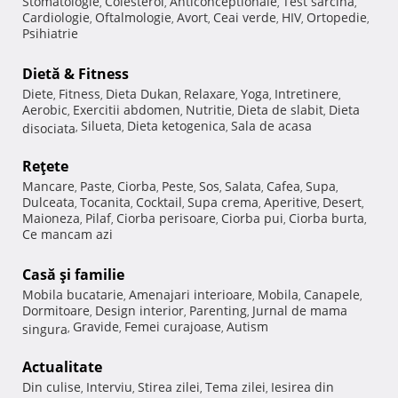
Stomatologie
Colesterol
Anticonceptionale
Test sarcina
,
,
,
,
Cardiologie
Oftalmologie
Avort
Ceai verde
HIV
Ortopedie
,
,
,
,
,
,
Psihiatrie
Dietă & Fitness
Diete
Fitness
Dieta Dukan
Relaxare
Yoga
Intretinere
,
,
,
,
,
,
Aerobic
Exercitii abdomen
Nutritie
Dieta de slabit
Dieta
,
,
,
,
Silueta
Dieta ketogenica
Sala de acasa
disociata
,
,
,
Reţete
Mancare
Paste
Ciorba
Peste
Sos
Salata
Cafea
Supa
,
,
,
,
,
,
,
,
Dulceata
Tocanita
Cocktail
Supa crema
Aperitive
Desert
,
,
,
,
,
,
Maioneza
Pilaf
Ciorba perisoare
Ciorba pui
Ciorba burta
,
,
,
,
,
Ce mancam azi
Casă şi familie
Mobila bucatarie
Amenajari interioare
Mobila
Canapele
,
,
,
,
Dormitoare
Design interior
Parenting
Jurnal de mama
,
,
,
Gravide
Femei curajoase
Autism
singura
,
,
,
Actualitate
Din culise
Interviu
Stirea zilei
Tema zilei
Iesirea din
,
,
,
,