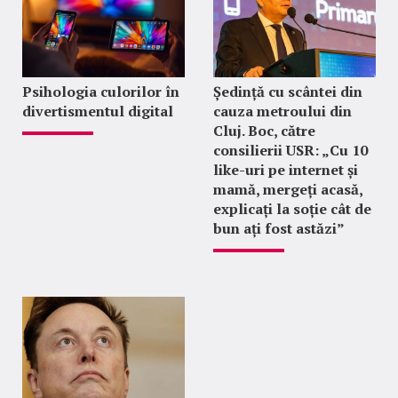
Psihologia culorilor în
Ședință cu scântei din
divertismentul digital
cauza metroului din
Cluj. Boc, către
consilierii USR: „Cu 10
like-uri pe internet și
mamă, mergeți acasă,
explicați la soție cât de
bun ați fost astăzi”