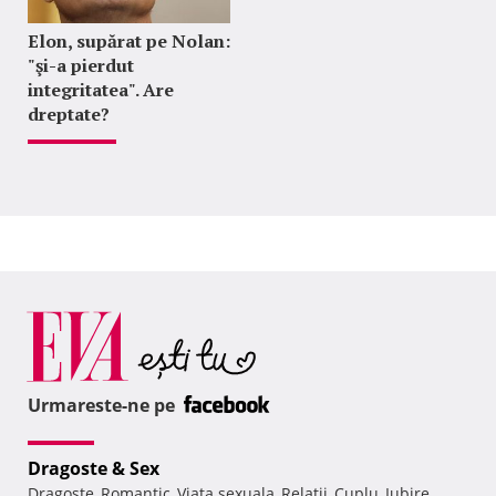
Elon, supărat pe Nolan:
"şi-a pierdut
integritatea". Are
dreptate?
Urmareste-ne pe
Dragoste & Sex
Dragoste
Romantic
Viata sexuala
Relatii
Cuplu
Iubire
,
,
,
,
,
,