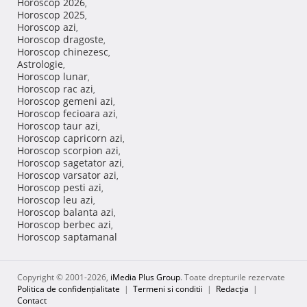
Horoscop 2026
,
Horoscop 2025
,
Horoscop azi
,
Horoscop dragoste
,
Horoscop chinezesc
,
Astrologie
,
Horoscop lunar
,
Horoscop rac azi
,
Horoscop gemeni azi
,
Horoscop fecioara azi
,
Horoscop taur azi
,
Horoscop capricorn azi
,
Horoscop scorpion azi
,
Horoscop sagetator azi
,
Horoscop varsator azi
,
Horoscop pesti azi
,
Horoscop leu azi
,
Horoscop balanta azi
,
Horoscop berbec azi
,
Horoscop saptamanal
Copyright © 2001-2026,
iMedia Plus Group
. Toate drepturile rezervate
Politica de confidențialitate
|
Termeni si conditii
|
Redacţia
|
Contact