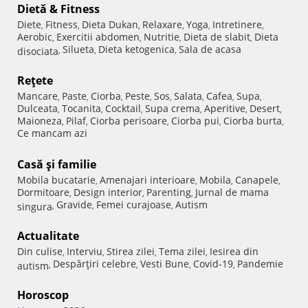
Dietă & Fitness
Diete
Fitness
Dieta Dukan
Relaxare
Yoga
Intretinere
,
,
,
,
,
,
Aerobic
Exercitii abdomen
Nutritie
Dieta de slabit
Dieta
,
,
,
,
Silueta
Dieta ketogenica
Sala de acasa
disociata
,
,
,
Reţete
Mancare
Paste
Ciorba
Peste
Sos
Salata
Cafea
Supa
,
,
,
,
,
,
,
,
Dulceata
Tocanita
Cocktail
Supa crema
Aperitive
Desert
,
,
,
,
,
,
Maioneza
Pilaf
Ciorba perisoare
Ciorba pui
Ciorba burta
,
,
,
,
,
Ce mancam azi
Casă şi familie
Mobila bucatarie
Amenajari interioare
Mobila
Canapele
,
,
,
,
Dormitoare
Design interior
Parenting
Jurnal de mama
,
,
,
Gravide
Femei curajoase
Autism
singura
,
,
,
Actualitate
Din culise
Interviu
Stirea zilei
Tema zilei
Iesirea din
,
,
,
,
Despărţiri celebre
Vesti Bune
Covid-19
Pandemie
autism
,
,
,
,
Horoscop