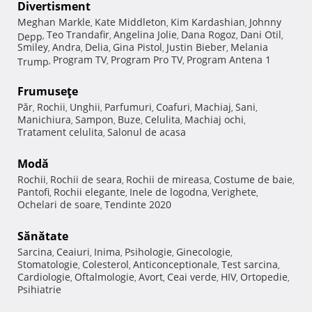
Divertisment
Meghan Markle
Kate Middleton
Kim Kardashian
Johnny
,
,
,
Teo Trandafir
Angelina Jolie
Dana Rogoz
Dani Otil
Depp
,
,
,
,
,
Smiley
Andra
Delia
Gina Pistol
Justin Bieber
Melania
,
,
,
,
,
Program TV
Program Pro TV
Program Antena 1
Trump
,
,
,
Frumuseţe
Păr
Rochii
Unghii
Parfumuri
Coafuri
Machiaj
Sani
,
,
,
,
,
,
,
Manichiura
Sampon
Buze
Celulita
Machiaj ochi
,
,
,
,
,
Tratament celulita
Salonul de acasa
,
Modă
Rochii
Rochii de seara
Rochii de mireasa
Costume de baie
,
,
,
,
Pantofi
Rochii elegante
Inele de logodna
Verighete
,
,
,
,
Ochelari de soare
Tendinte 2020
,
Sănătate
Sarcina
Ceaiuri
Inima
Psihologie
Ginecologie
,
,
,
,
,
Stomatologie
Colesterol
Anticonceptionale
Test sarcina
,
,
,
,
Cardiologie
Oftalmologie
Avort
Ceai verde
HIV
Ortopedie
,
,
,
,
,
,
Psihiatrie