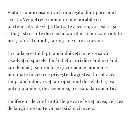
Viața ta amoroasă nu va fi una ieșită din tipare anul
acesta. Vei petrece momente memorabile cu
partenerul/a de viață. Cu toate acestea, vor exista și
situații stresante din cauza faptului că persoana iubită
nu îți oferă timpul și atenția de care ai nevoie.
În ciuda acestui fapt, amândoi veți încerca să vă
rezolvați disputele, făcând eforturi din când în când.
Lunile mai și septembrie îți vor aduce momente
minunate în ceea ce privește dragostea. În tot acest
timp, amândoi vă veți apropia unul de celălalt și vă
puteți planifica, de asemenea, o escapadă romantică.
Indiferent de confruntările pe care le veți avea, cel/cea
de lângă tine nu te va părăsi și nici invers.