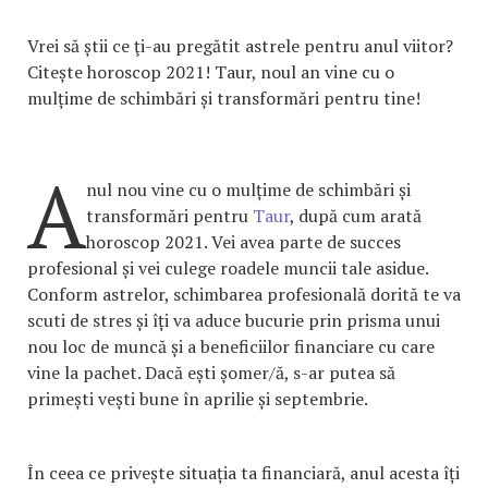
Vrei să știi ce ţi-au pregătit astrele pentru anul viitor?
Citește horoscop 2021! Taur, noul an vine cu o
mulțime de schimbări și transformări pentru tine!
A
nul nou vine cu o mulțime de schimbări și
transformări pentru
Taur
, după cum arată
horoscop 2021. Vei avea parte de succes
profesional și vei culege roadele muncii tale asidue.
Conform astrelor, schimbarea profesională dorită te va
scuti de stres și îți va aduce bucurie prin prisma unui
nou loc de muncă și a beneficiilor financiare cu care
vine la pachet. Dacă ești șomer/ă, s-ar putea să
primești vești bune în aprilie și septembrie.
În ceea ce privește situația ta financiară, anul acesta îți