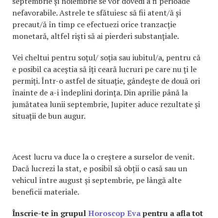
septembrie și noiembrie se vor dovedi a fi perioade
nefavorabile. Astrele te sfătuiesc să fii atent/ă și
precaut/ă în timp ce efectuezi orice tranzacție
monetară, altfel riști să ai pierderi substanțiale.
Vei cheltui pentru soțul/ soția sau iubitul/a, pentru că
e posibil ca aceștia să îți ceară lucruri pe care nu ți le
permiți. Într-o astfel de situație, gândește de două ori
înainte de a-i îndeplini dorința. Din aprilie până la
jumătatea lunii septembrie, Jupiter aduce rezultate și
situații de bun augur.
Acest lucru va duce la o creștere a surselor de venit.
Dacă lucrezi la stat, e posibil să obții o casă sau un
vehicul între august și septembrie, pe lângă alte
beneficii materiale.
Înscrie-te în grupul
Horoscop Eva
pentru a afla tot