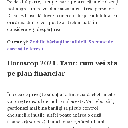
Pe de altă parte, atenție mare, pentru că unele discuții
pot apărea între voi din cauza unei a treia persoane.
Dacă ies la iveală dovezi concrete despre infidelitatea
oricăruia dintre voi, poate ar trebui luată în
considerare și despărțirea.
Citește și:
Zodiile bărbaților infideli. 5 semne de
care să te ferești
Horoscop 2021. Taur: cum vei sta
pe plan financiar
În ceea ce privește situația ta financiară, cheltuileile
vor crește destul de mult anul acesta. Va trebui să îți
gestionezi mai bine banii și să ții sub control
cheltuielile inutile, altfel poate apărea o criză
financiară serioasă. Luna ianuarie, sfârșitul lunii