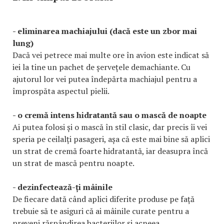
- eliminarea machiajului (dacă este un zbor mai
lung)
Dacă vei petrece mai multe ore în avion este indicat să
iei la tine un pachet de șervețele demachiante. Cu
ajutorul lor vei putea îndepărta machiajul pentru a
împrospăta aspectul pielii.
- o cremă intens hidratantă sau o mască de noapte
Ai putea folosi și o mască în stil clasic, dar precis îi vei
speria pe ceilalți pasageri, așa că este mai bine să aplici
un strat de cremă foarte hidratantă, iar deasupra încă
un strat de mască pentru noapte.
- dezinfectează-ți mâinile
De fiecare dată când aplici diferite produse pe față
trebuie să te asiguri că ai mâinile curate pentru a
preveni răspândirea bacteriilor și acneea.