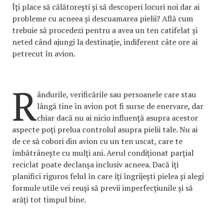
Îți place să călătorești și să descoperi locuri noi dar ai
probleme cu acneea și descuamarea pielii? Află cum
trebuie să procedezi pentru a avea un ten catifelat și
neted când ajungi la destinație, indiferent câte ore ai
petrecut în avion.
R
ândurile, verificările sau persoanele care stau
lângă tine în avion pot fi surse de enervare, dar
chiar dacă nu ai nicio influență asupra acestor
aspecte poți prelua controlul asupra pielii tale. Nu ai
de ce să cobori din avion cu un ten uscat, care te
îmbătrânește cu mulți ani. Aerul condiționat parțial
reciclat poate declanșa inclusiv acneea. Dacă îți
planifici riguros felul în care îți îngrijești pielea și alegi
formule utile vei reuși să previi imperfecțiunile și să
arăți tot timpul bine.