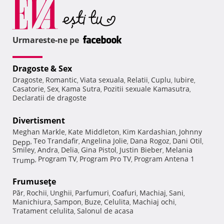
Urmareste-ne pe
Dragoste & Sex
Dragoste
Romantic
Viata sexuala
Relatii
Cuplu
Iubire
,
,
,
,
,
,
Casatorie
Sex
Kama Sutra
Pozitii sexuale Kamasutra
,
,
,
,
Declaratii de dragoste
Divertisment
Meghan Markle
Kate Middleton
Kim Kardashian
Johnny
,
,
,
Teo Trandafir
Angelina Jolie
Dana Rogoz
Dani Otil
Depp
,
,
,
,
,
Smiley
Andra
Delia
Gina Pistol
Justin Bieber
Melania
,
,
,
,
,
Program TV
Program Pro TV
Program Antena 1
Trump
,
,
,
Frumuseţe
Păr
Rochii
Unghii
Parfumuri
Coafuri
Machiaj
Sani
,
,
,
,
,
,
,
Manichiura
Sampon
Buze
Celulita
Machiaj ochi
,
,
,
,
,
Tratament celulita
Salonul de acasa
,