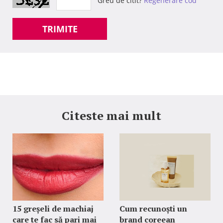
Greu de citit?
Regenerare cod
TRIMITE
Citeste mai mult
15 greșeli de machiaj
Cum recunoști un
care te fac să pari mai
brand coreean