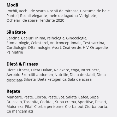
Modă
Rochii
Rochii de seara
Rochii de mireasa
Costume de baie
,
,
,
,
Pantofi
Rochii elegante
Inele de logodna
Verighete
,
,
,
,
Ochelari de soare
Tendinte 2020
,
Sănătate
Sarcina
Ceaiuri
Inima
Psihologie
Ginecologie
,
,
,
,
,
Stomatologie
Colesterol
Anticonceptionale
Test sarcina
,
,
,
,
Cardiologie
Oftalmologie
Avort
Ceai verde
HIV
Ortopedie
,
,
,
,
,
,
Psihiatrie
Dietă & Fitness
Diete
Fitness
Dieta Dukan
Relaxare
Yoga
Intretinere
,
,
,
,
,
,
Aerobic
Exercitii abdomen
Nutritie
Dieta de slabit
Dieta
,
,
,
,
Silueta
Dieta ketogenica
Sala de acasa
disociata
,
,
,
Reţete
Mancare
Paste
Ciorba
Peste
Sos
Salata
Cafea
Supa
,
,
,
,
,
,
,
,
Dulceata
Tocanita
Cocktail
Supa crema
Aperitive
Desert
,
,
,
,
,
,
Maioneza
Pilaf
Ciorba perisoare
Ciorba pui
Ciorba burta
,
,
,
,
,
Ce mancam azi