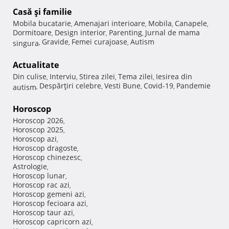
Casă şi familie
Mobila bucatarie
Amenajari interioare
Mobila
Canapele
,
,
,
,
Dormitoare
Design interior
Parenting
Jurnal de mama
,
,
,
Gravide
Femei curajoase
Autism
singura
,
,
,
Actualitate
Din culise
Interviu
Stirea zilei
Tema zilei
Iesirea din
,
,
,
,
Despărţiri celebre
Vesti Bune
Covid-19
Pandemie
autism
,
,
,
,
Horoscop
Horoscop 2026
,
Horoscop 2025
,
Horoscop azi
,
Horoscop dragoste
,
Horoscop chinezesc
,
Astrologie
,
Horoscop lunar
,
Horoscop rac azi
,
Horoscop gemeni azi
,
Horoscop fecioara azi
,
Horoscop taur azi
,
Horoscop capricorn azi
,