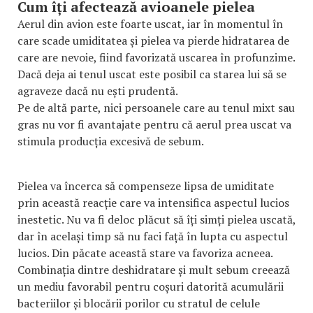
Cum îți afectează avioanele pielea
Aerul din avion este foarte uscat, iar în momentul în
care scade umiditatea și pielea va pierde hidratarea de
care are nevoie, fiind favorizată uscarea în profunzime.
Dacă deja ai tenul uscat este posibil ca starea lui să se
agraveze dacă nu ești prudentă.
Pe de altă parte, nici persoanele care au tenul mixt sau
gras nu vor fi avantajate pentru că aerul prea uscat va
stimula producția excesivă de sebum.
Pielea va încerca să compenseze lipsa de umiditate
prin această reacție care va intensifica aspectul lucios
inestetic. Nu va fi deloc plăcut să îți simți pielea uscată,
dar în același timp să nu faci față în lupta cu aspectul
lucios. Din păcate această stare va favoriza acneea.
Combinația dintre deshidratare și mult sebum creează
un mediu favorabil pentru coșuri datorită acumulării
bacteriilor și blocării porilor cu stratul de celule