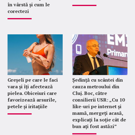
în vârstă și cum le
corectezi
Greșeli pe care le faci
Ședință cu scântei din
vara și îți afectează
cauza metroului din
pielea. Obiceiuri care
Cluj. Boc, către
favorizează arsurile,
consilierii USR: „Cu 10
petele și iritațiile
like-uri pe internet și
mamă, mergeți acasă,
explicați la soție cât de
bun ați fost astăzi”