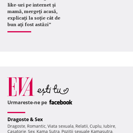
like-uri pe internet și
mamă, mergeți acasă,
explicați la soție cât de
bun ați fost astăzi”
Urmareste-ne pe
Dragoste & Sex
Dragoste
Romantic
Viata sexuala
Relatii
Cuplu
Iubire
,
,
,
,
,
,
Casatorie
Sex
Kama Sutra
Pozitii sexuale Kamasutra
,
,
,
,