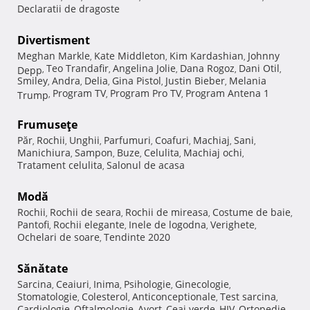
Declaratii de dragoste
Divertisment
Meghan Markle
Kate Middleton
Kim Kardashian
Johnny
,
,
,
Teo Trandafir
Angelina Jolie
Dana Rogoz
Dani Otil
Depp
,
,
,
,
,
Smiley
Andra
Delia
Gina Pistol
Justin Bieber
Melania
,
,
,
,
,
Program TV
Program Pro TV
Program Antena 1
Trump
,
,
,
Frumuseţe
Păr
Rochii
Unghii
Parfumuri
Coafuri
Machiaj
Sani
,
,
,
,
,
,
,
Manichiura
Sampon
Buze
Celulita
Machiaj ochi
,
,
,
,
,
Tratament celulita
Salonul de acasa
,
Modă
Rochii
Rochii de seara
Rochii de mireasa
Costume de baie
,
,
,
,
Pantofi
Rochii elegante
Inele de logodna
Verighete
,
,
,
,
Ochelari de soare
Tendinte 2020
,
Sănătate
Sarcina
Ceaiuri
Inima
Psihologie
Ginecologie
,
,
,
,
,
Stomatologie
Colesterol
Anticonceptionale
Test sarcina
,
,
,
,
Cardiologie
Oftalmologie
Avort
Ceai verde
HIV
Ortopedie
,
,
,
,
,
,