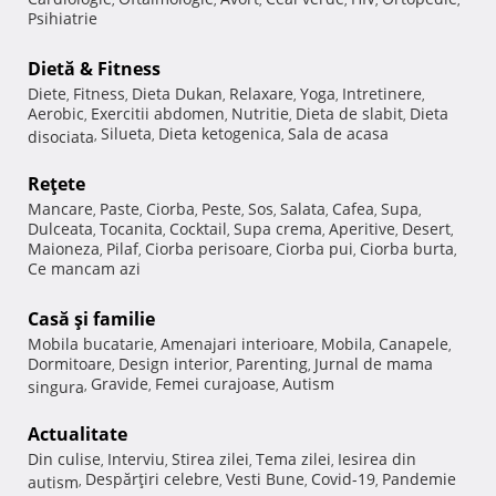
Psihiatrie
Dietă & Fitness
Diete
Fitness
Dieta Dukan
Relaxare
Yoga
Intretinere
,
,
,
,
,
,
Aerobic
Exercitii abdomen
Nutritie
Dieta de slabit
Dieta
,
,
,
,
Silueta
Dieta ketogenica
Sala de acasa
disociata
,
,
,
Reţete
Mancare
Paste
Ciorba
Peste
Sos
Salata
Cafea
Supa
,
,
,
,
,
,
,
,
Dulceata
Tocanita
Cocktail
Supa crema
Aperitive
Desert
,
,
,
,
,
,
Maioneza
Pilaf
Ciorba perisoare
Ciorba pui
Ciorba burta
,
,
,
,
,
Ce mancam azi
Casă şi familie
Mobila bucatarie
Amenajari interioare
Mobila
Canapele
,
,
,
,
Dormitoare
Design interior
Parenting
Jurnal de mama
,
,
,
Gravide
Femei curajoase
Autism
singura
,
,
,
Actualitate
Din culise
Interviu
Stirea zilei
Tema zilei
Iesirea din
,
,
,
,
Despărţiri celebre
Vesti Bune
Covid-19
Pandemie
autism
,
,
,
,