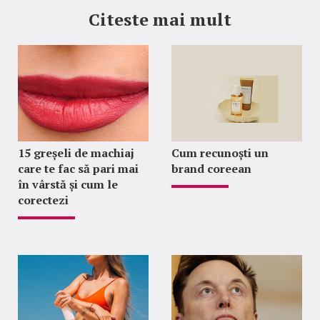
Citeste mai mult
15 greșeli de machiaj
Cum recunoști un
care te fac să pari mai
brand coreean
în vârstă și cum le
corectezi