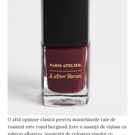
O altă opțiune clasică pentru manichiurile tale de
toamnă este roșul burgund. Este o nuanță de vișiniu cu
subton albastru, inspirată de culoarea vinului cu