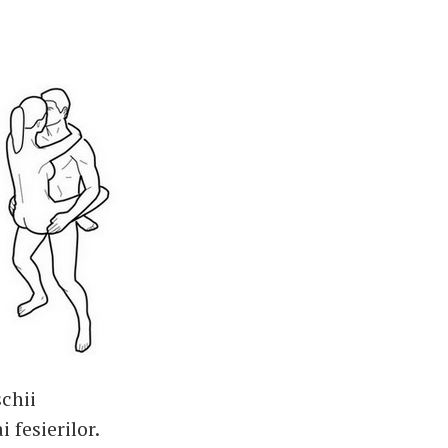
schii
 fesierilor.