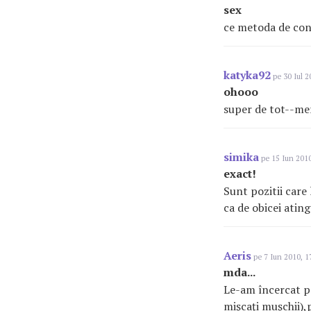
sex
ce metoda de cont
katyka92
pe 30 Iul 2
ohooo
super de tot--me
simika
pe 15 Iun 2010
exact!
Sunt pozitii care
ca de obicei ating
Aeris
pe 7 Iun 2010, 1
mda...
Le-am încercat pe
mişcaţi muşchii),