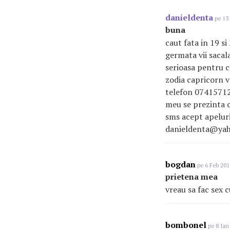
danieldenta
pe 13 
buna
caut fata in 19 si
germata vii sacal
serioasa pentru c
zodia capricorn v
telefon 07415712
meu se prezinta c
sms acept apeluri
danieldenta@yaho
bogdan
pe 6 Feb 201
prietena mea
vreau sa fac sex c
bombonel
pe 8 Ian