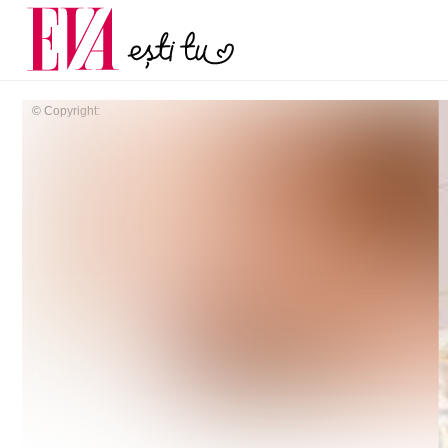
menopauză și când ar t
Carieră
la medic
Actualitate
© Copyright: