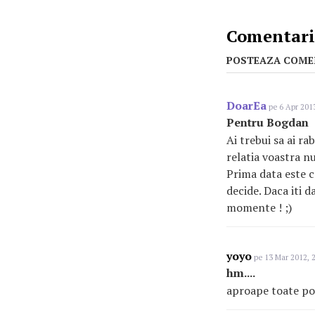
Comentarii
POSTEAZA COME
DoarEa
pe 6 Apr 2013
Pentru Bogdan
Ai trebui sa ai ra
relatia voastra nu
Prima data este ce
decide. Daca iti d
momente ! ;)
yoyo
pe 13 Mar 2012, 
hm....
aproape toate pozi