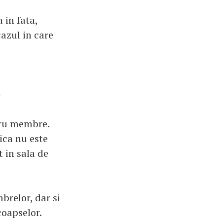
 in fata,
cazul in care
e
tru membre.
ica nu este
 in sala de
brelor, dar si
coapselor.