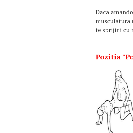
Daca amandoi s
musculatura mi
te sprijini cu
Pozitia "P