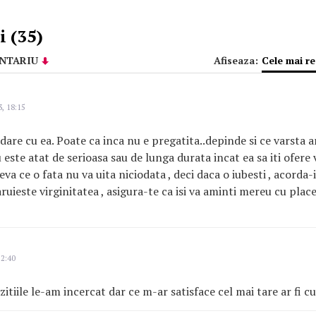
 (35)
NTARIU
Afiseaza:
Cele mai r
, 18:15
bdare cu ea. Poate ca inca nu e pregatita..depinde si ce varsta a
 este atat de serioasa sau de lunga durata incat ea sa iti ofere v
va ce o fata nu va uita niciodata , deci daca o iubesti , acorda-i
aruieste virginitatea , asigura-te ca isi va aminti mereu cu plac
22:40
tiile le-am incercat dar ce m-ar satisface cel mai tare ar fi cu 