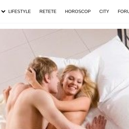
rebui să mergi
și 60 de ani. De ce te trezești mai des
pe măsură ce înaintezi în vârstă
LIFESTYLE
RETETE
HOROSCOP
CITY
FOR