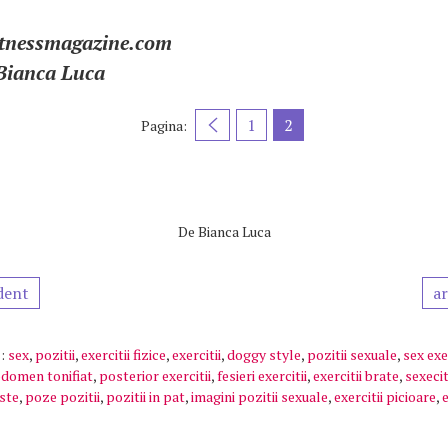
Fitnessmagazine.com
 Bianca Luca
1
2
Pagina:
De
Bianca Luca
dent
ar
:
sex
,
pozitii
,
exercitii fizice
,
exercitii
,
doggy style
,
pozitii sexuale
,
sex exer
domen tonifiat
,
posterior exercitii
,
fesieri exercitii
,
exercitii brate
,
sexecit
oste
,
poze pozitii
,
pozitii in pat
,
imagini pozitii sexuale
,
exercitii picioare
,
e