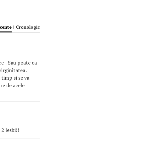
ecente
|
Cronologic
re ! Sau poate ca
irginitatea .
 timp si se va
ere de acele
2 lesbi!!