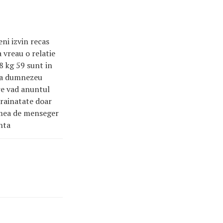
eni izvin recas
 vreau o relatie
8 kg 59 sunt in
 la dumnezeu
re vad anuntul
trainatate doar
a mea de menseger
nta