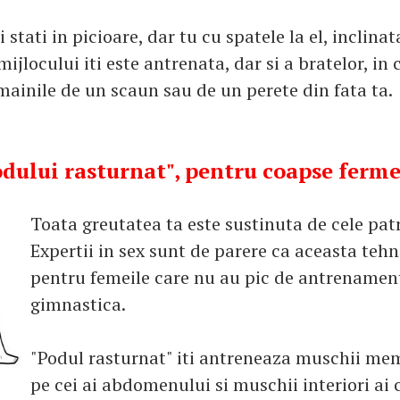
tati in picioare, dar tu cu spatele la el, inclinata
jlocului iti este antrenata, dar si a bratelor, in 
 mainile de un scaun sau de un perete din fata ta.
odului rasturnat", pentru coapse ferm
Toata greutatea ta este sustinuta de cele pa
Expertii in sex sunt de parere ca aceasta tehn
pentru femeile care nu au pic de antrenament
gimnastica.
"Podul rasturnat" iti antreneaza muschii mem
pe cei ai abdomenului si muschii interiori ai 