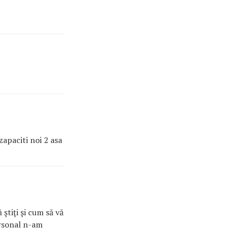
apaciti noi 2 asa
ştiţi şi cum să vă
ersonal n-am