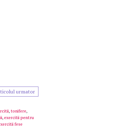
ticolul urmator
citii
,
tonifere
,
ii
,
exercitii pentru
xercitii fese