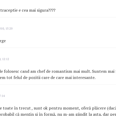
raceptie e cea mai sigura????
010, 15:20
rge
, 12:12
 le folosesc cand am chef de romantism mai mult. Suntem mai z
em tot felul de pozitii care de care mai interesante.
7:14
 toate în trecut , sunt ok pentru moment, oferă plăcere (dacă 
probabil că menţin şi în formă, nu m-am gândit la asta, dar p