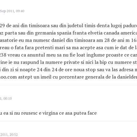
Sep 2011, 09:40
 29 de ani din timisoara sau din judetul timis denta lugoj padur
az parta sau din germania spania franta elvetia canada america
asatorie eu ma numesc daniel din timisoara am 28 de ani m 16
reau o fata fara pretenti mari sa ma acepte asa cum ie dat de
38 vreau ca anuntul meu sa nu fie loat inglume proaste ce ca
ine ie nu raspund la numere private si nici la bip cu numere s
 din zi si noapte 24 din 24 de ore noua stop sau va las adres
o.com astept un imeil cu prezentare generala de la danielde
1, 00:10
u ea si nu reusesc e virgina ce asa putea face
 2011, 20:52