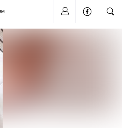
Nu ai cont?
Inregistreaza-
UM