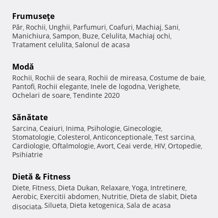
Frumuseţe
Păr
Rochii
Unghii
Parfumuri
Coafuri
Machiaj
Sani
,
,
,
,
,
,
,
Manichiura
Sampon
Buze
Celulita
Machiaj ochi
,
,
,
,
,
Tratament celulita
Salonul de acasa
,
Modă
Rochii
Rochii de seara
Rochii de mireasa
Costume de baie
,
,
,
,
Pantofi
Rochii elegante
Inele de logodna
Verighete
,
,
,
,
Ochelari de soare
Tendinte 2020
,
Sănătate
Sarcina
Ceaiuri
Inima
Psihologie
Ginecologie
,
,
,
,
,
Stomatologie
Colesterol
Anticonceptionale
Test sarcina
,
,
,
,
Cardiologie
Oftalmologie
Avort
Ceai verde
HIV
Ortopedie
,
,
,
,
,
,
Psihiatrie
Dietă & Fitness
Diete
Fitness
Dieta Dukan
Relaxare
Yoga
Intretinere
,
,
,
,
,
,
Aerobic
Exercitii abdomen
Nutritie
Dieta de slabit
Dieta
,
,
,
,
Silueta
Dieta ketogenica
Sala de acasa
disociata
,
,
,