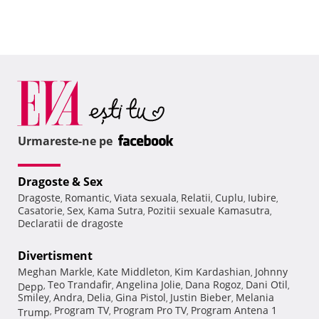
Urmareste-ne pe
Dragoste & Sex
Dragoste
Romantic
Viata sexuala
Relatii
Cuplu
Iubire
,
,
,
,
,
,
Casatorie
Sex
Kama Sutra
Pozitii sexuale Kamasutra
,
,
,
,
Declaratii de dragoste
Divertisment
Meghan Markle
Kate Middleton
Kim Kardashian
Johnny
,
,
,
Teo Trandafir
Angelina Jolie
Dana Rogoz
Dani Otil
Depp
,
,
,
,
,
Smiley
Andra
Delia
Gina Pistol
Justin Bieber
Melania
,
,
,
,
,
Program TV
Program Pro TV
Program Antena 1
Trump
,
,
,