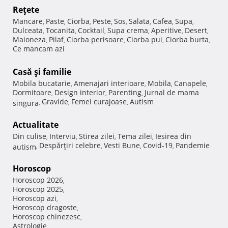
Reţete
Mancare
Paste
Ciorba
Peste
Sos
Salata
Cafea
Supa
,
,
,
,
,
,
,
,
Dulceata
Tocanita
Cocktail
Supa crema
Aperitive
Desert
,
,
,
,
,
,
Maioneza
Pilaf
Ciorba perisoare
Ciorba pui
Ciorba burta
,
,
,
,
,
Ce mancam azi
Casă şi familie
Mobila bucatarie
Amenajari interioare
Mobila
Canapele
,
,
,
,
Dormitoare
Design interior
Parenting
Jurnal de mama
,
,
,
Gravide
Femei curajoase
Autism
singura
,
,
,
Actualitate
Din culise
Interviu
Stirea zilei
Tema zilei
Iesirea din
,
,
,
,
Despărţiri celebre
Vesti Bune
Covid-19
Pandemie
autism
,
,
,
,
Horoscop
Horoscop 2026
,
Horoscop 2025
,
Horoscop azi
,
Horoscop dragoste
,
Horoscop chinezesc
,
Astrologie
,