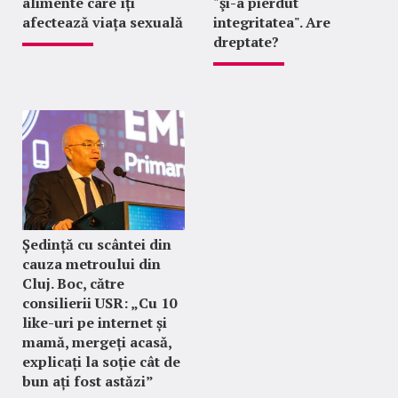
alimente care îți
"şi-a pierdut
afectează viața sexuală
integritatea". Are
dreptate?
Ședință cu scântei din
cauza metroului din
Cluj. Boc, către
consilierii USR: „Cu 10
like-uri pe internet și
mamă, mergeți acasă,
explicați la soție cât de
bun ați fost astăzi”