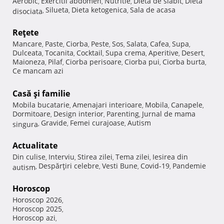
Aerobic
Exercitii abdomen
Nutritie
Dieta de slabit
Dieta
,
,
,
,
Silueta
Dieta ketogenica
Sala de acasa
disociata
,
,
,
Reţete
Mancare
Paste
Ciorba
Peste
Sos
Salata
Cafea
Supa
,
,
,
,
,
,
,
,
Dulceata
Tocanita
Cocktail
Supa crema
Aperitive
Desert
,
,
,
,
,
,
Maioneza
Pilaf
Ciorba perisoare
Ciorba pui
Ciorba burta
,
,
,
,
,
Ce mancam azi
Casă şi familie
Mobila bucatarie
Amenajari interioare
Mobila
Canapele
,
,
,
,
Dormitoare
Design interior
Parenting
Jurnal de mama
,
,
,
Gravide
Femei curajoase
Autism
singura
,
,
,
Actualitate
Din culise
Interviu
Stirea zilei
Tema zilei
Iesirea din
,
,
,
,
Despărţiri celebre
Vesti Bune
Covid-19
Pandemie
autism
,
,
,
,
Horoscop
Horoscop 2026
,
Horoscop 2025
,
Horoscop azi
,