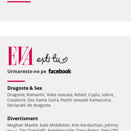
Urmareste-ne pe
Dragoste & Sex
Dragoste
Romantic
Viata sexuala
Relatii
Cuplu
Iubire
,
,
,
,
,
,
Casatorie
Sex
Kama Sutra
Pozitii sexuale Kamasutra
,
,
,
,
Declaratii de dragoste
Divertisment
Meghan Markle
Kate Middleton
Kim Kardashian
Johnny
,
,
,
Teo Trandafir
Angelina Jolie
Dana Rogoz
Dani Otil
Depp
,
,
,
,
,