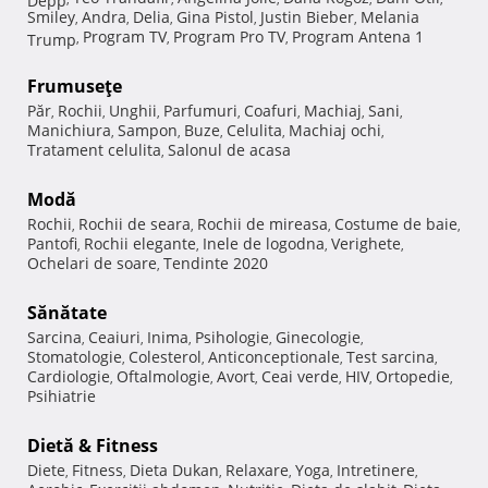
Smiley
Andra
Delia
Gina Pistol
Justin Bieber
Melania
,
,
,
,
,
Program TV
Program Pro TV
Program Antena 1
Trump
,
,
,
Frumuseţe
Păr
Rochii
Unghii
Parfumuri
Coafuri
Machiaj
Sani
,
,
,
,
,
,
,
Manichiura
Sampon
Buze
Celulita
Machiaj ochi
,
,
,
,
,
Tratament celulita
Salonul de acasa
,
Modă
Rochii
Rochii de seara
Rochii de mireasa
Costume de baie
,
,
,
,
Pantofi
Rochii elegante
Inele de logodna
Verighete
,
,
,
,
Ochelari de soare
Tendinte 2020
,
Sănătate
Sarcina
Ceaiuri
Inima
Psihologie
Ginecologie
,
,
,
,
,
Stomatologie
Colesterol
Anticonceptionale
Test sarcina
,
,
,
,
Cardiologie
Oftalmologie
Avort
Ceai verde
HIV
Ortopedie
,
,
,
,
,
,
Psihiatrie
Dietă & Fitness
Diete
Fitness
Dieta Dukan
Relaxare
Yoga
Intretinere
,
,
,
,
,
,