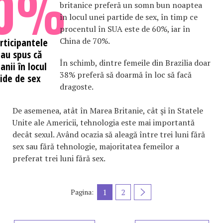
0%
britanice preferă un somn bun noaptea
în locul unei partide de sex, în timp ce
procentul în SUA este de 60%, iar în
China de 70%.
rticipantele
 au spus că
În schimb, dintre femeile din Brazilia doar
anii în locul
38% preferă să doarmă în loc să facă
ide de sex
dragoste.
De asemenea, atât în Marea Britanie, cât şi în Statele
Unite ale Americii, tehnologia este mai importantă
decât sexul. Având ocazia să aleagă între trei luni fără
sex sau fără tehnologie, majoritatea femeilor a
preferat trei luni fără sex.
1
2
Pagina: