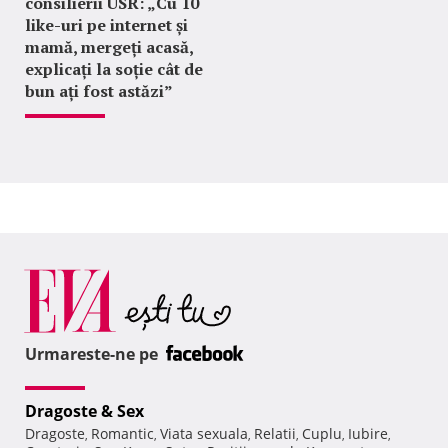
consilierii USR: „Cu 10
like-uri pe internet și
mamă, mergeți acasă,
explicați la soție cât de
bun ați fost astăzi”
Urmareste-ne pe
Dragoste & Sex
Dragoste
Romantic
Viata sexuala
Relatii
Cuplu
Iubire
,
,
,
,
,
,