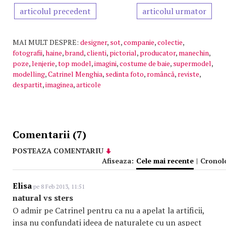
articolul precedent
articolul urmator
MAI MULT DESPRE:
designer
,
sot
,
companie
,
colectie
,
fotografii
,
haine
,
brand
,
clienti
,
pictorial
,
producator
,
manechin
,
poze
,
lenjerie
,
top model
,
imagini
,
costume de baie
,
supermodel
,
modelling
,
Catrinel Menghia
,
sedinta foto
,
româncă
,
reviste
,
despartit
,
imaginea
,
articole
Comentarii (7)
POSTEAZA COMENTARIU
Afiseaza:
Cele mai recente
|
Cronol
Elisa
pe 8 Feb 2013, 11:51
natural vs sters
O admir pe Catrinel pentru ca nu a apelat la artificii,
insa nu confundati ideea de naturalete cu un aspect