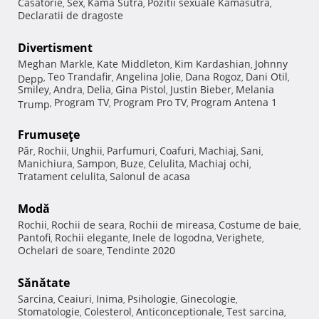
Casatorie
Sex
Kama Sutra
Pozitii sexuale Kamasutra
,
,
,
,
Declaratii de dragoste
Divertisment
Meghan Markle
Kate Middleton
Kim Kardashian
Johnny
,
,
,
Teo Trandafir
Angelina Jolie
Dana Rogoz
Dani Otil
Depp
,
,
,
,
,
Smiley
Andra
Delia
Gina Pistol
Justin Bieber
Melania
,
,
,
,
,
Program TV
Program Pro TV
Program Antena 1
Trump
,
,
,
Frumuseţe
Păr
Rochii
Unghii
Parfumuri
Coafuri
Machiaj
Sani
,
,
,
,
,
,
,
Manichiura
Sampon
Buze
Celulita
Machiaj ochi
,
,
,
,
,
Tratament celulita
Salonul de acasa
,
Modă
Rochii
Rochii de seara
Rochii de mireasa
Costume de baie
,
,
,
,
Pantofi
Rochii elegante
Inele de logodna
Verighete
,
,
,
,
Ochelari de soare
Tendinte 2020
,
Sănătate
Sarcina
Ceaiuri
Inima
Psihologie
Ginecologie
,
,
,
,
,
Stomatologie
Colesterol
Anticonceptionale
Test sarcina
,
,
,
,