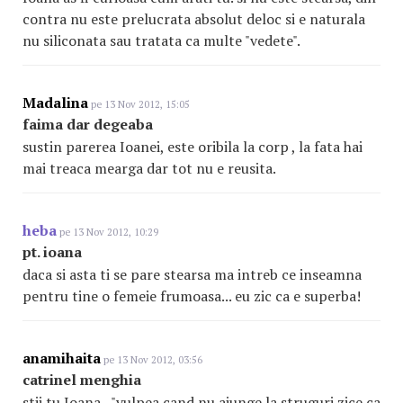
contra nu este prelucrata absolut deloc si e naturala
nu siliconata sau tratata ca multe "vedete".
Madalina
pe 13 Nov 2012, 15:05
faima dar degeaba
sustin parerea Ioanei, este oribila la corp , la fata hai
mai treaca mearga dar tot nu e reusita.
heba
pe 13 Nov 2012, 10:29
pt. ioana
daca si asta ti se pare stearsa ma intreb ce inseamna
pentru tine o femeie frumoasa... eu zic ca e superba!
anamihaita
pe 13 Nov 2012, 03:56
catrinel menghia
stii tu Ioana..."vulpea cand nu ajunge la struguri zice ca