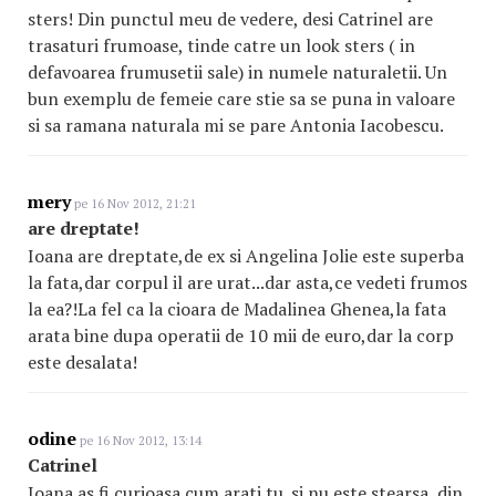
sters! Din punctul meu de vedere, desi Catrinel are
trasaturi frumoase, tinde catre un look sters ( in
defavoarea frumusetii sale) in numele naturaletii. Un
bun exemplu de femeie care stie sa se puna in valoare
si sa ramana naturala mi se pare Antonia Iacobescu.
mery
pe 16 Nov 2012, 21:21
are dreptate!
Ioana are dreptate,de ex si Angelina Jolie este superba
la fata,dar corpul il are urat...dar asta,ce vedeti frumos
la ea?!La fel ca la cioara de Madalinea Ghenea,la fata
arata bine dupa operatii de 10 mii de euro,dar la corp
este desalata!
odine
pe 16 Nov 2012, 13:14
Catrinel
Ioana as fi curioasa cum arati tu. si nu este stearsa, din