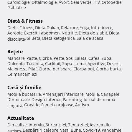
Cardiologie
Oftalmologie
Avort
Ceai verde
HIV
Ortopedie
,
,
,
,
,
,
Psihiatrie
Dietă & Fitness
Diete
Fitness
Dieta Dukan
Relaxare
Yoga
Intretinere
,
,
,
,
,
,
Aerobic
Exercitii abdomen
Nutritie
Dieta de slabit
Dieta
,
,
,
,
Silueta
Dieta ketogenica
Sala de acasa
disociata
,
,
,
Reţete
Mancare
Paste
Ciorba
Peste
Sos
Salata
Cafea
Supa
,
,
,
,
,
,
,
,
Dulceata
Tocanita
Cocktail
Supa crema
Aperitive
Desert
,
,
,
,
,
,
Maioneza
Pilaf
Ciorba perisoare
Ciorba pui
Ciorba burta
,
,
,
,
,
Ce mancam azi
Casă şi familie
Mobila bucatarie
Amenajari interioare
Mobila
Canapele
,
,
,
,
Dormitoare
Design interior
Parenting
Jurnal de mama
,
,
,
Gravide
Femei curajoase
Autism
singura
,
,
,
Actualitate
Din culise
Interviu
Stirea zilei
Tema zilei
Iesirea din
,
,
,
,
Despărţiri celebre
Vesti Bune
Covid-19
Pandemie
autism
,
,
,
,