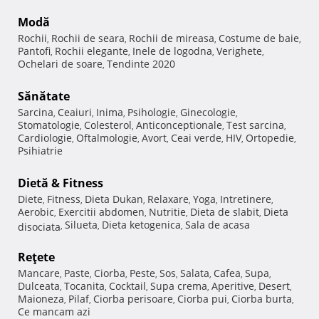
Modă
Rochii
Rochii de seara
Rochii de mireasa
Costume de baie
,
,
,
,
Pantofi
Rochii elegante
Inele de logodna
Verighete
,
,
,
,
Ochelari de soare
Tendinte 2020
,
Sănătate
Sarcina
Ceaiuri
Inima
Psihologie
Ginecologie
,
,
,
,
,
Stomatologie
Colesterol
Anticonceptionale
Test sarcina
,
,
,
,
Cardiologie
Oftalmologie
Avort
Ceai verde
HIV
Ortopedie
,
,
,
,
,
,
Psihiatrie
Dietă & Fitness
Diete
Fitness
Dieta Dukan
Relaxare
Yoga
Intretinere
,
,
,
,
,
,
Aerobic
Exercitii abdomen
Nutritie
Dieta de slabit
Dieta
,
,
,
,
Silueta
Dieta ketogenica
Sala de acasa
disociata
,
,
,
Reţete
Mancare
Paste
Ciorba
Peste
Sos
Salata
Cafea
Supa
,
,
,
,
,
,
,
,
Dulceata
Tocanita
Cocktail
Supa crema
Aperitive
Desert
,
,
,
,
,
,
Maioneza
Pilaf
Ciorba perisoare
Ciorba pui
Ciorba burta
,
,
,
,
,
Ce mancam azi