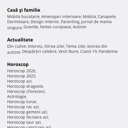
Casă şi familie
Mobila bucatarie
Amenajari interioare
Mobila
Canapele
,
,
,
,
Dormitoare
Design interior
Parenting
Jurnal de mama
,
,
,
Gravide
Femei curajoase
Autism
singura
,
,
,
Actualitate
Din culise
Interviu
Stirea zilei
Tema zilei
Iesirea din
,
,
,
,
Despărţiri celebre
Vesti Bune
Covid-19
Pandemie
autism
,
,
,
,
Horoscop
Horoscop 2026
,
Horoscop 2025
,
Horoscop azi
,
Horoscop dragoste
,
Horoscop chinezesc
,
Astrologie
,
Horoscop lunar
,
Horoscop rac azi
,
Horoscop gemeni azi
,
Horoscop fecioara azi
,
Horoscop taur azi
,
Horoscop capricorn azi
,