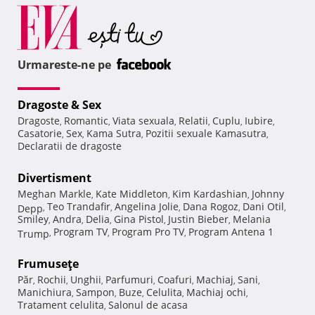
Urmareste-ne pe
Dragoste & Sex
Dragoste
Romantic
Viata sexuala
Relatii
Cuplu
Iubire
,
,
,
,
,
,
Casatorie
Sex
Kama Sutra
Pozitii sexuale Kamasutra
,
,
,
,
Declaratii de dragoste
Divertisment
Meghan Markle
Kate Middleton
Kim Kardashian
Johnny
,
,
,
Teo Trandafir
Angelina Jolie
Dana Rogoz
Dani Otil
Depp
,
,
,
,
,
Smiley
Andra
Delia
Gina Pistol
Justin Bieber
Melania
,
,
,
,
,
Program TV
Program Pro TV
Program Antena 1
Trump
,
,
,
Frumuseţe
Păr
Rochii
Unghii
Parfumuri
Coafuri
Machiaj
Sani
,
,
,
,
,
,
,
Manichiura
Sampon
Buze
Celulita
Machiaj ochi
,
,
,
,
,
Tratament celulita
Salonul de acasa
,