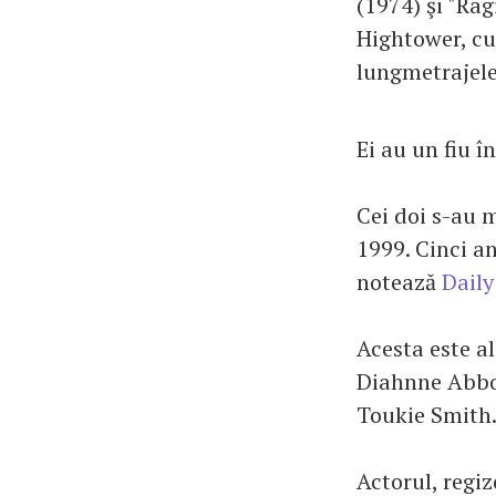
(1974) şi "Rag
Hightower, cu
lungmetrajele
Ei au un fiu în
Cei doi s-au m
1999. Cinci an
notează
Daily
Acesta este al
Diahnne Abbot
Toukie Smith.
Actorul, regi