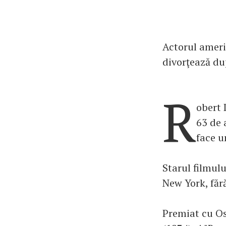
Actorul americ
divorţează du
R
obert 
63 de 
face u
Starul filmulu
New York, fără
Premiat cu Os