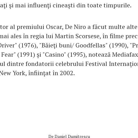
aţi şi mai influenţi cineaşti din toate timpurile.
or al premiului Oscar, De Niro a făcut multe alte
ai ales în regia lui Martin Scorsese, în filme pre
Driver" (1976), "Băieţi buni/ Goodfellas" (1990), "
Fear" (1991) şi "Casino" (1995), notează Mediafax.
l dintre fondatorii celebrului Festival Internaţio
New York, înfiinţat în 2002.
De
Daniel Dumitrescu