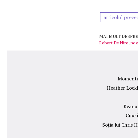
articolul prece
MAI MULT DESPRE
Robert De Niro
,
poz
Momentul 
Heather Lockle
Keanu 
Cine 
Soția lui Chris 