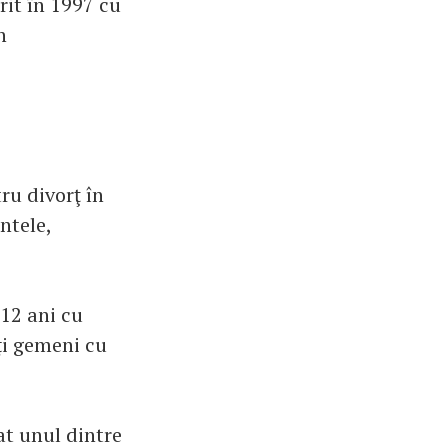
rit în 1997 cu
n
ru divorţ în
ntele,
 12 ani cu
ți gemeni cu
at unul dintre