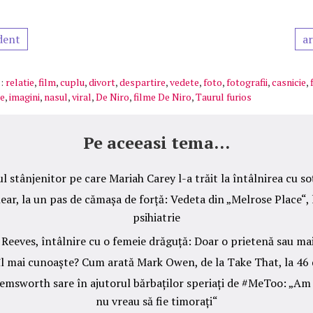
dent
ar
:
relatie
,
film
,
cuplu
,
divort
,
despartire
,
vedete
,
foto
,
fotografii
,
casnicie
,
e
,
imagini
,
nasul
,
viral
,
De Niro
,
filme De Niro
,
Taurul furios
Pe aceeasi tema...
stânjenitor pe care Mariah Carey l-a trăit la întâlnirea cu s
ar, la un pas de cămașa de forță: Vedeta din „Melrose Place“, 
psihiatrie
Reeves, întâlnire cu o femeie drăguță: Doar o prietenă sau ma
îl mai cunoaște? Cum arată Mark Owen, de la Take That, la 46 
Hemsworth sare în ajutorul bărbaților speriați de #MeToo: „Am și
nu vreau să fie timorați“