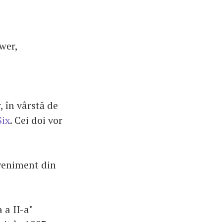
wer,
, în vârstă de
Six
. Cei doi vor
eveniment din
 a II-a"