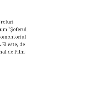
 roluri
cum "Şoferul
Promontoriul
 El este, de
nal de Film