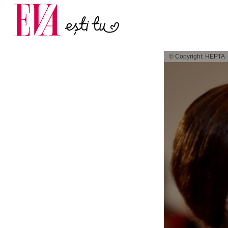
și 60 de ani. De ce te t
Carieră
pe măsură ce înaintez
Actualitate
© Copyright: HEPTA