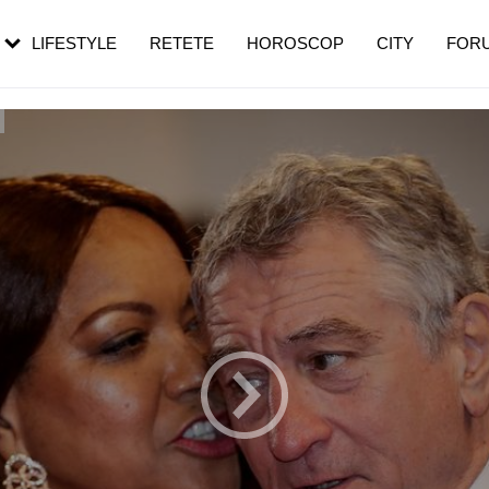
rezești mai des
Cât durează, cum te pregătești și cât
i în vârstă
de dureroasă este investigația
LIFESTYLE
RETETE
HOROSCOP
CITY
FOR