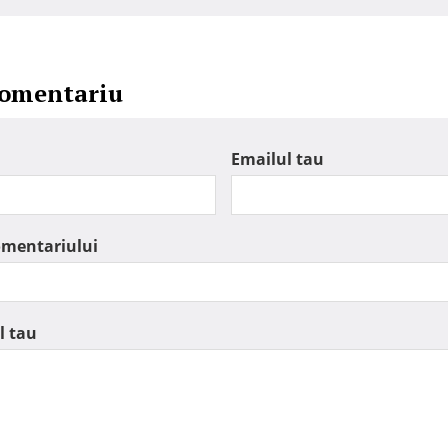
comentariu
Emailul tau
omentariului
l tau