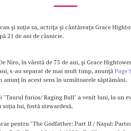
an şi soţia sa, actriţa şi cântăreaţa Grace Highto
pă 21 de ani de căsnicie.
De Niro, în vârstă de 75 de ani, şi Grace Hightower
ani, s-au separat de mai mult timp, anunță
Page 
n anunț în acest sens în următoarele săptămâni.
i "Taurul furios/ Raging Bull" a venit luni, la un 
 soția lui, fostă stewardesă.
car pentru "The Godfather: Part II / Nașul: Partea