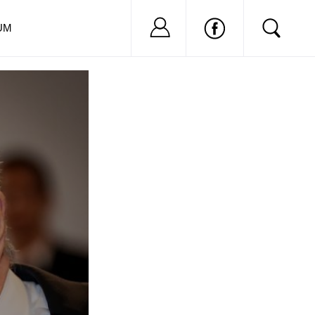
Nu ai cont?
Inregistreaza-
UM