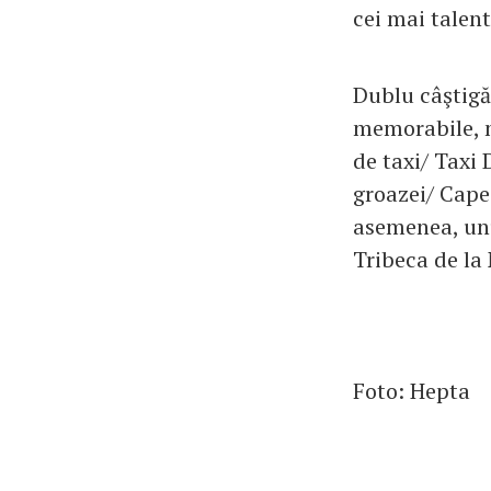
cei mai talent
Dublu câştigăt
memorabile, m
de taxi/ Taxi 
groazei/ Cape 
asemenea, unu
Tribeca de la 
Foto: Hepta