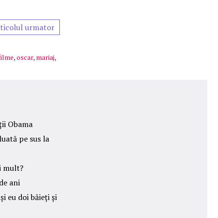
ticolul urmator
filme
,
oscar
,
mariaj
,
oții Obama
luată pe sus la
i mult?
de ani
 eu doi băieți și