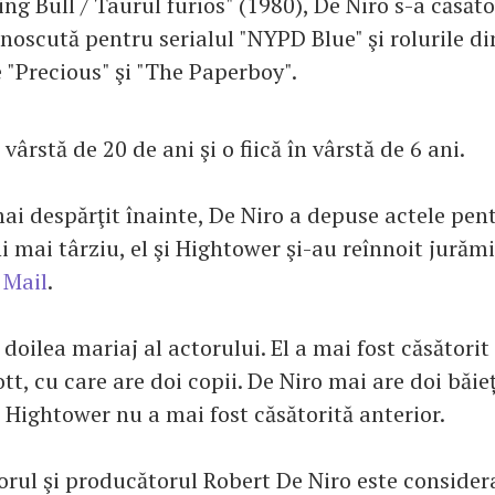
ing Bull / Taurul furios" (1980), De Niro s-a căsăto
noscută pentru serialul "NYPD Blue" şi rolurile di
 "Precious" şi "The Paperboy".
 vârstă de 20 de ani şi o fiică în vârstă de 6 ani.
ai despărţit înainte, De Niro a depuse actele pent
i mai târziu, el şi Hightower şi-au reînnoit jurămi
 Mail
.
 doilea mariaj al actorului. El a mai fost căsătorit
t, cu care are doi copii. De Niro mai are doi băie
 Hightower nu a mai fost căsătorită anterior.
zorul şi producătorul Robert De Niro este consider