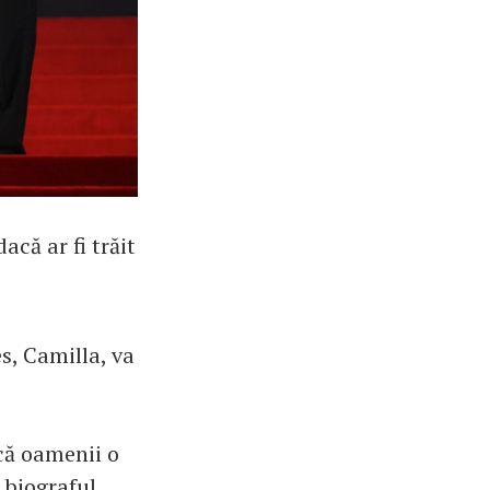
acă ar fi trăit
s, Camilla, va
 că oamenii o
 biograful