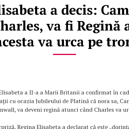
isabeta a decis: Cami
harles, va fi Regină
acesta va urca pe tro
Elisabeta a II-a a Marii Britanii a confirmat în ca
ații cu ocazia Jubileului de Platină că nora sa, Ca
nwall, va deveni regină atunci când Charles va ur
priză, Regina Elisabeta a declarat că este „dorinț