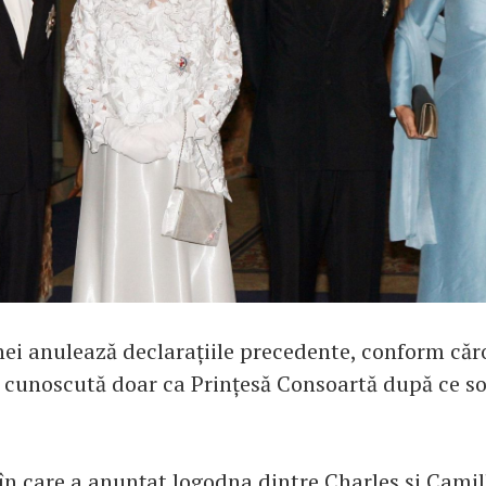
ei anulează declarațiile precedente, conform căr
ie cunoscută doar ca Prințesă Consoartă după ce so
n care a anunțat logodna dintre Charles și Camill