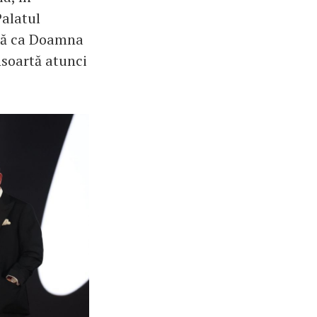
Palatul
ază ca Doamna
nsoartă atunci