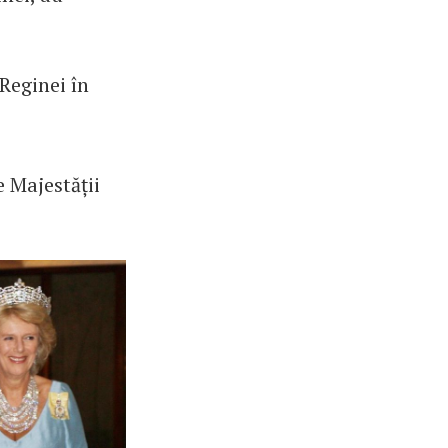
 Reginei în
e Majestății