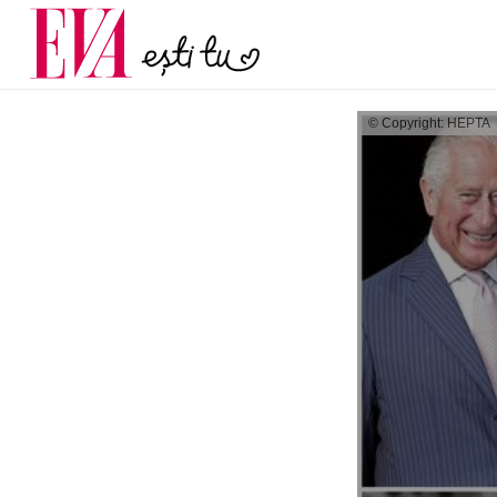
și 60 de ani. De ce te t
Carieră
pe măsură ce înaintez
Actualitate
© Copyright: HEPTA