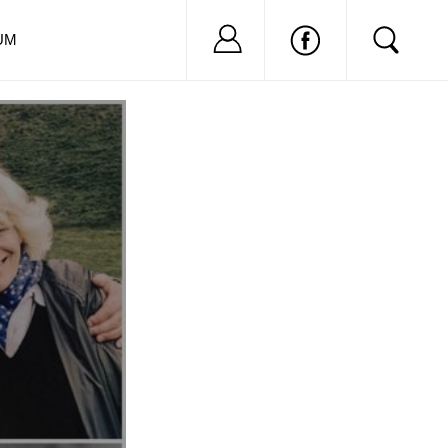
Nu ai cont?
Inregistreaza-
UM