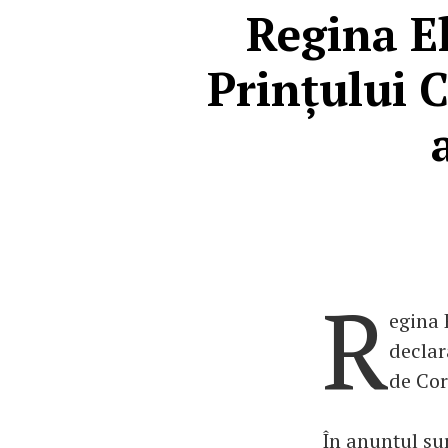
Regina El
Prințului C
R
egina 
declar
de Cor
În anunțul sur