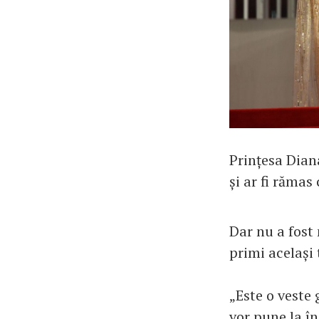
Prințesa Diana
și ar fi rămas
Dar nu a fost 
primi același t
„Este o veste 
vor pune la în