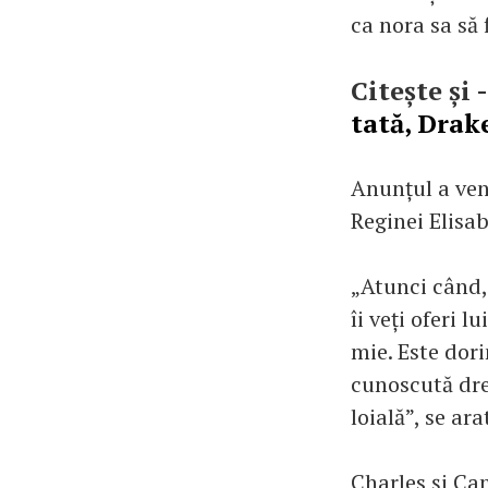
ca nora sa să
Citește și 
tată, Drake
Anunțul a veni
Reginei Elisab
„Atunci când,
îi veți oferi l
mie. Este dori
cunoscută dre
loială”, se ar
Charles și Cam