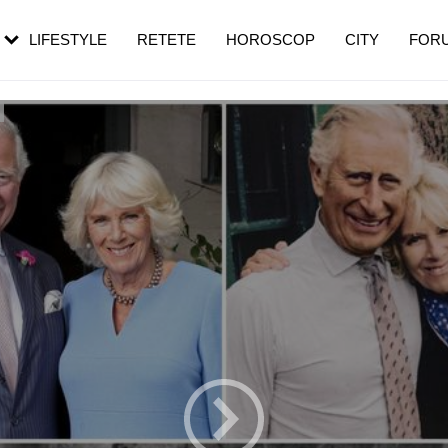
rezești mai des
Cât durează, cum te pregătești și cât
i în vârstă
de dureroasă este investigația
LIFESTYLE
RETETE
HOROSCOP
CITY
FOR