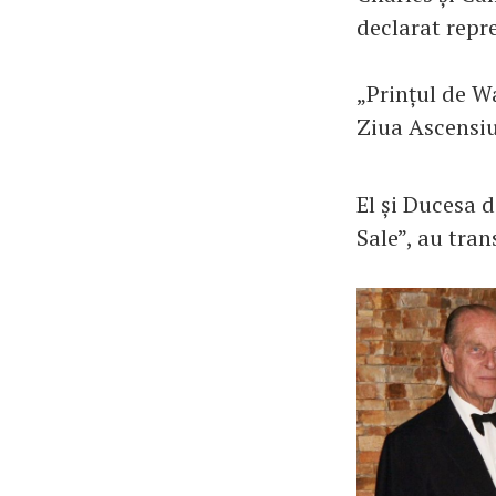
declarat repre
„Prințul de Wa
Ziua Ascensiu
El și Ducesa d
Sale”, au tran