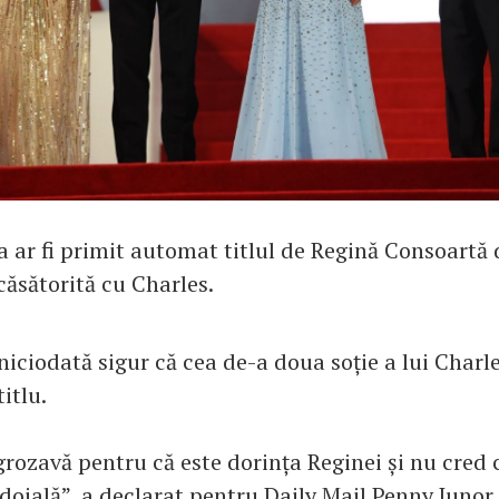
 ar fi primit automat titlul de Regină Consoartă d
 căsătorită cu Charles.
niciodată sigur că cea de-a doua soție a lui Charle
itlu.
grozavă pentru că este dorința Reginei și nu cred
doială”, a declarat pentru Daily Mail Penny Junor,