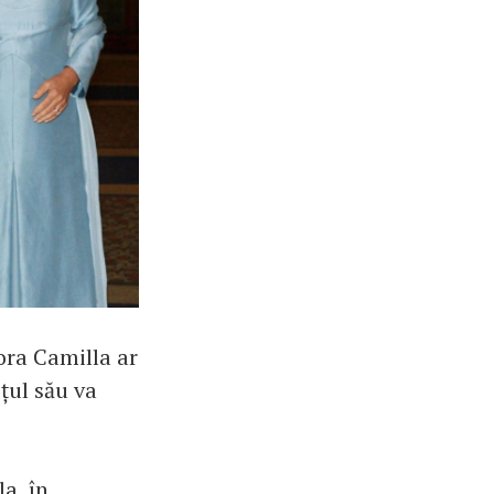
ora Camilla ar
țul său va
a, în