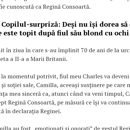
 fie cunoscută ca Regină Consoartă.
-
Copilul-surpriză: Deși nu își dorea să
 este topit după fiul său blond cu ochi
t în ziua în care s-au împlinit 70 de ani de la ur
eta a II-a a Marii Britanii.
 la momentul potrivit, fiul meu Charles va deveni 
ui și soției sale, Camilla, aceeași susținere pe care 
nța mea sinceră ca, atunci când va veni timpul, Ca
pt Regină Consoartă, pe măsură ce își va continu
ată în declarația Reginei.
illa au fost „emoționați și onorați” de gestul Reg