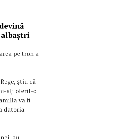
 devină
 albaștri
carea pe tron a
Rege, știu că
mi-ați oferit-o
milla va fi
a datoria
inei, au