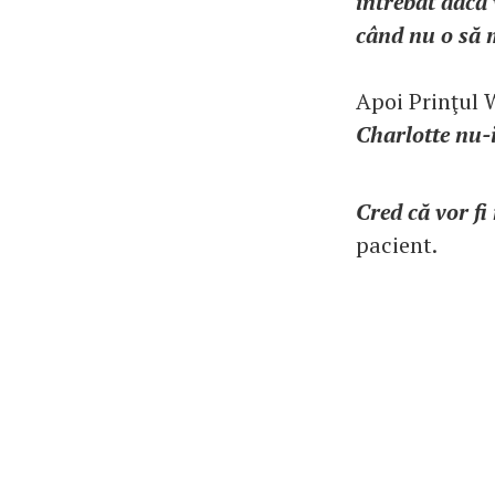
întrebat dacă 
când nu o să m
Apoi Prinţul W
Charlotte nu-
Cred că vor fi
pacient.