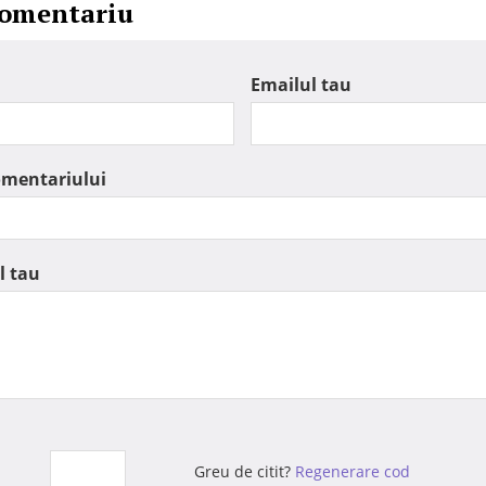
comentariu
Emailul tau
omentariului
l tau
Greu de citit?
Regenerare cod