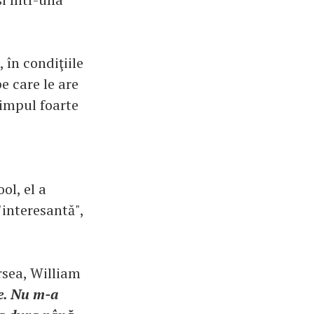
 în condiţiile
e care le are
timpul foarte
ol, el a
interesantă",
rsea, William
ne. Nu m-a