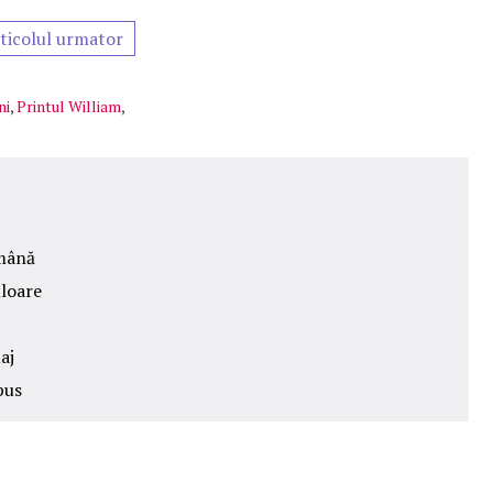
ticolul urmator
ni
,
Printul William
,
 mână
uloare
aj
pus