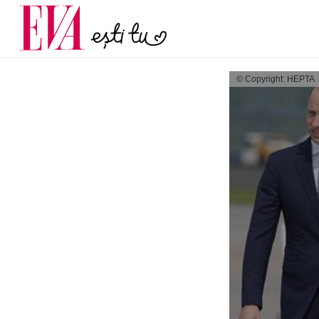
menopauză și când ar t
Carieră
la medic
Actualitate
© Copyright: HEPTA