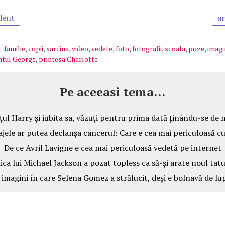
dent
ar
:
familie
,
copii
,
sarcina
,
video
,
vedete
,
foto
,
fotografii
,
scoala
,
poze
,
imagi
ntul George
,
printesa Charlotte
Pe aceeasi tema...
ţul Harry şi iubita sa, văzuţi pentru prima dată ţinându-se de
jele ar putea declanşa cancerul: Care e cea mai periculoasă c
De ce Avril Lavigne e cea mai periculoasă vedetă pe internet
iica lui Michael Jackson a pozat topless ca să-şi arate noul tatu
 imagini în care Selena Gomez a strălucit, deşi e bolnavă de lu