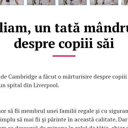
liam, un tată mândr
despre copiii săi
de Cambridge a făcut o mărturisire despre copiii 
 un spital din Liverpool.
şor să fii membrul unei familii regale şi cu siguran
implu să mai fii şi părinte în această calitate. Dar
am se descurcă de minune în rolul de tătic, chiar 