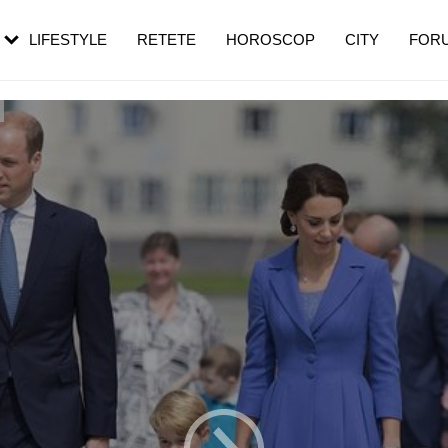
rebui să mergi
și 60 de ani. De ce te trezești mai des
pe măsură ce înaintezi în vârstă
LIFESTYLE
RETETE
HOROSCOP
CITY
FOR