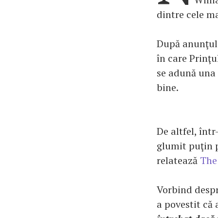
dintre cele m
După anunţul c
în care Prinţu
se adună una 
bine.
De altfel, înt
glumit puţin 
relatează
The
Vorbind despr
a povestit că