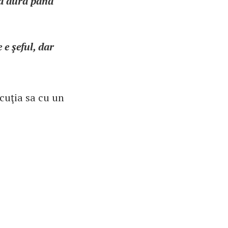
va dura până
 e şeful, dar
scuţia sa cu un