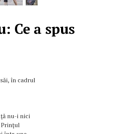
u: Ce a spus
săi, în cadrul
ţă nu-i nici
 Prinţul
şi într-una