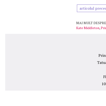
articolul prece
MAI MULT DESPRE
Kate Middleton
,
Pri
Prin
Tatua
F
10