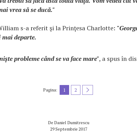
va trebui să facă asta toată viaţa. Vom vedea cât 
ai vrea să se ducă."
illiam s-a referit şi la Prinţesa Charlotte:
"George
i mai departe.
 nişte probleme când se va face mare"
, a spus în di
1
2
Pagina:
De
Daniel Dumitrescu
29 Septembrie 2017