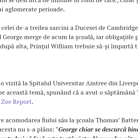
ai aglomerate perioade.
elei de-a treilea sarcini a Ducesei de Cambridge,
l George merge de acum la şcoală, iar obligaţiile p
după alta, Prinţul William trebuie să-şi împartă 
r-o vizită la Spitalul Universitar Aintree din Liverpo
pe această temă, spunând că a avut o săptămână "
 Zoe Report
.
e acomodarea fiului său la şcoala Thomas’ Batte
 acesta nu s-a plâns:
"George chiar se descurcă bi