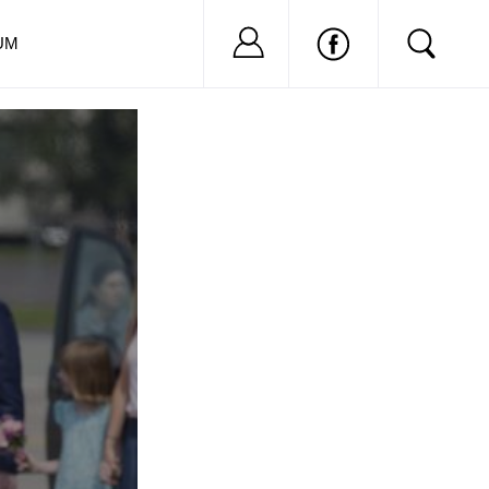
Nu ai cont?
Inregistreaza-
UM