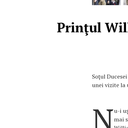
Prinţul Wil
Soţul Ducesei 
unei vizite la
N
u-i u
mai s
Willi