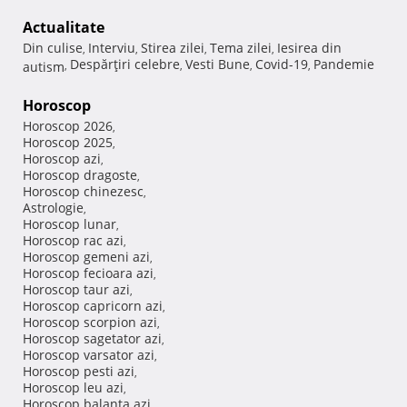
Actualitate
Din culise
Interviu
Stirea zilei
Tema zilei
Iesirea din
,
,
,
,
Despărţiri celebre
Vesti Bune
Covid-19
Pandemie
autism
,
,
,
,
Horoscop
Horoscop 2026
,
Horoscop 2025
,
Horoscop azi
,
Horoscop dragoste
,
Horoscop chinezesc
,
Astrologie
,
Horoscop lunar
,
Horoscop rac azi
,
Horoscop gemeni azi
,
Horoscop fecioara azi
,
Horoscop taur azi
,
Horoscop capricorn azi
,
Horoscop scorpion azi
,
Horoscop sagetator azi
,
Horoscop varsator azi
,
Horoscop pesti azi
,
Horoscop leu azi
,
Horoscop balanta azi
,