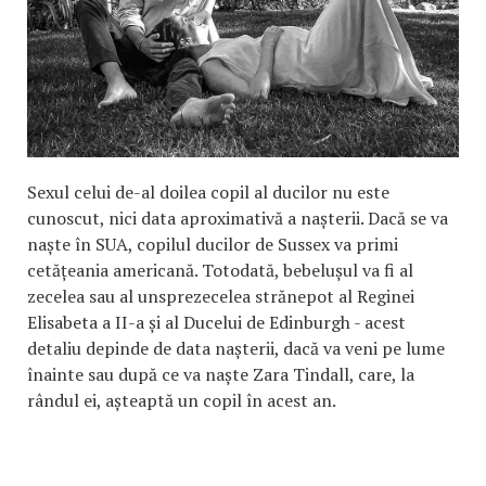
Sexul celui de-al doilea copil al ducilor nu este
cunoscut, nici data aproximativă a nașterii. Dacă se va
naște în SUA, copilul ducilor de Sussex va primi
cetățeania americană. Totodată, bebelușul va fi al
zecelea sau al unsprezecelea strănepot al Reginei
Elisabeta a II-a și al Ducelui de Edinburgh - acest
detaliu depinde de data nașterii, dacă va veni pe lume
înainte sau după ce va naște Zara Tindall, care, la
rândul ei, așteaptă un copil în acest an.