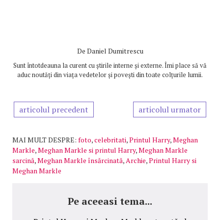
De
Daniel Dumitrescu
Sunt întotdeauna la curent cu știrile interne și externe. Îmi place să vă
aduc noutăți din viața vedetelor și povești din toate colțurile lumii.
articolul precedent
articolul urmator
MAI MULT DESPRE:
foto
,
celebritati
,
Printul Harry
,
Meghan
Markle
,
Meghan Markle si printul Harry
,
Meghan Markle
sarcină
,
Meghan Markle însărcinată
,
Archie
,
Printul Harry si
Meghan Markle
Pe aceeasi tema...