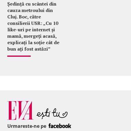
Ședință cu scântei din
cauza metroului din
Cluj. Boc, către
consilierii USR: „Cu 10
like-uri pe internet și
mamă, mergeți acasă,
explicați la soție cât de
bun ați fost astăzi”
Urmareste-ne pe