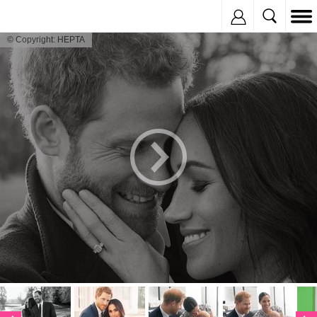
Inregistreaza
© Copyright: HEPTA