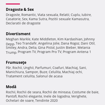
Dragoste & Sex
Dragoste
Romantic
Viata sexuala
Relatii
Cuplu
Iubire
,
,
,
,
,
,
Casatorie
Sex
Kama Sutra
Pozitii sexuale Kamasutra
,
,
,
,
Declaratii de dragoste
Divertisment
Meghan Markle
Kate Middleton
Kim Kardashian
Johnny
,
,
,
Teo Trandafir
Angelina Jolie
Dana Rogoz
Dani Otil
Depp
,
,
,
,
,
Smiley
Andra
Delia
Gina Pistol
Justin Bieber
Melania
,
,
,
,
,
Program TV
Program Pro TV
Program Antena 1
Trump
,
,
,
Frumuseţe
Păr
Rochii
Unghii
Parfumuri
Coafuri
Machiaj
Sani
,
,
,
,
,
,
,
Manichiura
Sampon
Buze
Celulita
Machiaj ochi
,
,
,
,
,
Tratament celulita
Salonul de acasa
,
Modă
Rochii
Rochii de seara
Rochii de mireasa
Costume de baie
,
,
,
,
Pantofi
Rochii elegante
Inele de logodna
Verighete
,
,
,
,
Ochelari de soare
Tendinte 2020
,