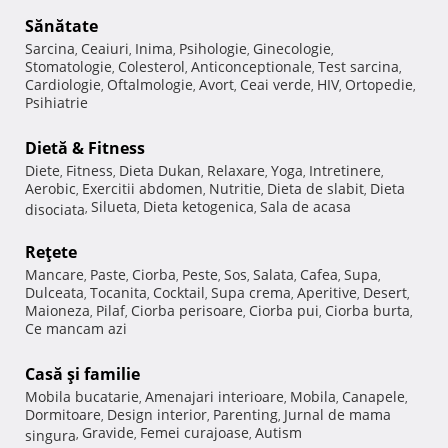
Sănătate
Sarcina
Ceaiuri
Inima
Psihologie
Ginecologie
,
,
,
,
,
Stomatologie
Colesterol
Anticonceptionale
Test sarcina
,
,
,
,
Cardiologie
Oftalmologie
Avort
Ceai verde
HIV
Ortopedie
,
,
,
,
,
,
Psihiatrie
Dietă & Fitness
Diete
Fitness
Dieta Dukan
Relaxare
Yoga
Intretinere
,
,
,
,
,
,
Aerobic
Exercitii abdomen
Nutritie
Dieta de slabit
Dieta
,
,
,
,
Silueta
Dieta ketogenica
Sala de acasa
disociata
,
,
,
Reţete
Mancare
Paste
Ciorba
Peste
Sos
Salata
Cafea
Supa
,
,
,
,
,
,
,
,
Dulceata
Tocanita
Cocktail
Supa crema
Aperitive
Desert
,
,
,
,
,
,
Maioneza
Pilaf
Ciorba perisoare
Ciorba pui
Ciorba burta
,
,
,
,
,
Ce mancam azi
Casă şi familie
Mobila bucatarie
Amenajari interioare
Mobila
Canapele
,
,
,
,
Dormitoare
Design interior
Parenting
Jurnal de mama
,
,
,
Gravide
Femei curajoase
Autism
singura
,
,
,