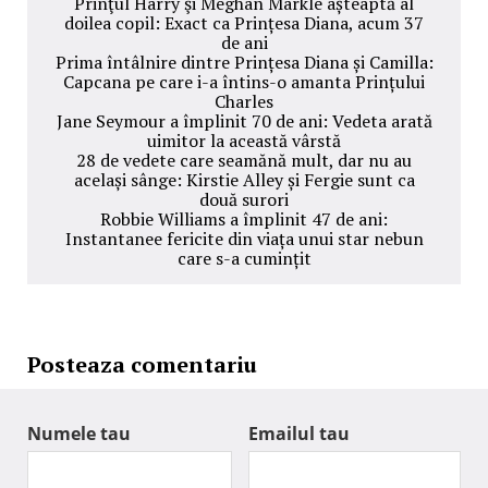
Prinţul Harry şi Meghan Markle așteaptă al
doilea copil: Exact ca Prințesa Diana, acum 37
de ani
Prima întâlnire dintre Prințesa Diana și Camilla:
Capcana pe care i-a întins-o amanta Prințului
Charles
Jane Seymour a împlinit 70 de ani: Vedeta arată
uimitor la această vârstă
28 de vedete care seamănă mult, dar nu au
același sânge: Kirstie Alley și Fergie sunt ca
două surori
Robbie Williams a împlinit 47 de ani:
Instantanee fericite din viața unui star nebun
care s-a cumințit
Posteaza comentariu
Numele tau
Emailul tau