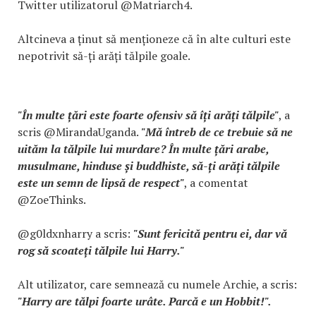
Twitter utilizatorul @Matriarch4.
Altcineva a ținut să menționeze că în alte culturi este
nepotrivit să-ți arăți tălpile goale.
"În multe țări este foarte ofensiv să îți arăți tălpile"
, a
scris @MirandaUganda.
"Mă întreb de ce trebuie să ne
uităm la tălpile lui murdare? În multe țări arabe,
musulmane, hinduse și buddhiste, să-ți arăți tălpile
este un semn de lipsă de respect"
, a comentat
@ZoeThinks.
@g0ldxnharry a scris:
"Sunt fericită pentru ei, dar vă
rog să scoateți tălpile lui Harry."
Alt utilizator, care semnează cu numele Archie, a scris:
"Harry are tălpi foarte urâte. Parcă e un Hobbit!".