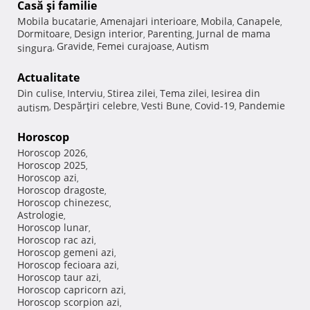
Casă şi familie
Mobila bucatarie
Amenajari interioare
Mobila
Canapele
,
,
,
,
Dormitoare
Design interior
Parenting
Jurnal de mama
,
,
,
Gravide
Femei curajoase
Autism
singura
,
,
,
Actualitate
Din culise
Interviu
Stirea zilei
Tema zilei
Iesirea din
,
,
,
,
Despărţiri celebre
Vesti Bune
Covid-19
Pandemie
autism
,
,
,
,
Horoscop
Horoscop 2026
,
Horoscop 2025
,
Horoscop azi
,
Horoscop dragoste
,
Horoscop chinezesc
,
Astrologie
,
Horoscop lunar
,
Horoscop rac azi
,
Horoscop gemeni azi
,
Horoscop fecioara azi
,
Horoscop taur azi
,
Horoscop capricorn azi
,
Horoscop scorpion azi
,