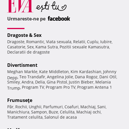
Urmareste-ne pe
Dragoste & Sex
Dragoste
Romantic
Viata sexuala
Relatii
Cuplu
Iubire
,
,
,
,
,
,
Casatorie
Sex
Kama Sutra
Pozitii sexuale Kamasutra
,
,
,
,
Declaratii de dragoste
Divertisment
Meghan Markle
Kate Middleton
Kim Kardashian
Johnny
,
,
,
Teo Trandafir
Angelina Jolie
Dana Rogoz
Dani Otil
Depp
,
,
,
,
,
Smiley
Andra
Delia
Gina Pistol
Justin Bieber
Melania
,
,
,
,
,
Program TV
Program Pro TV
Program Antena 1
Trump
,
,
,
Frumuseţe
Păr
Rochii
Unghii
Parfumuri
Coafuri
Machiaj
Sani
,
,
,
,
,
,
,
Manichiura
Sampon
Buze
Celulita
Machiaj ochi
,
,
,
,
,
Tratament celulita
Salonul de acasa
,