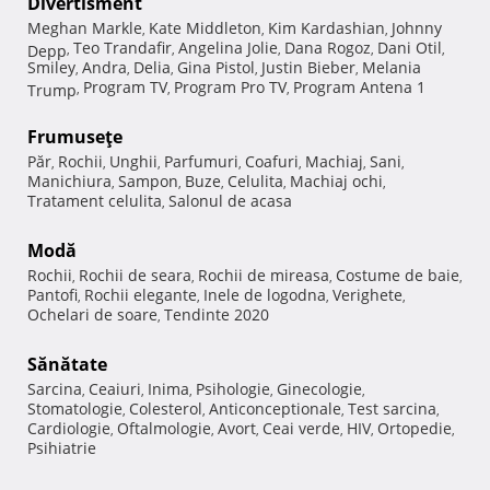
Divertisment
Meghan Markle
Kate Middleton
Kim Kardashian
Johnny
,
,
,
Teo Trandafir
Angelina Jolie
Dana Rogoz
Dani Otil
Depp
,
,
,
,
,
Smiley
Andra
Delia
Gina Pistol
Justin Bieber
Melania
,
,
,
,
,
Program TV
Program Pro TV
Program Antena 1
Trump
,
,
,
Frumuseţe
Păr
Rochii
Unghii
Parfumuri
Coafuri
Machiaj
Sani
,
,
,
,
,
,
,
Manichiura
Sampon
Buze
Celulita
Machiaj ochi
,
,
,
,
,
Tratament celulita
Salonul de acasa
,
Modă
Rochii
Rochii de seara
Rochii de mireasa
Costume de baie
,
,
,
,
Pantofi
Rochii elegante
Inele de logodna
Verighete
,
,
,
,
Ochelari de soare
Tendinte 2020
,
Sănătate
Sarcina
Ceaiuri
Inima
Psihologie
Ginecologie
,
,
,
,
,
Stomatologie
Colesterol
Anticonceptionale
Test sarcina
,
,
,
,
Cardiologie
Oftalmologie
Avort
Ceai verde
HIV
Ortopedie
,
,
,
,
,
,
Psihiatrie