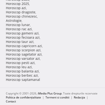
Horoscop 2025
,
Horoscop azi
,
Horoscop dragoste
,
Horoscop chinezesc
,
Astrologie
,
Horoscop lunar
,
Horoscop rac azi
,
Horoscop gemeni azi
,
Horoscop fecioara azi
,
Horoscop taur azi
,
Horoscop capricorn azi
,
Horoscop scorpion azi
,
Horoscop sagetator azi
,
Horoscop varsator azi
,
Horoscop pesti azi
,
Horoscop leu azi
,
Horoscop balanta azi
,
Horoscop berbec azi
,
Horoscop saptamanal
Copyright © 2001-2026,
iMedia Plus Group
. Toate drepturile rezervate
Politica de confidențialitate
|
Termeni si conditii
|
Redacţia
|
Contact