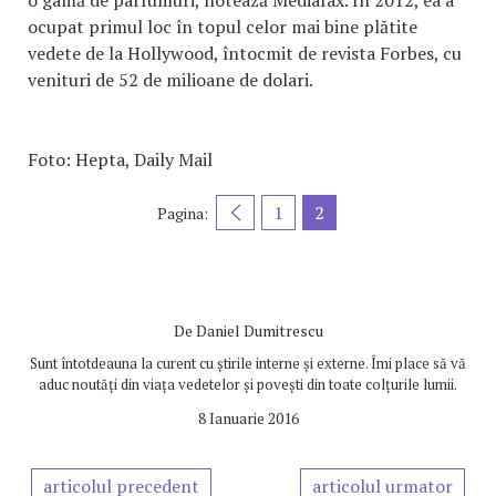
o gamă de parfumuri, notează Mediafax. În 2012, ea a
ocupat primul loc în topul celor mai bine plătite
vedete de la Hollywood, întocmit de revista Forbes, cu
venituri de 52 de milioane de dolari.
Foto: Hepta, Daily Mail
1
2
Pagina:
De
Daniel Dumitrescu
Sunt întotdeauna la curent cu știrile interne și externe. Îmi place să vă
aduc noutăți din viața vedetelor și povești din toate colțurile lumii.
8 Ianuarie 2016
articolul precedent
articolul urmator