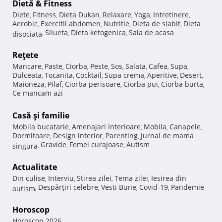
Dietă & Fitness
Diete
Fitness
Dieta Dukan
Relaxare
Yoga
Intretinere
,
,
,
,
,
,
Aerobic
Exercitii abdomen
Nutritie
Dieta de slabit
Dieta
,
,
,
,
Silueta
Dieta ketogenica
Sala de acasa
disociata
,
,
,
Reţete
Mancare
Paste
Ciorba
Peste
Sos
Salata
Cafea
Supa
,
,
,
,
,
,
,
,
Dulceata
Tocanita
Cocktail
Supa crema
Aperitive
Desert
,
,
,
,
,
,
Maioneza
Pilaf
Ciorba perisoare
Ciorba pui
Ciorba burta
,
,
,
,
,
Ce mancam azi
Casă şi familie
Mobila bucatarie
Amenajari interioare
Mobila
Canapele
,
,
,
,
Dormitoare
Design interior
Parenting
Jurnal de mama
,
,
,
Gravide
Femei curajoase
Autism
singura
,
,
,
Actualitate
Din culise
Interviu
Stirea zilei
Tema zilei
Iesirea din
,
,
,
,
Despărţiri celebre
Vesti Bune
Covid-19
Pandemie
autism
,
,
,
,
Horoscop
Horoscop 2026
,