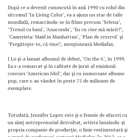
După ce a devenit cunoscută în anii 1990 cu rolul din
sitcomul "In Living Color", ea a ajuns un star de talie
mondială, remarcându-se în filme precum "Selena",
"Trenul cu bani", "Anaconda", "Eu cu cine mă mărit?",
"Camerista/ Maid in Manhattan", "Plan de rezervă" şi
"Pregăteşte-te, că vine!", menţionează Mediafax.
J Lo şi-a lansat albumul de debut, "On the 6", în 1999.
Ea s-a remarcat şi în calitate de jurat al emisiunii-
concurs "American Idol", dar şi cu numeroase albume
pop, care s-au vândut în peste 75 de milioane de
exemplare.
Totodată, Jennifer Lopez este şi o femeie de afaceri cu
un simţ antreprenorial dezvoltat, artista lansându-şi
propria companie de producţie, o linie vestimentară şi