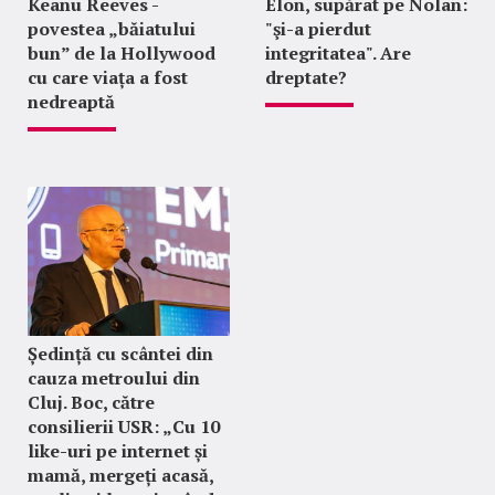
Keanu Reeves -
Elon, supărat pe Nolan:
povestea „băiatului
"şi-a pierdut
bun” de la Hollywood
integritatea". Are
cu care viața a fost
dreptate?
nedreaptă
Ședință cu scântei din
cauza metroului din
Cluj. Boc, către
consilierii USR: „Cu 10
like-uri pe internet și
mamă, mergeți acasă,