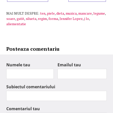
MAI MULT DESPRE:
ten
,
piele
,
dieta
,
muzica
,
mancare
,
legume
,
soare
,
gatit
,
silueta
,
regim
,
forma
,
Jennifer Lopez
,
j lo
,
aliementatie
Posteaza comentariu
Numele tau
Emailul tau
Subiectul comentariului
Comentariul tau