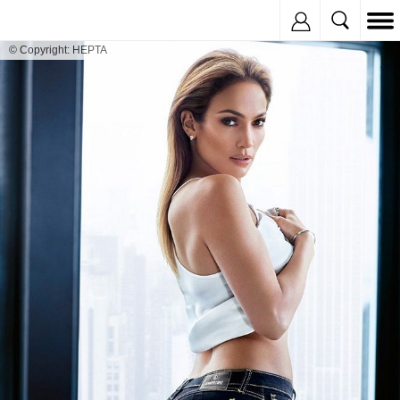
Inregistreaza
© Copyright: HEPTA