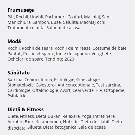
Frumuseţe
Păr
Rochii
Unghii
Parfumuri
Coafuri
Machiaj
Sani
,
,
,
,
,
,
,
Manichiura
Sampon
Buze
Celulita
Machiaj ochi
,
,
,
,
,
Tratament celulita
Salonul de acasa
,
Modă
Rochii
Rochii de seara
Rochii de mireasa
Costume de baie
,
,
,
,
Pantofi
Rochii elegante
Inele de logodna
Verighete
,
,
,
,
Ochelari de soare
Tendinte 2020
,
Sănătate
Sarcina
Ceaiuri
Inima
Psihologie
Ginecologie
,
,
,
,
,
Stomatologie
Colesterol
Anticonceptionale
Test sarcina
,
,
,
,
Cardiologie
Oftalmologie
Avort
Ceai verde
HIV
Ortopedie
,
,
,
,
,
,
Psihiatrie
Dietă & Fitness
Diete
Fitness
Dieta Dukan
Relaxare
Yoga
Intretinere
,
,
,
,
,
,
Aerobic
Exercitii abdomen
Nutritie
Dieta de slabit
Dieta
,
,
,
,
Silueta
Dieta ketogenica
Sala de acasa
disociata
,
,
,