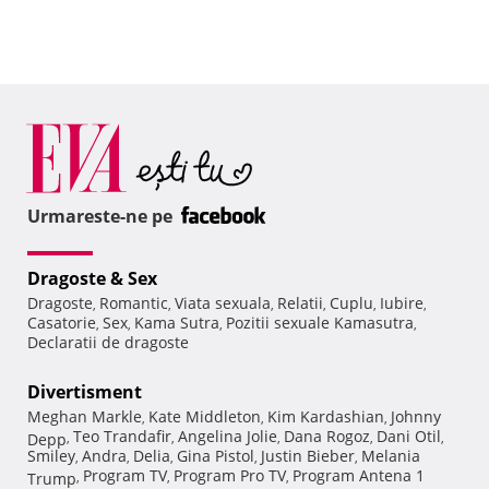
Urmareste-ne pe
Dragoste & Sex
Dragoste
Romantic
Viata sexuala
Relatii
Cuplu
Iubire
,
,
,
,
,
,
Casatorie
Sex
Kama Sutra
Pozitii sexuale Kamasutra
,
,
,
,
Declaratii de dragoste
Divertisment
Meghan Markle
Kate Middleton
Kim Kardashian
Johnny
,
,
,
Teo Trandafir
Angelina Jolie
Dana Rogoz
Dani Otil
Depp
,
,
,
,
,
Smiley
Andra
Delia
Gina Pistol
Justin Bieber
Melania
,
,
,
,
,
Program TV
Program Pro TV
Program Antena 1
Trump
,
,
,