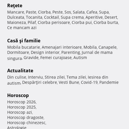
Reţete
Mancare
Paste
Ciorba
Peste
Sos
Salata
Cafea
Supa
,
,
,
,
,
,
,
,
Dulceata
Tocanita
Cocktail
Supa crema
Aperitive
Desert
,
,
,
,
,
,
Maioneza
Pilaf
Ciorba perisoare
Ciorba pui
Ciorba burta
,
,
,
,
,
Ce mancam azi
Casă şi familie
Mobila bucatarie
Amenajari interioare
Mobila
Canapele
,
,
,
,
Dormitoare
Design interior
Parenting
Jurnal de mama
,
,
,
Gravide
Femei curajoase
Autism
singura
,
,
,
Actualitate
Din culise
Interviu
Stirea zilei
Tema zilei
Iesirea din
,
,
,
,
Despărţiri celebre
Vesti Bune
Covid-19
Pandemie
autism
,
,
,
,
Horoscop
Horoscop 2026
,
Horoscop 2025
,
Horoscop azi
,
Horoscop dragoste
,
Horoscop chinezesc
,
Astrologie
,