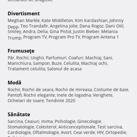
Divertisment
Meghan Markle
Kate Middleton
Kim Kardashian
Johnny
,
,
,
Teo Trandafir
Angelina Jolie
Dana Rogoz
Dani Otil
Depp
,
,
,
,
,
Smiley
Andra
Delia
Gina Pistol
Justin Bieber
Melania
,
,
,
,
,
Program TV
Program Pro TV
Program Antena 1
Trump
,
,
,
Frumuseţe
Păr
Rochii
Unghii
Parfumuri
Coafuri
Machiaj
Sani
,
,
,
,
,
,
,
Manichiura
Sampon
Buze
Celulita
Machiaj ochi
,
,
,
,
,
Tratament celulita
Salonul de acasa
,
Modă
Rochii
Rochii de seara
Rochii de mireasa
Costume de baie
,
,
,
,
Pantofi
Rochii elegante
Inele de logodna
Verighete
,
,
,
,
Ochelari de soare
Tendinte 2020
,
Sănătate
Sarcina
Ceaiuri
Inima
Psihologie
Ginecologie
,
,
,
,
,
Stomatologie
Colesterol
Anticonceptionale
Test sarcina
,
,
,
,
Cardiologie
Oftalmologie
Avort
Ceai verde
HIV
Ortopedie
,
,
,
,
,
,