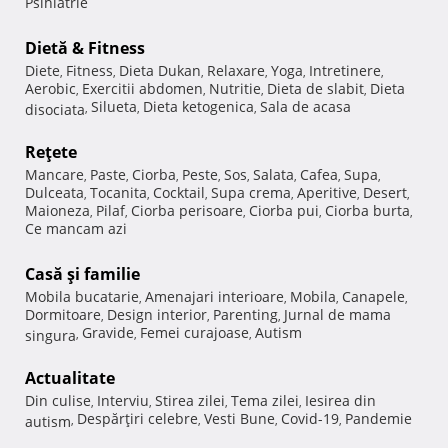
Psihiatrie
Dietă & Fitness
Diete
Fitness
Dieta Dukan
Relaxare
Yoga
Intretinere
,
,
,
,
,
,
Aerobic
Exercitii abdomen
Nutritie
Dieta de slabit
Dieta
,
,
,
,
Silueta
Dieta ketogenica
Sala de acasa
disociata
,
,
,
Reţete
Mancare
Paste
Ciorba
Peste
Sos
Salata
Cafea
Supa
,
,
,
,
,
,
,
,
Dulceata
Tocanita
Cocktail
Supa crema
Aperitive
Desert
,
,
,
,
,
,
Maioneza
Pilaf
Ciorba perisoare
Ciorba pui
Ciorba burta
,
,
,
,
,
Ce mancam azi
Casă şi familie
Mobila bucatarie
Amenajari interioare
Mobila
Canapele
,
,
,
,
Dormitoare
Design interior
Parenting
Jurnal de mama
,
,
,
Gravide
Femei curajoase
Autism
singura
,
,
,
Actualitate
Din culise
Interviu
Stirea zilei
Tema zilei
Iesirea din
,
,
,
,
Despărţiri celebre
Vesti Bune
Covid-19
Pandemie
autism
,
,
,
,