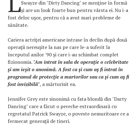
L
Swayze din "Dirty Dancing" se menţine în formă
şi are un look foarte bun pentru vârsta ei. Nu i-a
fost deloc uşor, pentru că a avut mari probleme de
sănătate.
Cariera actriţei americane intrase în declin după două
operaţii nereuşite la nas pe care le-a suferit la
începutul anilor '90 şi care i-au schimbat complet
fizionomia.
"Am intrat în sala de operaţie o celebritate
şi am ieşit o anonimă. A fost ca şi cum aş fi intrat în
programul de protecţie a martorilor sau ca şi cum aş fi
fost invizibilă"
, a mărturisit ea.
Jennifer Grey este sinonimă cu fata blondă din "Darty
Dancing" care a făcut o pereche extraordinară cu
regretatul Patrick Swayze, o poveste nemuritoare ce a
fermecat generaţii de tineri.