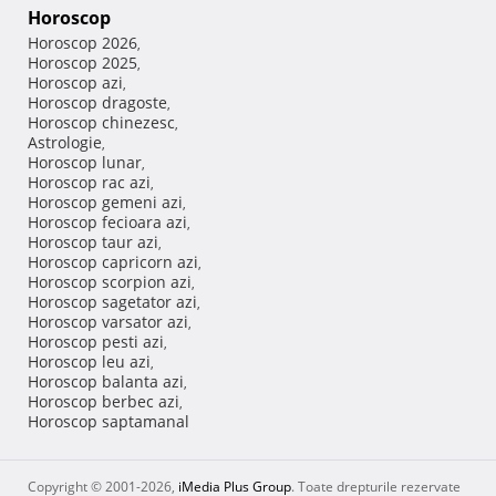
Horoscop
Horoscop 2026
,
Horoscop 2025
,
Horoscop azi
,
Horoscop dragoste
,
Horoscop chinezesc
,
Astrologie
,
Horoscop lunar
,
Horoscop rac azi
,
Horoscop gemeni azi
,
Horoscop fecioara azi
,
Horoscop taur azi
,
Horoscop capricorn azi
,
Horoscop scorpion azi
,
Horoscop sagetator azi
,
Horoscop varsator azi
,
Horoscop pesti azi
,
Horoscop leu azi
,
Horoscop balanta azi
,
Horoscop berbec azi
,
Horoscop saptamanal
Copyright © 2001-2026,
iMedia Plus Group
. Toate drepturile rezervate