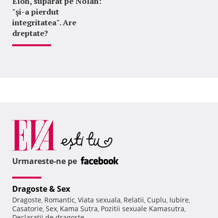
Elon, supărat pe Nolan:
"şi-a pierdut
integritatea". Are
dreptate?
Urmareste-ne pe
Dragoste & Sex
Dragoste
Romantic
Viata sexuala
Relatii
Cuplu
Iubire
,
,
,
,
,
,
Casatorie
Sex
Kama Sutra
Pozitii sexuale Kamasutra
,
,
,
,
Declaratii de dragoste