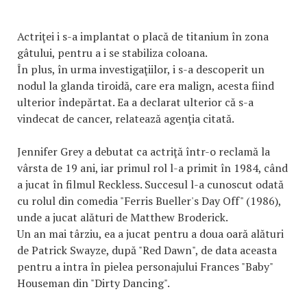
Actriţei i s-a implantat o placă de titanium în zona
gâtului, pentru a i se stabiliza coloana.
În plus, în urma investigaţiilor, i s-a descoperit un
nodul la glanda tiroidă, care era malign, acesta fiind
ulterior îndepărtat. Ea a declarat ulterior că s-a
vindecat de cancer, relatează agenţia citată.
Jennifer Grey a debutat ca actriţă într-o reclamă la
vârsta de 19 ani, iar primul rol l-a primit în 1984, când
a jucat în filmul Reckless. Succesul l-a cunoscut odată
cu rolul din comedia "Ferris Bueller's Day Off" (1986),
unde a jucat alături de Matthew Broderick.
Un an mai târziu, ea a jucat pentru a doua oară alături
de Patrick Swayze, după "Red Dawn", de data aceasta
pentru a intra în pielea personajului Frances "Baby"
Houseman din "Dirty Dancing".