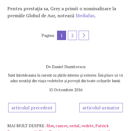
Pentru prestaţia sa, Grey a primit o nominalizare la
premiile Globul de Aur, notează
Mediafax
.
1
2
Pagina:
De
Daniel Dumitrescu
Sunt întotdeauna la curent cu știrile interne și externe. Îmi place să vă
aduc noutăți din viața vedetelor și povești din toate colțurile lumii.
15 Octombrie 2016
articolul precedent
articolul urmator
MAI MULT DESPRE:
film
,
cancer
,
serial
,
vedete
,
Patrick