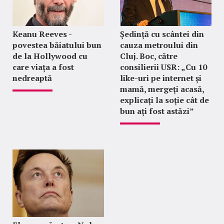
Keanu Reeves -
Ședință cu scântei din
povestea băiatului bun
cauza metroului din
de la Hollywood cu
Cluj. Boc, către
care viața a fost
consilierii USR: „Cu 10
nedreaptă
like-uri pe internet și
mamă, mergeți acasă,
explicați la soție cât de
bun ați fost astăzi”