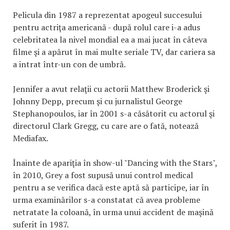
Pelicula din 1987 a reprezentat apogeul succesului
pentru actriţa americană - după rolul care i-a adus
celebritatea la nivel mondial ea a mai jucat în câteva
filme şi a apărut în mai multe seriale TV, dar cariera sa
a intrat într-un con de umbră.
Jennifer a avut relaţii cu actorii Matthew Broderick şi
Johnny Depp, precum şi cu jurnalistul George
Stephanopoulos, iar în 2001 s-a căsătorit cu actorul şi
directorul Clark Gregg, cu care are o fată, notează
Mediafax.
Înainte de apariţia în show-ul "Dancing with the Stars",
în 2010, Grey a fost supusă unui control medical
pentru a se verifica dacă este aptă să participe, iar în
urma examinărilor s-a constatat că avea probleme
netratate la coloană, în urma unui accident de maşină
suferit în 1987.