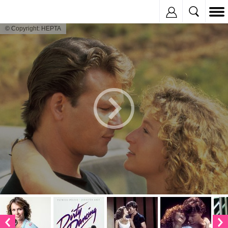
Inregistreaza
© Copyright: HEPTA