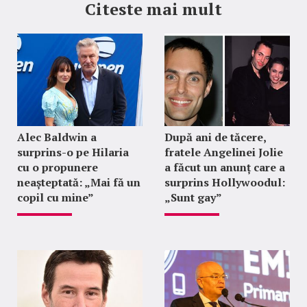
Citeste mai mult
Alec Baldwin a
După ani de tăcere,
surprins-o pe Hilaria
fratele Angelinei Jolie
cu o propunere
a făcut un anunț care a
neașteptată: „Mai fă un
surprins Hollywoodul:
copil cu mine”
„Sunt gay”