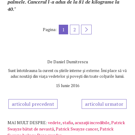
palmele. Cancerul l-a adus de la 81 de kilograme la
40."
1
2
Pagina:
De
Daniel Dumitrescu
Sunt întotdeauna la curent cu știrile interne și externe. Îmi place să vă
aduc noutăți din viața vedetelor și povești din toate colțurile lumii.
15 Iunie 2016
articolul precedent
articolul urmator
MAI MULT DESPRE:
vedete
,
stafia
,
acuzaţii incredibile
,
Patrick
Swayze bătut de nevastă
,
Patrick Swayze cancer
,
Patrick