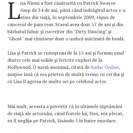
L
isa Niemi a fost căsătorită cu Patrick Swayze
timp de 34 de ani, până când îndrăgitul actor s-a
stins din viaţă, în septembrie 2009, răpus de
cancerul de pancreas. Starul avea doar 57 de ani şi din
bărbatul falnic şi cuceritor din "Dirty Dancing" şi
"Ghost" mai rămăsese doar o umbră măcinată de boală.
Lisa şi Patrick se cunoşteau de la 15 ani şi formau unul
dintre cele mai solide şi fericite cupluri de la
Hollywood. O sursă anonimă, citată de
Radar Online
,
susţine însă că era prieten de multă vreme cu cei doi şi
că Lisa îl agresa de multe ori pe celebrul actor.
Mai mult, aceasta a povestit că în ultimele săptămâni
de viaţă ale actorului, când fratele lui, Don, era plecat,
ea îl neglija pe Patrick, lăsându-l în haine murdare.