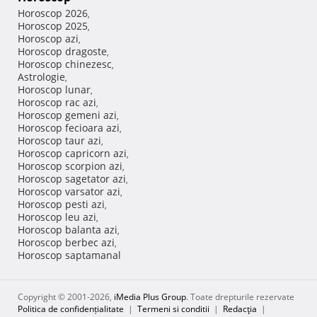
Horoscop 2026
,
Horoscop 2025
,
Horoscop azi
,
Horoscop dragoste
,
Horoscop chinezesc
,
Astrologie
,
Horoscop lunar
,
Horoscop rac azi
,
Horoscop gemeni azi
,
Horoscop fecioara azi
,
Horoscop taur azi
,
Horoscop capricorn azi
,
Horoscop scorpion azi
,
Horoscop sagetator azi
,
Horoscop varsator azi
,
Horoscop pesti azi
,
Horoscop leu azi
,
Horoscop balanta azi
,
Horoscop berbec azi
,
Horoscop saptamanal
Copyright © 2001-2026,
iMedia Plus Group
. Toate drepturile rezervate
Politica de confidențialitate
|
Termeni si conditii
|
Redacţia
|