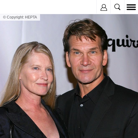
Inregistreaza
© Copyright: HEPTA