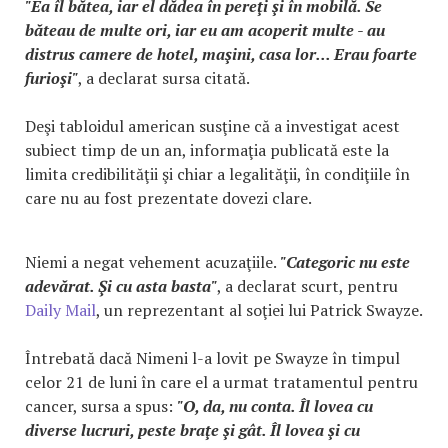
"Ea îl bătea, iar el dădea în pereţi şi în mobilă. Se
băteau de multe ori, iar eu am acoperit multe - au
distrus camere de hotel, maşini, casa lor... Erau foarte
furioşi"
, a declarat sursa citată.
Deşi tabloidul american susţine că a investigat acest
subiect timp de un an, informaţia publicată este la
limita credibilităţii şi chiar a legalităţii, în condiţiile în
care nu au fost prezentate dovezi clare.
Niemi a negat vehement acuzaţiile.
"Categoric nu este
adevărat. Şi cu asta basta"
, a declarat scurt, pentru
Daily Mail
, un reprezentant al soţiei lui Patrick Swayze.
Întrebată dacă Nimeni l-a lovit pe Swayze în timpul
celor 21 de luni în care el a urmat tratamentul pentru
cancer, sursa a spus:
"O, da, nu conta. Îl lovea cu
diverse lucruri, peste braţe şi gât. Îl lovea şi cu