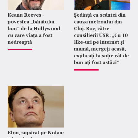
Keanu Reeves -
Ședință cu scântei din
povestea „băiatului
cauza metroului din
bun” de la Hollywood
Cluj. Boc, către
cu care viața a fost
consilierii USR: „Cu 10
nedreaptă
like-uri pe internet și
mamă, mergeți acasă,
explicați la soție cât de
bun ați fost astăzi”
Elon, supărat pe Nolan: