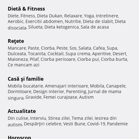
Dietă & Fitness
Diete
Fitness
Dieta Dukan
Relaxare
Yoga
Intretinere
,
,
,
,
,
,
Aerobic
Exercitii abdomen
Nutritie
Dieta de slabit
Dieta
,
,
,
,
Silueta
Dieta ketogenica
Sala de acasa
disociata
,
,
,
Reţete
Mancare
Paste
Ciorba
Peste
Sos
Salata
Cafea
Supa
,
,
,
,
,
,
,
,
Dulceata
Tocanita
Cocktail
Supa crema
Aperitive
Desert
,
,
,
,
,
,
Maioneza
Pilaf
Ciorba perisoare
Ciorba pui
Ciorba burta
,
,
,
,
,
Ce mancam azi
Casă şi familie
Mobila bucatarie
Amenajari interioare
Mobila
Canapele
,
,
,
,
Dormitoare
Design interior
Parenting
Jurnal de mama
,
,
,
Gravide
Femei curajoase
Autism
singura
,
,
,
Actualitate
Din culise
Interviu
Stirea zilei
Tema zilei
Iesirea din
,
,
,
,
Despărţiri celebre
Vesti Bune
Covid-19
Pandemie
autism
,
,
,
,
Horoscop