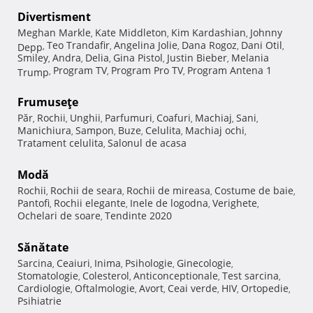
Divertisment
Meghan Markle
Kate Middleton
Kim Kardashian
Johnny
,
,
,
Teo Trandafir
Angelina Jolie
Dana Rogoz
Dani Otil
Depp
,
,
,
,
,
Smiley
Andra
Delia
Gina Pistol
Justin Bieber
Melania
,
,
,
,
,
Program TV
Program Pro TV
Program Antena 1
Trump
,
,
,
Frumuseţe
Păr
Rochii
Unghii
Parfumuri
Coafuri
Machiaj
Sani
,
,
,
,
,
,
,
Manichiura
Sampon
Buze
Celulita
Machiaj ochi
,
,
,
,
,
Tratament celulita
Salonul de acasa
,
Modă
Rochii
Rochii de seara
Rochii de mireasa
Costume de baie
,
,
,
,
Pantofi
Rochii elegante
Inele de logodna
Verighete
,
,
,
,
Ochelari de soare
Tendinte 2020
,
Sănătate
Sarcina
Ceaiuri
Inima
Psihologie
Ginecologie
,
,
,
,
,
Stomatologie
Colesterol
Anticonceptionale
Test sarcina
,
,
,
,
Cardiologie
Oftalmologie
Avort
Ceai verde
HIV
Ortopedie
,
,
,
,
,
,
Psihiatrie