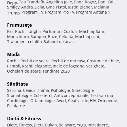
Teo Trandafir
Angelina Jolie
Dana Rogoz
Dani Otil
Depp
,
,
,
,
,
Smiley
Andra
Delia
Gina Pistol
Justin Bieber
Melania
,
,
,
,
,
Program TV
Program Pro TV
Program Antena 1
Trump
,
,
,
Frumuseţe
Păr
Rochii
Unghii
Parfumuri
Coafuri
Machiaj
Sani
,
,
,
,
,
,
,
Manichiura
Sampon
Buze
Celulita
Machiaj ochi
,
,
,
,
,
Tratament celulita
Salonul de acasa
,
Modă
Rochii
Rochii de seara
Rochii de mireasa
Costume de baie
,
,
,
,
Pantofi
Rochii elegante
Inele de logodna
Verighete
,
,
,
,
Ochelari de soare
Tendinte 2020
,
Sănătate
Sarcina
Ceaiuri
Inima
Psihologie
Ginecologie
,
,
,
,
,
Stomatologie
Colesterol
Anticonceptionale
Test sarcina
,
,
,
,
Cardiologie
Oftalmologie
Avort
Ceai verde
HIV
Ortopedie
,
,
,
,
,
,
Psihiatrie
Dietă & Fitness
Diete
Fitness
Dieta Dukan
Relaxare
Yoga
Intretinere
,
,
,
,
,
,