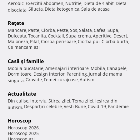
Aerobic
Exercitii abdomen
Nutritie
Dieta de slabit
Dieta
,
,
,
,
Silueta
Dieta ketogenica
Sala de acasa
disociata
,
,
,
Reţete
Mancare
Paste
Ciorba
Peste
Sos
Salata
Cafea
Supa
,
,
,
,
,
,
,
,
Dulceata
Tocanita
Cocktail
Supa crema
Aperitive
Desert
,
,
,
,
,
,
Maioneza
Pilaf
Ciorba perisoare
Ciorba pui
Ciorba burta
,
,
,
,
,
Ce mancam azi
Casă şi familie
Mobila bucatarie
Amenajari interioare
Mobila
Canapele
,
,
,
,
Dormitoare
Design interior
Parenting
Jurnal de mama
,
,
,
Gravide
Femei curajoase
Autism
singura
,
,
,
Actualitate
Din culise
Interviu
Stirea zilei
Tema zilei
Iesirea din
,
,
,
,
Despărţiri celebre
Vesti Bune
Covid-19
Pandemie
autism
,
,
,
,
Horoscop
Horoscop 2026
,
Horoscop 2025
,
Horoscop azi
,