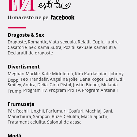
Urmareste-ne pe
Dragoste & Sex
Dragoste
Romantic
Viata sexuala
Relatii
Cuplu
Iubire
,
,
,
,
,
,
Casatorie
Sex
Kama Sutra
Pozitii sexuale Kamasutra
,
,
,
,
Declaratii de dragoste
Divertisment
Meghan Markle
Kate Middleton
Kim Kardashian
Johnny
,
,
,
Teo Trandafir
Angelina Jolie
Dana Rogoz
Dani Otil
Depp
,
,
,
,
,
Smiley
Andra
Delia
Gina Pistol
Justin Bieber
Melania
,
,
,
,
,
Program TV
Program Pro TV
Program Antena 1
Trump
,
,
,
Frumuseţe
Păr
Rochii
Unghii
Parfumuri
Coafuri
Machiaj
Sani
,
,
,
,
,
,
,
Manichiura
Sampon
Buze
Celulita
Machiaj ochi
,
,
,
,
,
Tratament celulita
Salonul de acasa
,
Modă