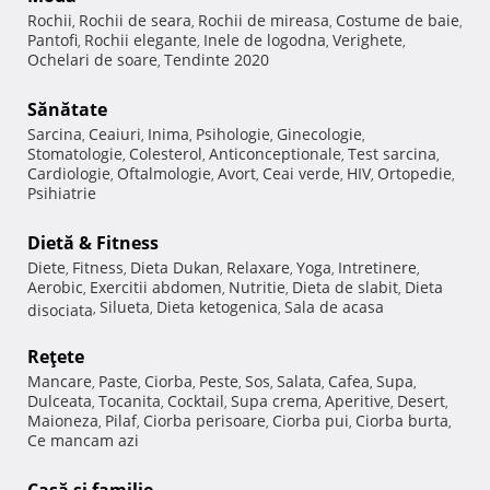
Rochii
Rochii de seara
Rochii de mireasa
Costume de baie
,
,
,
,
Pantofi
Rochii elegante
Inele de logodna
Verighete
,
,
,
,
Ochelari de soare
Tendinte 2020
,
Sănătate
Sarcina
Ceaiuri
Inima
Psihologie
Ginecologie
,
,
,
,
,
Stomatologie
Colesterol
Anticonceptionale
Test sarcina
,
,
,
,
Cardiologie
Oftalmologie
Avort
Ceai verde
HIV
Ortopedie
,
,
,
,
,
,
Psihiatrie
Dietă & Fitness
Diete
Fitness
Dieta Dukan
Relaxare
Yoga
Intretinere
,
,
,
,
,
,
Aerobic
Exercitii abdomen
Nutritie
Dieta de slabit
Dieta
,
,
,
,
Silueta
Dieta ketogenica
Sala de acasa
disociata
,
,
,
Reţete
Mancare
Paste
Ciorba
Peste
Sos
Salata
Cafea
Supa
,
,
,
,
,
,
,
,
Dulceata
Tocanita
Cocktail
Supa crema
Aperitive
Desert
,
,
,
,
,
,
Maioneza
Pilaf
Ciorba perisoare
Ciorba pui
Ciorba burta
,
,
,
,
,
Ce mancam azi