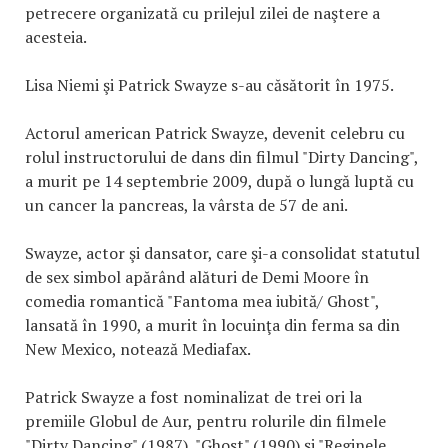
petrecere organizată cu prilejul zilei de naştere a
acesteia.
Lisa Niemi şi Patrick Swayze s-au căsătorit în 1975.
Actorul american Patrick Swayze, devenit celebru cu
rolul instructorului de dans din filmul "Dirty Dancing",
a murit pe 14 septembrie 2009, după o lungă luptă cu
un cancer la pancreas, la vârsta de 57 de ani.
Swayze, actor şi dansator, care şi-a consolidat statutul
de sex simbol apărând alături de Demi Moore în
comedia romantică "Fantoma mea iubită/ Ghost",
lansată în 1990, a murit în locuinţa din ferma sa din
New Mexico, notează Mediafax.
Patrick Swayze a fost nominalizat de trei ori la
premiile Globul de Aur, pentru rolurile din filmele
"Dirty Dancing" (1987), "Ghost" (1990) şi "Reginele