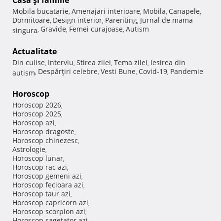
Casă şi familie
Mobila bucatarie
Amenajari interioare
Mobila
Canapele
,
,
,
,
Dormitoare
Design interior
Parenting
Jurnal de mama
,
,
,
Gravide
Femei curajoase
Autism
singura
,
,
,
Actualitate
Din culise
Interviu
Stirea zilei
Tema zilei
Iesirea din
,
,
,
,
Despărţiri celebre
Vesti Bune
Covid-19
Pandemie
autism
,
,
,
,
Horoscop
Horoscop 2026
,
Horoscop 2025
,
Horoscop azi
,
Horoscop dragoste
,
Horoscop chinezesc
,
Astrologie
,
Horoscop lunar
,
Horoscop rac azi
,
Horoscop gemeni azi
,
Horoscop fecioara azi
,
Horoscop taur azi
,
Horoscop capricorn azi
,
Horoscop scorpion azi
,
Horoscop sagetator azi
,