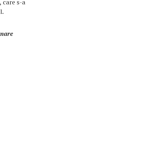
 care s-a
l.
 mare