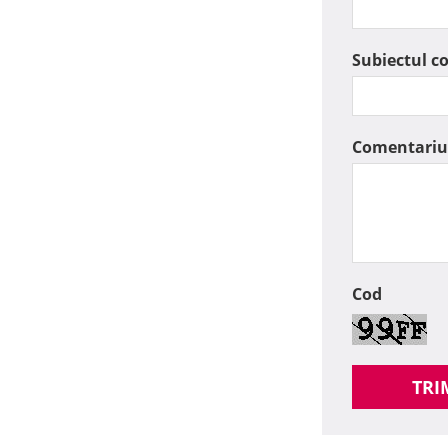
Subiectul c
Comentariu
Cod
TRI