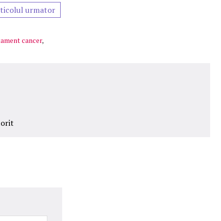
ticolul urmator
tament cancer
,
orit