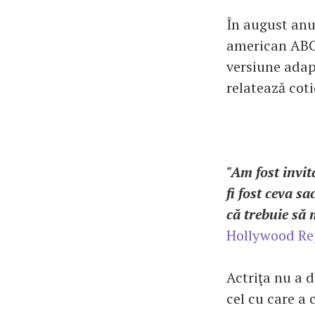
În august anul
american ABC 
versiune adap
relatează cot
"Am fost invit
fi fost ceva s
că trebuie să
Hollywood Re
Actriţa nu a d
cel cu care a 