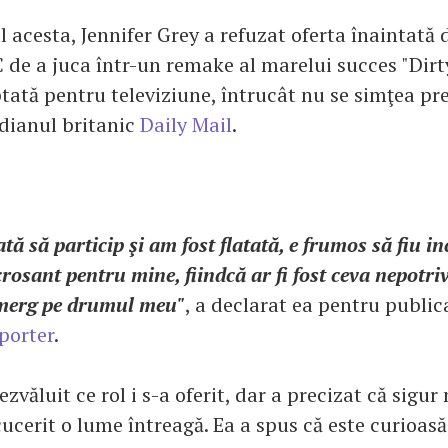
 acesta, Jennifer Grey a refuzat oferta înaintată
de a juca într-un remake al marelui succes "Dirt
tată pentru televiziune, întrucât nu se simţea pre
idianul britanic
Daily Mail
.
ată să particip şi am fost flatată, e frumos să fiu i
acrosant pentru mine, fiindcă ar fi fost ceva nepotri
 merg pe drumul meu"
, a declarat ea pentru public
porter
.
ezvăluit ce rol i s-a oferit, dar a precizat că sigur
cucerit o lume întreagă. Ea a spus că este curioas