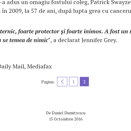
i-a adus un omagiu fostului coleg, Patrick Swayze,
ă în 2009, la 57 de ani, după lupta grea cu canceru
ternic, foarte protector şi foarte inimos. A fost un
u se temea de nimic"
, a declarat Jennifer Grey.
Daily Mail, Mediafax
1
2
Pagina:
De
Daniel Dumitrescu
15 Octombrie 2016