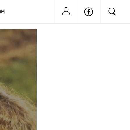
Nu ai cont?
Inregistreaza-
UM