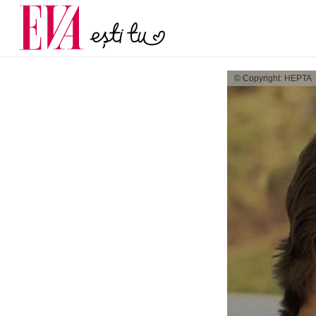
menopauză și când ar t
Carieră
la medic
Actualitate
© Copyright: HEPTA