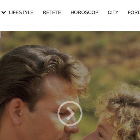
rebui să mergi
și 60 de ani. De ce te trezești mai des
pe măsură ce înaintezi în vârstă
LIFESTYLE
RETETE
HOROSCOP
CITY
FOR