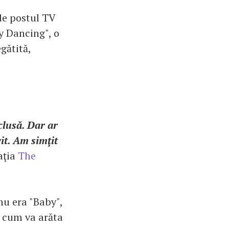
 de postul TV
y Dancing", o
gătită,
nclusă. Dar ar
vit. Am simţit
aţia
The
 nu era "Baby",
ă cum va arăta