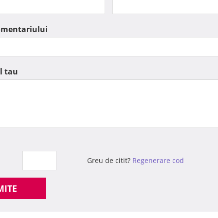
omentariului
l tau
Greu de citit?
Regenerare cod
MITE