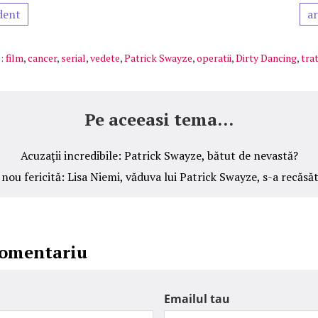
dent
ar
:
film
,
cancer
,
serial
,
vedete
,
Patrick Swayze
,
operatii
,
Dirty Dancing
,
tra
Pe aceeasi tema...
Acuzaţii incredibile: Patrick Swayze, bătut de nevastă?
 nou fericită: Lisa Niemi, văduva lui Patrick Swayze, s-a recăsăt
comentariu
Emailul tau