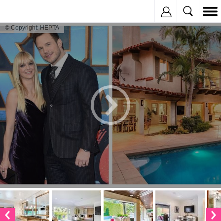
Inregistreaza
© Copyright: HEPTA