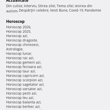
Actualitate
Din culise
Interviu
Stirea zilei
Tema zilei
Iesirea din
,
,
,
,
Despărţiri celebre
Vesti Bune
Covid-19
Pandemie
autism
,
,
,
,
Horoscop
Horoscop 2026
,
Horoscop 2025
,
Horoscop azi
,
Horoscop dragoste
,
Horoscop chinezesc
,
Astrologie
,
Horoscop lunar
,
Horoscop rac azi
,
Horoscop gemeni azi
,
Horoscop fecioara azi
,
Horoscop taur azi
,
Horoscop capricorn azi
,
Horoscop scorpion azi
,
Horoscop sagetator azi
,
Horoscop varsator azi
,
Horoscop pesti azi
,
Horoscop leu azi
,
Horoscop balanta azi
,
Horoscop berbec azi
,