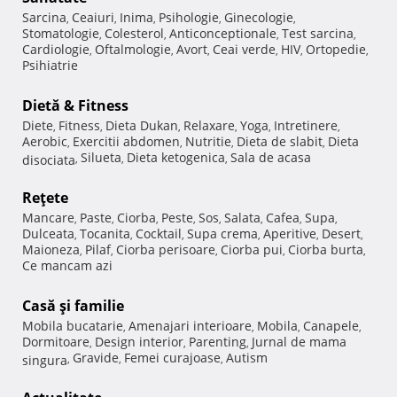
Sarcina
Ceaiuri
Inima
Psihologie
Ginecologie
,
,
,
,
,
Stomatologie
Colesterol
Anticonceptionale
Test sarcina
,
,
,
,
Cardiologie
Oftalmologie
Avort
Ceai verde
HIV
Ortopedie
,
,
,
,
,
,
Psihiatrie
Dietă & Fitness
Diete
Fitness
Dieta Dukan
Relaxare
Yoga
Intretinere
,
,
,
,
,
,
Aerobic
Exercitii abdomen
Nutritie
Dieta de slabit
Dieta
,
,
,
,
Silueta
Dieta ketogenica
Sala de acasa
disociata
,
,
,
Reţete
Mancare
Paste
Ciorba
Peste
Sos
Salata
Cafea
Supa
,
,
,
,
,
,
,
,
Dulceata
Tocanita
Cocktail
Supa crema
Aperitive
Desert
,
,
,
,
,
,
Maioneza
Pilaf
Ciorba perisoare
Ciorba pui
Ciorba burta
,
,
,
,
,
Ce mancam azi
Casă şi familie
Mobila bucatarie
Amenajari interioare
Mobila
Canapele
,
,
,
,
Dormitoare
Design interior
Parenting
Jurnal de mama
,
,
,
Gravide
Femei curajoase
Autism
singura
,
,
,