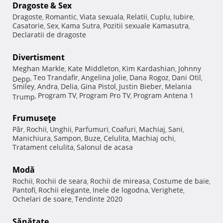
Dragoste & Sex
Dragoste
Romantic
Viata sexuala
Relatii
Cuplu
Iubire
,
,
,
,
,
,
Casatorie
Sex
Kama Sutra
Pozitii sexuale Kamasutra
,
,
,
,
Declaratii de dragoste
Divertisment
Meghan Markle
Kate Middleton
Kim Kardashian
Johnny
,
,
,
Teo Trandafir
Angelina Jolie
Dana Rogoz
Dani Otil
Depp
,
,
,
,
,
Smiley
Andra
Delia
Gina Pistol
Justin Bieber
Melania
,
,
,
,
,
Program TV
Program Pro TV
Program Antena 1
Trump
,
,
,
Frumuseţe
Păr
Rochii
Unghii
Parfumuri
Coafuri
Machiaj
Sani
,
,
,
,
,
,
,
Manichiura
Sampon
Buze
Celulita
Machiaj ochi
,
,
,
,
,
Tratament celulita
Salonul de acasa
,
Modă
Rochii
Rochii de seara
Rochii de mireasa
Costume de baie
,
,
,
,
Pantofi
Rochii elegante
Inele de logodna
Verighete
,
,
,
,
Ochelari de soare
Tendinte 2020
,
Sănătate