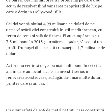
acum de rezolvat fiind vânzarea proprietății de lux pe
care o dețin în Hollywood Hills.
Cei doi vor să obțină 4,99 milioane de dolari de pe
urma vânzării vilei construită în stil mediteranean, cu
teren de tenis și sală de fitness. Ei au cumpărat-o cu
3,3 milioane în 2013 și urmăresc, așadar, să scoată un
profit frumușel din această tranzacție - 1,7 milioane de
dolari.
Actorii nu cer însă degeaba mai mulți bani: în cei cinci
ani în care au locuit aici, ei au investit serios în
renovarea acestei case, adăugându-i mai multe dotări,
printre care și un bar.
Cu o suprafață de 436 de metri pătrați, casa construită