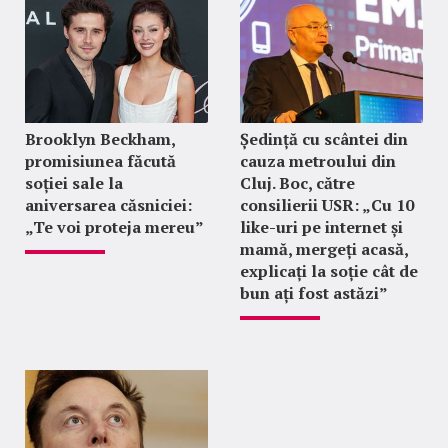
Brooklyn Beckham,
Ședință cu scântei din
promisiunea făcută
cauza metroului din
soției sale la
Cluj. Boc, către
aniversarea căsniciei:
consilierii USR: „Cu 10
„Te voi proteja mereu”
like-uri pe internet și
mamă, mergeți acasă,
explicați la soție cât de
bun ați fost astăzi”