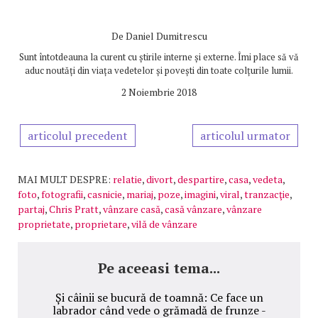
De
Daniel Dumitrescu
Sunt întotdeauna la curent cu știrile interne și externe. Îmi place să vă
aduc noutăți din viața vedetelor și povești din toate colțurile lumii.
2 Noiembrie 2018
articolul precedent
articolul urmator
MAI MULT DESPRE:
relatie
,
divort
,
despartire
,
casa
,
vedeta
,
foto
,
fotografii
,
casnicie
,
mariaj
,
poze
,
imagini
,
viral
,
tranzacţie
,
partaj
,
Chris Pratt
,
vânzare casă
,
casă vânzare
,
vânzare
proprietate
,
proprietare
,
vilă de vânzare
Pe aceeasi tema...
Și câinii se bucură de toamnă: Ce face un
labrador când vede o grămadă de frunze -