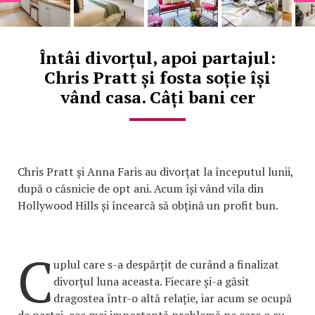
Întâi divorțul, apoi partajul:
Chris Pratt și fosta soție își
vând casa. Câți bani cer
Chris Pratt și Anna Faris au divorțat la începutul lunii,
după o căsnicie de opt ani. Acum își vând vila din
Hollywood Hills și încearcă să obțină un profit bun.
C
uplul care s-a despărțit de curând a finalizat
divorțul luna aceasta. Fiecare și-a găsit
dragostea într-o altă relație, iar acum se ocupă
de partaj, cea mai importantă problemă pe care o au