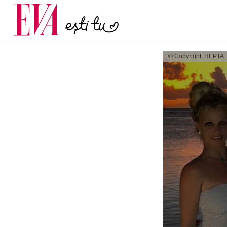
și 60 de ani. De ce te t
Carieră
pe măsură ce înaintez
Actualitate
© Copyright: HEPTA