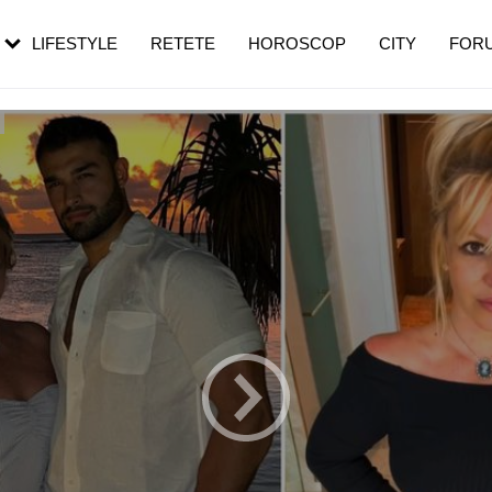
rezești mai des
Cât durează, cum te pregătești și cât
i în vârstă
de dureroasă este investigația
LIFESTYLE
RETETE
HOROSCOP
CITY
FOR