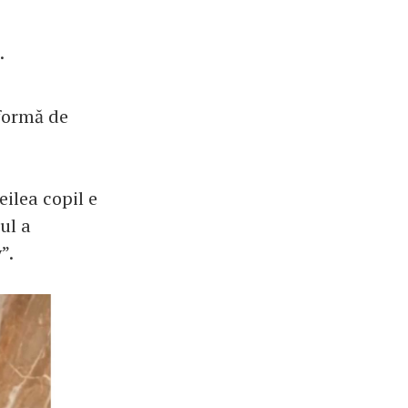
.
 formă de
ilea copil e
ul a
”.