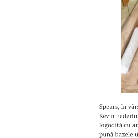
Spears, în vâr
Kevin Federlin
logodită cu an
pună bazele un