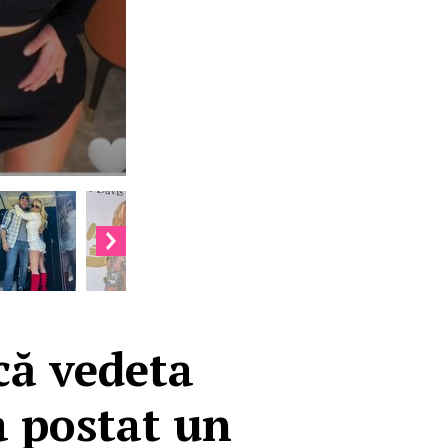
 că vedeta
a postat un