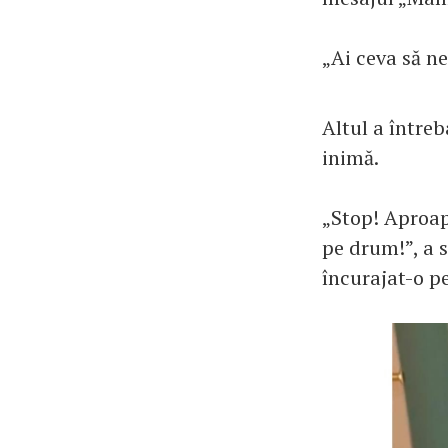
„Ai ceva să ne
Altul a între
inimă.
„Stop! Aproap
pe drum!”, a s
încurajat-o pe