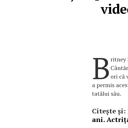
vide
B
ritney
Cântăr
ori că
a permis acest
tatălui său.
Citește și:
ani. Actri