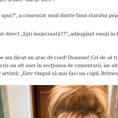
 spui?”, a comentat unul dintre fanii starului pop
bat direct „Ești însărcinată??”, adăugând emoji în
e am făcut un atac de cord! Doamne! Cel de-al tre
cris un alt user în secțiunea de comentarii, iar alt
 artistă: „Este timpul să mai faci un copil, Britney