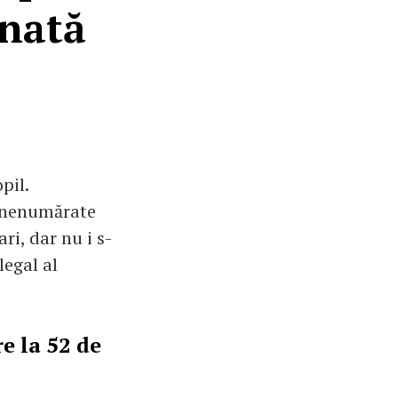
inată
pil.
e nenumărate
ri, dar nu i s-
legal al
e la 52 de