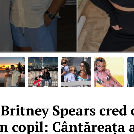
 Britney Spears cred
n copil: Cântăreața 