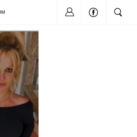
Nu ai cont?
Inregistreaza-
UM