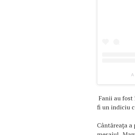
A 
Fanii au fost 
fi un indiciu 
Cântăreața a 
mesajul „Mami