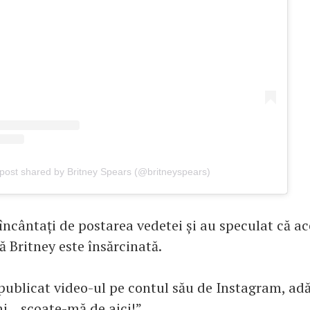
post shared by Britney Spears (@britneyspears)
încântați de postarea vedetei și au speculat că a
că Britney este însărcinată.
publicat video-ul pe contul său de Instagram, a
... scoate-mă de aici!”.