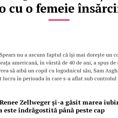
o cu o femeie însărc
 Spears nu a ascuns faptul că își mai dorește un co
eața americană, în vârstă de 40 de ani, a spus d
 vrea să aibă un copil cu logodnicul său, Sam Asgha
 lucru în perioada în care s-a aflat sub controlul 
Renee Zellweger și-a găsit marea iubir
ța este îndrăgostită până peste cap