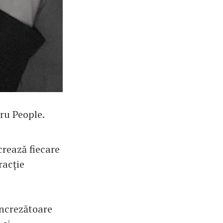
tru People.
rează fiecare
racție
încrezătoare