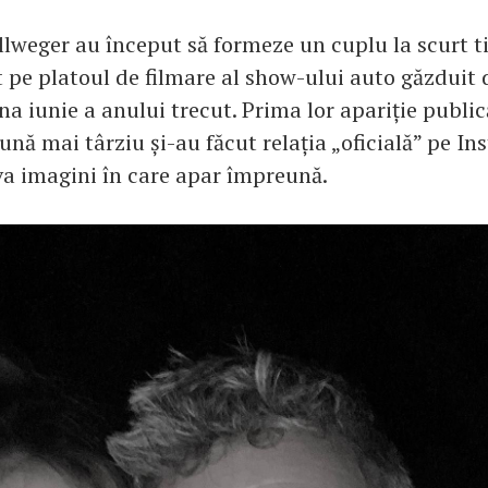
llweger au început să formeze un cuplu la scurt 
 pe platoul de filmare al show-ului auto găzduit 
una iunie a anului trecut. Prima lor apariție public
lună mai târziu și-au făcut relația „oficială” pe I
a imagini în care apar împreună.