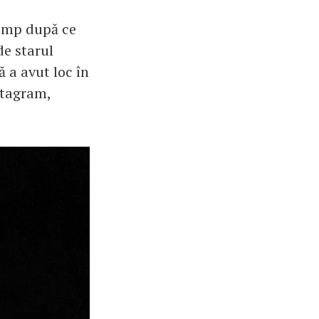
timp după ce
de starul
ă a avut loc în
nstagram,