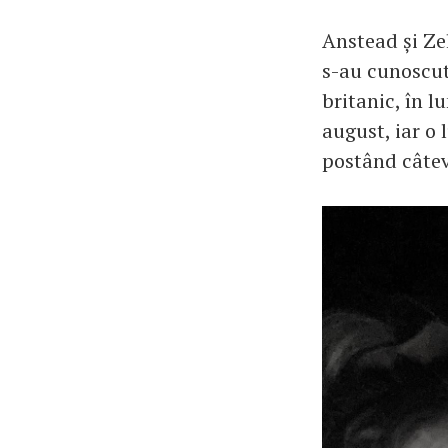
Anstead și Ze
s-au cunoscut
britanic, în l
august, iar o 
postând câtev