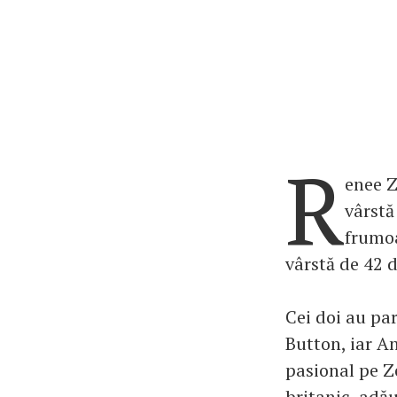
R
enee Z
vârstă
frumoa
vârstă de 42 d
Cei doi au par
Button, iar A
pasional pe Z
britanic, adă