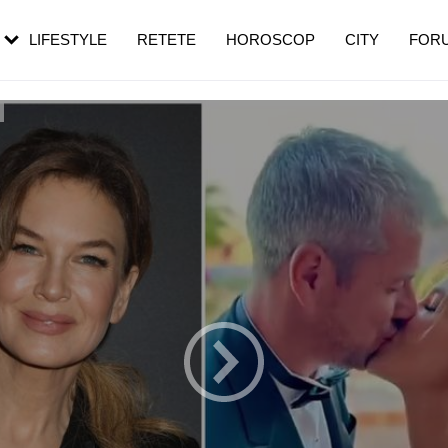
rebui să mergi
și 60 de ani. De ce te trezești mai des
pe măsură ce înaintezi în vârstă
LIFESTYLE
RETETE
HOROSCOP
CITY
FOR