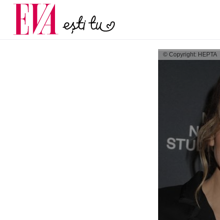
menopauză și când ar t
Carieră
la medic
Actualitate
© Copyright: HEPTA