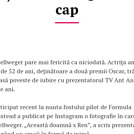
cap
ellweger pare mai fericită ca niciodată. Actrița a
 de 52 de ani, deținătoare a două premii Oscar, tră
să poveste de iubire cu prezentatorul TV Ant An
e ani.
ticipat recent la nunta fostului pilot de Formula
nstead a publicat pe Instagram o fotografie în car
ellweger. „Această doamnă x Ren”, a scris prezent
ugând un emoji în formă de inimă.