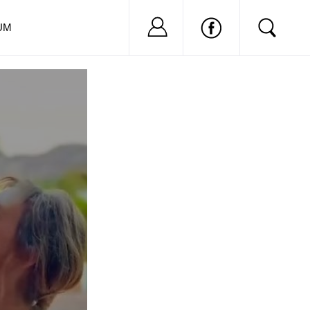
Nu ai cont?
Inregistreaza-
UM