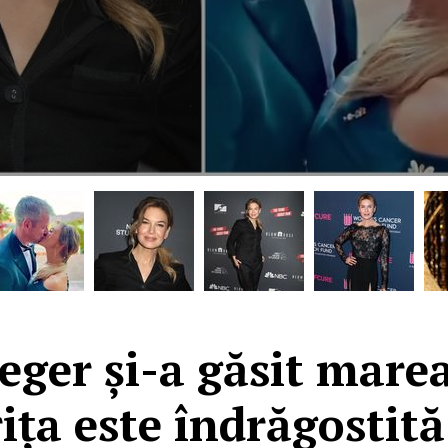
ger și-a găsit marea
rița este îndrăgostit