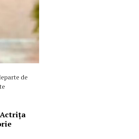
departe de
te
 Actrița
orie