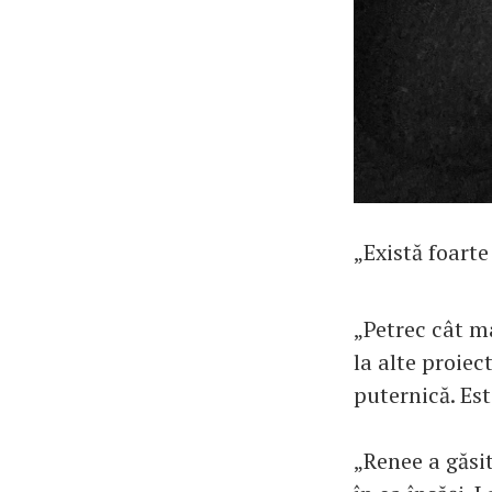
„Există foarte
„Petrec cât m
la alte proiec
puternică. Est
„Renee a găsit