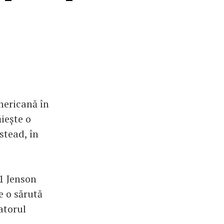
mericană în
iește o
stead, în
 1 Jenson
e o sărută
atorul