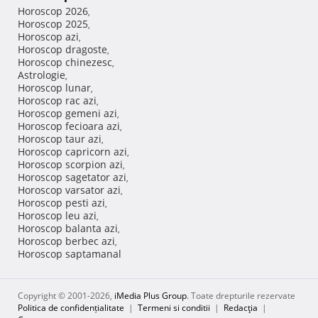
Horoscop 2026
,
Horoscop 2025
,
Horoscop azi
,
Horoscop dragoste
,
Horoscop chinezesc
,
Astrologie
,
Horoscop lunar
,
Horoscop rac azi
,
Horoscop gemeni azi
,
Horoscop fecioara azi
,
Horoscop taur azi
,
Horoscop capricorn azi
,
Horoscop scorpion azi
,
Horoscop sagetator azi
,
Horoscop varsator azi
,
Horoscop pesti azi
,
Horoscop leu azi
,
Horoscop balanta azi
,
Horoscop berbec azi
,
Horoscop saptamanal
Copyright © 2001-2026,
iMedia Plus Group
. Toate drepturile rezervate
Politica de confidențialitate
|
Termeni si conditii
|
Redacţia
|