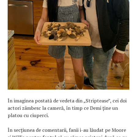
În imaginea postată de vedeta din „Striptease”, cei doi
actori zâmbesc la cameră, în timp ce Demi ține un
platou cu ciuperci.
În secțiunea de comentarii, fanii i-au lăudat pe Moore