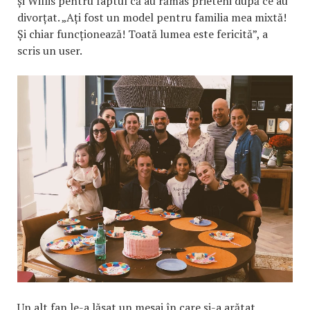
și Willis pentru faptul că au rămas prieteni după ce au
divorțat. „Ați fost un model pentru familia mea mixtă!
Și chiar funcționează! Toată lumea este fericită”, a
scris un user.
Un alt fan le-a lăsat un mesaj în care și-a arătat