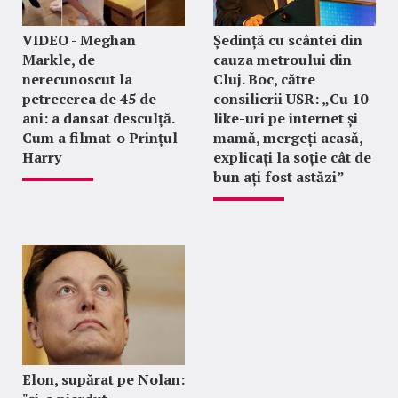
VIDEO - Meghan
Ședință cu scântei din
Markle, de
cauza metroului din
nerecunoscut la
Cluj. Boc, către
petrecerea de 45 de
consilierii USR: „Cu 10
ani: a dansat desculță.
like-uri pe internet și
Cum a filmat-o Prințul
mamă, mergeți acasă,
Harry
explicați la soție cât de
bun ați fost astăzi”
Elon, supărat pe Nolan: