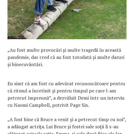
„Au fost multe provocări și multe tragedii în această
pandemie, dar cred că au fost totodată și multe daruri
și binecuvântări.
Eu simt că am fost cu adevărat recunoscătoare pentru
că ritmul a încetinit și pentru timpul pe care l-am
petrecut împreună”, a dezvăluit Demi într-un interviu
cu Naomi Campbell, potrivit Page Six.
„A fost bine că Bruce a venit și a petrecut timp cu noi”,
a adăugat actrița. Lui Bruce și fostei sale soții li s-au
alăturat actuala soție, Emma, și cele două fiice ale lor.