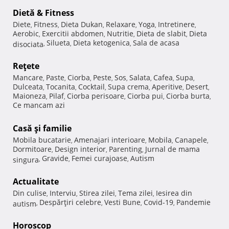
Dietă & Fitness
Diete
Fitness
Dieta Dukan
Relaxare
Yoga
Intretinere
,
,
,
,
,
,
Aerobic
Exercitii abdomen
Nutritie
Dieta de slabit
Dieta
,
,
,
,
Silueta
Dieta ketogenica
Sala de acasa
disociata
,
,
,
Reţete
Mancare
Paste
Ciorba
Peste
Sos
Salata
Cafea
Supa
,
,
,
,
,
,
,
,
Dulceata
Tocanita
Cocktail
Supa crema
Aperitive
Desert
,
,
,
,
,
,
Maioneza
Pilaf
Ciorba perisoare
Ciorba pui
Ciorba burta
,
,
,
,
,
Ce mancam azi
Casă şi familie
Mobila bucatarie
Amenajari interioare
Mobila
Canapele
,
,
,
,
Dormitoare
Design interior
Parenting
Jurnal de mama
,
,
,
Gravide
Femei curajoase
Autism
singura
,
,
,
Actualitate
Din culise
Interviu
Stirea zilei
Tema zilei
Iesirea din
,
,
,
,
Despărţiri celebre
Vesti Bune
Covid-19
Pandemie
autism
,
,
,
,
Horoscop