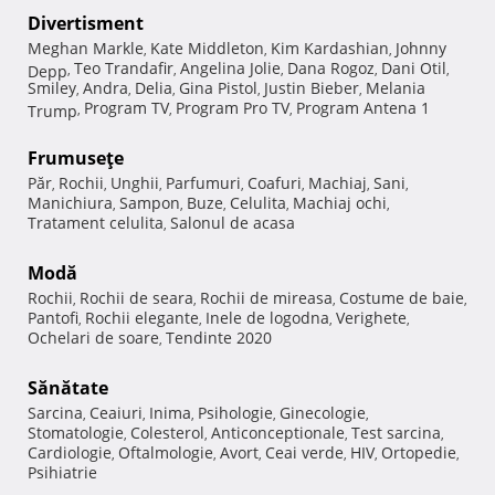
Divertisment
Meghan Markle
Kate Middleton
Kim Kardashian
Johnny
,
,
,
Teo Trandafir
Angelina Jolie
Dana Rogoz
Dani Otil
Depp
,
,
,
,
,
Smiley
Andra
Delia
Gina Pistol
Justin Bieber
Melania
,
,
,
,
,
Program TV
Program Pro TV
Program Antena 1
Trump
,
,
,
Frumuseţe
Păr
Rochii
Unghii
Parfumuri
Coafuri
Machiaj
Sani
,
,
,
,
,
,
,
Manichiura
Sampon
Buze
Celulita
Machiaj ochi
,
,
,
,
,
Tratament celulita
Salonul de acasa
,
Modă
Rochii
Rochii de seara
Rochii de mireasa
Costume de baie
,
,
,
,
Pantofi
Rochii elegante
Inele de logodna
Verighete
,
,
,
,
Ochelari de soare
Tendinte 2020
,
Sănătate
Sarcina
Ceaiuri
Inima
Psihologie
Ginecologie
,
,
,
,
,
Stomatologie
Colesterol
Anticonceptionale
Test sarcina
,
,
,
,
Cardiologie
Oftalmologie
Avort
Ceai verde
HIV
Ortopedie
,
,
,
,
,
,
Psihiatrie