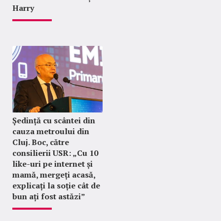
Harry
Ședință cu scântei din
cauza metroului din
Cluj. Boc, către
consilierii USR: „Cu 10
like-uri pe internet și
mamă, mergeți acasă,
explicați la soție cât de
bun ați fost astăzi”