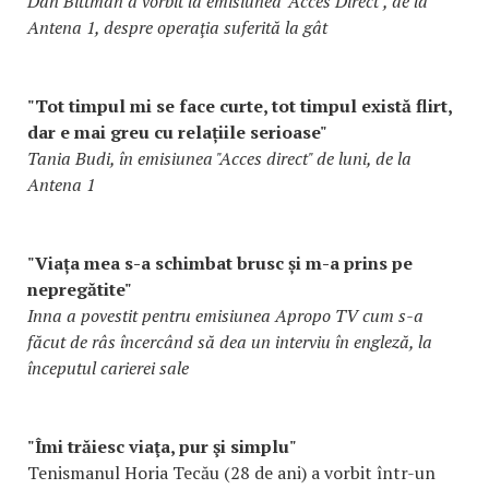
Dan Bittman a vorbit la emisiunea "Acces Direct", de la
Antena 1, despre operaţia suferită la gât
"Tot timpul mi se face curte, tot timpul există flirt,
dar e mai greu cu relațiile serioase"
Tania Budi, în emisiunea "Acces direct" de luni, de la
Antena 1
"Viața mea s-a schimbat brusc și m-a prins pe
nepregătite"
Inna a povestit pentru emisiunea Apropo TV cum s-a
făcut de râs încercând să dea un interviu în engleză, la
începutul carierei sale
"Îmi trăiesc viaţa, pur şi simplu"
Tenismanul Horia Tecău (28 de ani) a vorbit într-un