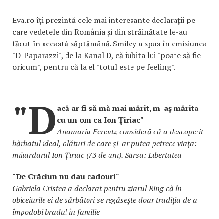
Eva.ro îţi prezintă cele mai interesante declaraţii pe
care vedetele din România şi din străinătate le-au
făcut în această săptămână. Smiley a spus în emisiunea
"D-Paparazzi", de la Kanal D, că iubita lui "poate să fie
oricum", pentru că la el "totul este pe feeling".
"D
acă ar fi să mă mai mărit, m-aş mărita
cu un om ca Ion Ţiriac"
Anamaria Ferentz consideră că a descoperit
bărbatul ideal, alături de care şi-ar putea petrece viaţa:
miliardarul Ion Ţiriac (73 de ani). Sursa: Libertatea
"De Crăciun nu dau cadouri"
Gabriela Cristea a declarat pentru ziarul Ring că în
obiceiurile ei de sărbători se regăsește doar tradiția de a
împodobi bradul în familie