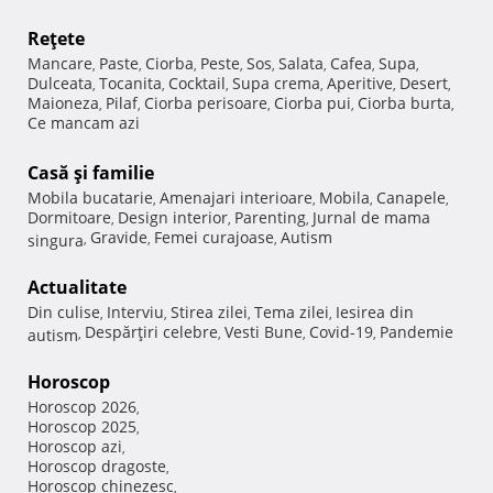
Reţete
Mancare
Paste
Ciorba
Peste
Sos
Salata
Cafea
Supa
,
,
,
,
,
,
,
,
Dulceata
Tocanita
Cocktail
Supa crema
Aperitive
Desert
,
,
,
,
,
,
Maioneza
Pilaf
Ciorba perisoare
Ciorba pui
Ciorba burta
,
,
,
,
,
Ce mancam azi
Casă şi familie
Mobila bucatarie
Amenajari interioare
Mobila
Canapele
,
,
,
,
Dormitoare
Design interior
Parenting
Jurnal de mama
,
,
,
Gravide
Femei curajoase
Autism
singura
,
,
,
Actualitate
Din culise
Interviu
Stirea zilei
Tema zilei
Iesirea din
,
,
,
,
Despărţiri celebre
Vesti Bune
Covid-19
Pandemie
autism
,
,
,
,
Horoscop
Horoscop 2026
,
Horoscop 2025
,
Horoscop azi
,
Horoscop dragoste
,
Horoscop chinezesc
,