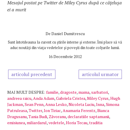
Mesajul postat pe Twitter de Miley Cyrus după ce cățelușa
ei a murit
De
Daniel Dumitrescu
Sunt întotdeauna la curent cu știrile interne și externe. Îmi place să vă
aduc noutăți din viața vedetelor și povești din toate colțurile lumii.
16 Decembrie 2012
articolul precedent
articolul urmator
MAI MULT DESPRE:
familie
,
dragoste
,
mama
,
sarbatori
,
andreea raicu
,
Anda Adam
,
Gabriela Cristea
,
Miley Cyrus
,
Hugh
Jackman
,
Sean Penn
,
Anna Lesko
,
Nicoleta Luciu
,
Inna
,
Simona
Patruleasa
,
Twitter
,
Ion Tiriac
,
Anamaria Ferentz
,
Bianca
Dragusanu
,
Tania Budi
,
Zăvoranu
,
declaratiile saptamanii
,
emisiunea
,
miliardarul
,
vedetele
,
Horia Tecau
,
traditia