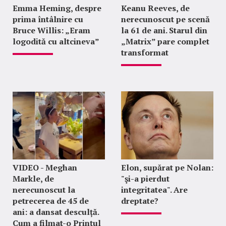
Emma Heming, despre
Keanu Reeves, de
prima întâlnire cu
nerecunoscut pe scenă
Bruce Willis: „Eram
la 61 de ani. Starul din
logodită cu altcineva”
„Matrix” pare complet
transformat
VIDEO - Meghan
Elon, supărat pe Nolan:
Markle, de
"şi-a pierdut
nerecunoscut la
integritatea". Are
petrecerea de 45 de
dreptate?
ani: a dansat desculță.
Cum a filmat-o Prințul