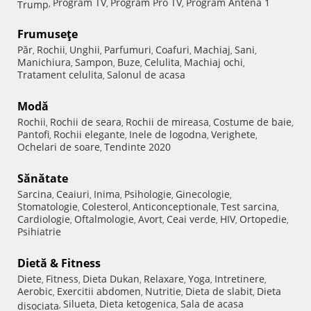
Program TV
Program Pro TV
Program Antena 1
Trump
,
,
,
Frumuseţe
Păr
Rochii
Unghii
Parfumuri
Coafuri
Machiaj
Sani
,
,
,
,
,
,
,
Manichiura
Sampon
Buze
Celulita
Machiaj ochi
,
,
,
,
,
Tratament celulita
Salonul de acasa
,
Modă
Rochii
Rochii de seara
Rochii de mireasa
Costume de baie
,
,
,
,
Pantofi
Rochii elegante
Inele de logodna
Verighete
,
,
,
,
Ochelari de soare
Tendinte 2020
,
Sănătate
Sarcina
Ceaiuri
Inima
Psihologie
Ginecologie
,
,
,
,
,
Stomatologie
Colesterol
Anticonceptionale
Test sarcina
,
,
,
,
Cardiologie
Oftalmologie
Avort
Ceai verde
HIV
Ortopedie
,
,
,
,
,
,
Psihiatrie
Dietă & Fitness
Diete
Fitness
Dieta Dukan
Relaxare
Yoga
Intretinere
,
,
,
,
,
,
Aerobic
Exercitii abdomen
Nutritie
Dieta de slabit
Dieta
,
,
,
,
Silueta
Dieta ketogenica
Sala de acasa
disociata
,
,
,