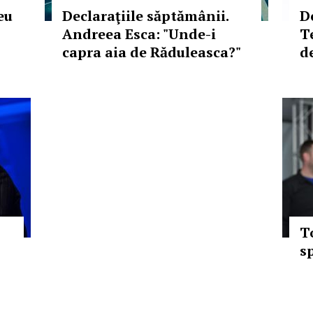
eu
Declaraţiile săptămânii.
D
Andreea Esca: "Unde-i
T
capra aia de Răduleasca?"
d
T
s