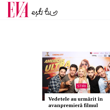
menopauză și când ar t
Carieră
la medic
Actualitate
STIRI
Vedetele au urmărit în
avanpremieră filmul