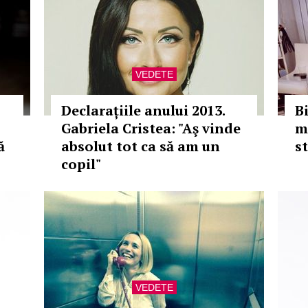
VEDETE
Declarațiile anului 2013.
B
Gabriela Cristea: "Aş vinde
m
ă
absolut tot ca să am un
s
copil"
VEDETE