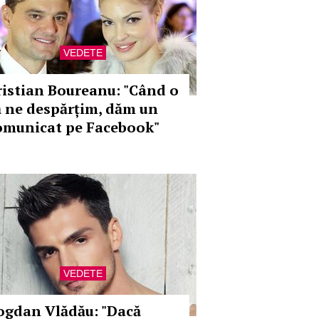
VEDETE
ristian Boureanu: "Când o
ă ne despărțim, dăm un
omunicat pe Facebook"
VEDETE
ogdan Vlădău: "Dacă