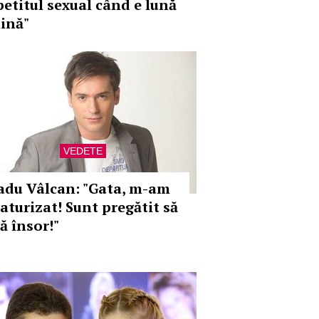
petitul sexual când e lună
lină"
VEDETE
adu Vâlcan: "Gata, m-am
aturizat! Sunt pregătit să
ă însor!"