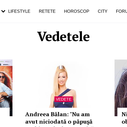
rebui să mergi
și 60 de ani. De ce te trezești mai des
pe măsură ce înaintezi în vârstă
LIFESTYLE
RETETE
HOROSCOP
CITY
FOR
Vedetele
VEDETE
Andreea Bălan: "Nu am
N
avut niciodată o păpuşă
o