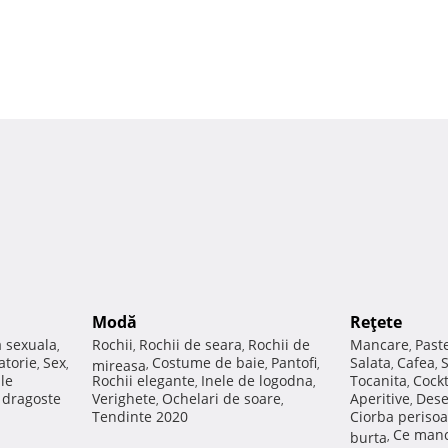
Modă
Reţete
a sexuala
Rochii
Rochii de seara
Rochii de
Mancare
Past
,
,
,
,
atorie
Sex
Costume de baie
Pantofi
Salata
Cafea
,
,
mireasa
,
,
,
,
,
ale
Rochii elegante
Inele de logodna
Tocanita
Cockt
,
,
,
e dragoste
Verighete
Ochelari de soare
Aperitive
Dese
,
,
,
Tendinte 2020
Ciorba perisoa
Ce manc
burta
,