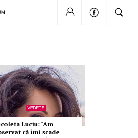
Nu ai cont?
Inregistreaza-
UM
VEDETE
icoleta Luciu: "Am
bservat că îmi scade