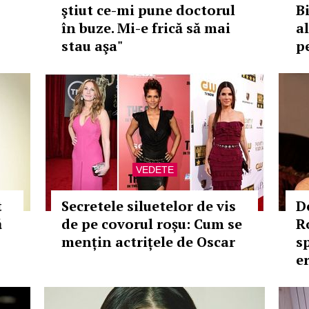
ştiut ce-mi pune doctorul
B
în buze. Mi-e frică să mai
al
stau aşa"
p
VEDETE
t
Secretele siluetelor de vis
D
ă
de pe covorul roșu: Cum se
R
mențin actrițele de Oscar
s
er