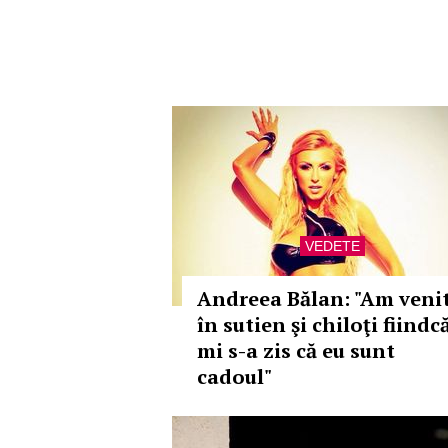
VEDETE
Andreea Bălan: "Am veni
în sutien şi chiloţi fiindc
mi s-a zis că eu sunt
cadoul"