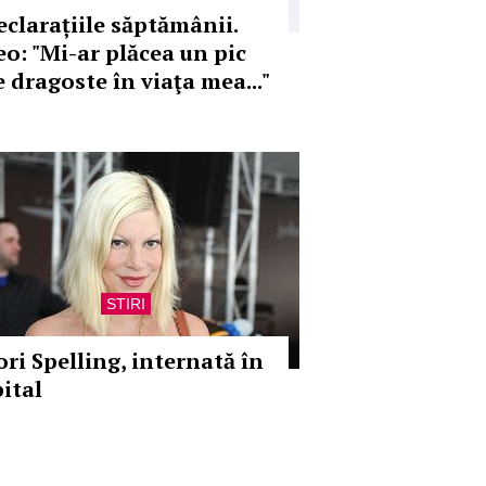
eclarațiile săptămânii.
eo: "Mi-ar plăcea un pic
e dragoste în viaţa mea..."
STIRI
ori Spelling, internată în
pital