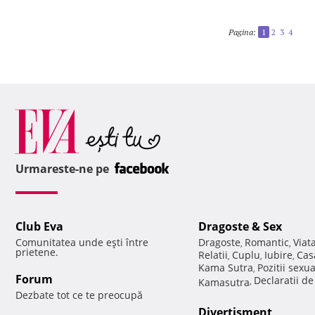
Pagina:
1
2
3
4
Urmareste-ne pe
Club Eva
Dragoste & Sex
Comunitatea unde eşti între
Dragoste
Romantic
Viat
,
,
prietene.
Relatii
Cuplu
Iubire
Cas
,
,
,
Kama Sutra
Pozitii sexu
,
Forum
Declaratii d
Kamasutra
,
Dezbate tot ce te preocupă
Divertisment