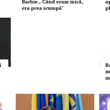
Barbie... Când eram mică,
a
era prea scumpă"
p
i
R
m
m