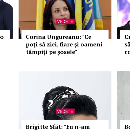
VEDETE
ro
Corina Ungureanu: "Ce
C
poţi să zici, fiare şi oameni
s
tâmpiţi pe şosele"
c
VEDETE
Brigitte Sfăt: "Eu n-am
B