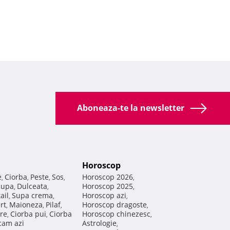
Aboneaza-te la newsletter
Horoscop
e
Ciorba
Peste
Sos
Horoscop 2026
,
,
,
,
,
Supa
Dulceata
Horoscop 2025
,
,
,
ail
Supa crema
Horoscop azi
,
,
,
rt
Maioneza
Pilaf
Horoscop dragoste
,
,
,
,
re
Ciorba pui
Ciorba
Horoscop chinezesc
,
,
,
am azi
Astrologie
,