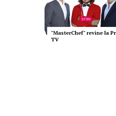
STIRI
"MasterChef" revine la P
TV