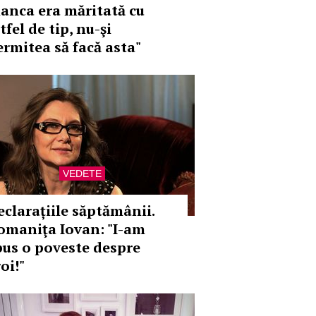
ianca era măritată cu
tfel de tip, nu-şi
ermitea să facă asta"
VEDETE
eclarațiile săptămânii.
omaniţa Iovan: "I-am
pus o poveste despre
oi!"