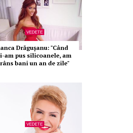
VEDETE
ianca Drăgușanu: "Când
i-am pus silicoanele, am
trâns bani un an de zile"
VEDETE