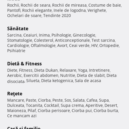
Rochii
Rochii de seara
Rochii de mireasa
Costume de baie
,
,
,
,
Pantofi
Rochii elegante
Inele de logodna
Verighete
,
,
,
,
Ochelari de soare
Tendinte 2020
,
Sănătate
Sarcina
Ceaiuri
Inima
Psihologie
Ginecologie
,
,
,
,
,
Stomatologie
Colesterol
Anticonceptionale
Test sarcina
,
,
,
,
Cardiologie
Oftalmologie
Avort
Ceai verde
HIV
Ortopedie
,
,
,
,
,
,
Psihiatrie
Dietă & Fitness
Diete
Fitness
Dieta Dukan
Relaxare
Yoga
Intretinere
,
,
,
,
,
,
Aerobic
Exercitii abdomen
Nutritie
Dieta de slabit
Dieta
,
,
,
,
Silueta
Dieta ketogenica
Sala de acasa
disociata
,
,
,
Reţete
Mancare
Paste
Ciorba
Peste
Sos
Salata
Cafea
Supa
,
,
,
,
,
,
,
,
Dulceata
Tocanita
Cocktail
Supa crema
Aperitive
Desert
,
,
,
,
,
,
Maioneza
Pilaf
Ciorba perisoare
Ciorba pui
Ciorba burta
,
,
,
,
,
Ce mancam azi
Casă şi familie