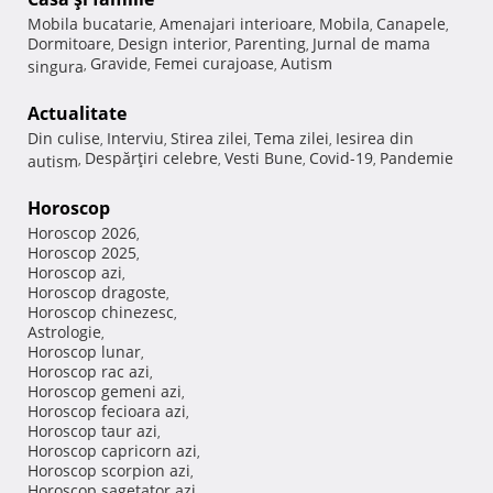
Mobila bucatarie
Amenajari interioare
Mobila
Canapele
,
,
,
,
Dormitoare
Design interior
Parenting
Jurnal de mama
,
,
,
Gravide
Femei curajoase
Autism
singura
,
,
,
Actualitate
Din culise
Interviu
Stirea zilei
Tema zilei
Iesirea din
,
,
,
,
Despărţiri celebre
Vesti Bune
Covid-19
Pandemie
autism
,
,
,
,
Horoscop
Horoscop 2026
,
Horoscop 2025
,
Horoscop azi
,
Horoscop dragoste
,
Horoscop chinezesc
,
Astrologie
,
Horoscop lunar
,
Horoscop rac azi
,
Horoscop gemeni azi
,
Horoscop fecioara azi
,
Horoscop taur azi
,
Horoscop capricorn azi
,
Horoscop scorpion azi
,
Horoscop sagetator azi
,