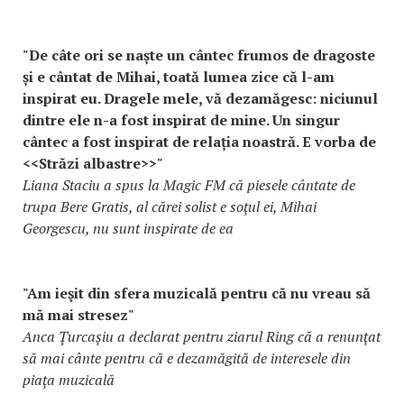
"De câte ori se naște un cântec frumos de dragoste
și e cântat de Mihai, toată lumea zice că l-am
inspirat eu. Dragele mele, vă dezamăgesc: niciunul
dintre ele n-a fost inspirat de mine. Un singur
cântec a fost inspirat de relația noastră. E vorba de
<<Străzi albastre>>"
Liana Staciu a spus la Magic FM că piesele cântate de
trupa Bere Gratis, al cărei solist e soţul ei, Mihai
Georgescu, nu sunt inspirate de ea
"Am ieşit din sfera muzicală pentru că nu vreau să
mă mai stresez"
Anca Ţurcaşiu a declarat pentru ziarul Ring că a renunţat
să mai cânte pentru că e dezamăgită de interesele din
piaţa muzicală