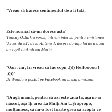
"Vreau să trăiesc sentimentul de a fi tată.
Este normal să-mi doresc asta"
Tuncay Ozturk a vorbit, într-un interviu pentru emisiunea
"Acces direct", de la Antena 1, despre dorința lui de a avea
un copil cu Andreea Marin
"Oan , ciu , fri vreau să fac copii :)))) Helloooou !
:))))"
DJ Wanda a postat pe Facebook un mesaj amuzant
"Dragă mamă, pentru că azi este ziua ta, aşa m-ai
născut, aşa îţi urez La Mulţi Ani!... Şi apropo,
mulţumesc, că mi-a fost foarte greu să acopăr ce