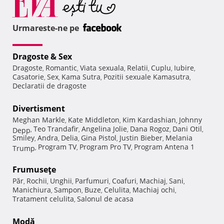
Urmareste-ne pe
Dragoste & Sex
Dragoste
Romantic
Viata sexuala
Relatii
Cuplu
Iubire
,
,
,
,
,
,
Casatorie
Sex
Kama Sutra
Pozitii sexuale Kamasutra
,
,
,
,
Declaratii de dragoste
Divertisment
Meghan Markle
Kate Middleton
Kim Kardashian
Johnny
,
,
,
Teo Trandafir
Angelina Jolie
Dana Rogoz
Dani Otil
Depp
,
,
,
,
,
Smiley
Andra
Delia
Gina Pistol
Justin Bieber
Melania
,
,
,
,
,
Program TV
Program Pro TV
Program Antena 1
Trump
,
,
,
Frumuseţe
Păr
Rochii
Unghii
Parfumuri
Coafuri
Machiaj
Sani
,
,
,
,
,
,
,
Manichiura
Sampon
Buze
Celulita
Machiaj ochi
,
,
,
,
,
Tratament celulita
Salonul de acasa
,
Modă