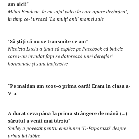
am aici!"
Mihai Bendeac, în mesajul video în care apare dezbrăcat,
în timp ce-i urează "La mulți ani!" mamei sale
"Să ştiţi că nu se transmite ce am"
Nicoleta Luciu a ținut să explice pe Facebook că bubele
care i-au invadat fața se datorează unei dereglări
hormonale și sunt inofensive
"Pe maidan am scos-o prima oară! Eram în clasa a-
V-a.
A durat ceva până la prima strângere de mână (...)
sărutul a venit mai târziu"
Smiley a povestit pentru emisiunea "D-Paparazzi" despre
prima lui iubire