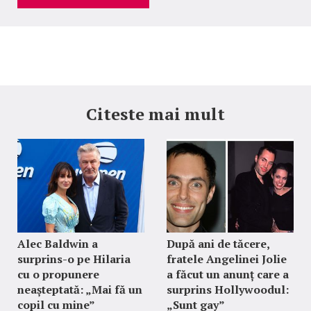
Citeste mai mult
Alec Baldwin a
După ani de tăcere,
surprins-o pe Hilaria
fratele Angelinei Jolie
cu o propunere
a făcut un anunț care a
neașteptată: „Mai fă un
surprins Hollywoodul:
copil cu mine”
„Sunt gay”