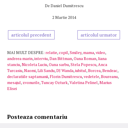
De
Daniel Dumitrescu
2 Martie 2014
articolul precedent
articolul urmator
MAI MULT DESPRE:
relatie
,
copil
,
Smiley
,
mama
,
video
,
andreea marin
,
interviu
,
Dan Bittman
,
Oana Roman
,
liana
stanciu
,
Nicoleta Luciu
,
Oana sarbu
,
Stela Popescu
,
Anca
Turcasiu
,
Naomi
,
Lili Sandu
,
DJ Wanda
,
iubitul
,
Borcea
,
Bendeac
,
declaratiile saptamanii
,
Florin Dumitrescu
,
vedetele
,
Boureanu
,
mesajul
,
zvonurile
,
Tuncay Ozturk
,
Valetina Pelinel
,
Marius
Elisei
Posteaza comentariu