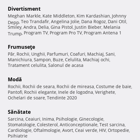
Divertisment
Meghan Markle
Kate Middleton
Kim Kardashian
Johnny
,
,
,
Teo Trandafir
Angelina Jolie
Dana Rogoz
Dani Otil
Depp
,
,
,
,
,
Smiley
Andra
Delia
Gina Pistol
Justin Bieber
Melania
,
,
,
,
,
Program TV
Program Pro TV
Program Antena 1
Trump
,
,
,
Frumuseţe
Păr
Rochii
Unghii
Parfumuri
Coafuri
Machiaj
Sani
,
,
,
,
,
,
,
Manichiura
Sampon
Buze
Celulita
Machiaj ochi
,
,
,
,
,
Tratament celulita
Salonul de acasa
,
Modă
Rochii
Rochii de seara
Rochii de mireasa
Costume de baie
,
,
,
,
Pantofi
Rochii elegante
Inele de logodna
Verighete
,
,
,
,
Ochelari de soare
Tendinte 2020
,
Sănătate
Sarcina
Ceaiuri
Inima
Psihologie
Ginecologie
,
,
,
,
,
Stomatologie
Colesterol
Anticonceptionale
Test sarcina
,
,
,
,
Cardiologie
Oftalmologie
Avort
Ceai verde
HIV
Ortopedie
,
,
,
,
,
,
Psihiatrie