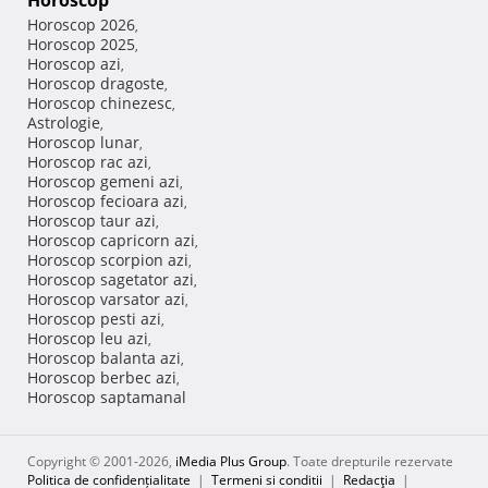
Horoscop
Horoscop 2026
,
Horoscop 2025
,
Horoscop azi
,
Horoscop dragoste
,
Horoscop chinezesc
,
Astrologie
,
Horoscop lunar
,
Horoscop rac azi
,
Horoscop gemeni azi
,
Horoscop fecioara azi
,
Horoscop taur azi
,
Horoscop capricorn azi
,
Horoscop scorpion azi
,
Horoscop sagetator azi
,
Horoscop varsator azi
,
Horoscop pesti azi
,
Horoscop leu azi
,
Horoscop balanta azi
,
Horoscop berbec azi
,
Horoscop saptamanal
Copyright © 2001-2026,
iMedia Plus Group
. Toate drepturile rezervate
Politica de confidențialitate
|
Termeni si conditii
|
Redacţia
|