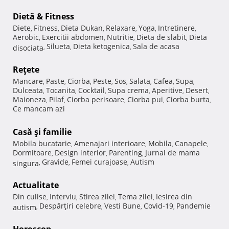
Dietă & Fitness
Diete
Fitness
Dieta Dukan
Relaxare
Yoga
Intretinere
,
,
,
,
,
,
Aerobic
Exercitii abdomen
Nutritie
Dieta de slabit
Dieta
,
,
,
,
Silueta
Dieta ketogenica
Sala de acasa
disociata
,
,
,
Reţete
Mancare
Paste
Ciorba
Peste
Sos
Salata
Cafea
Supa
,
,
,
,
,
,
,
,
Dulceata
Tocanita
Cocktail
Supa crema
Aperitive
Desert
,
,
,
,
,
,
Maioneza
Pilaf
Ciorba perisoare
Ciorba pui
Ciorba burta
,
,
,
,
,
Ce mancam azi
Casă şi familie
Mobila bucatarie
Amenajari interioare
Mobila
Canapele
,
,
,
,
Dormitoare
Design interior
Parenting
Jurnal de mama
,
,
,
Gravide
Femei curajoase
Autism
singura
,
,
,
Actualitate
Din culise
Interviu
Stirea zilei
Tema zilei
Iesirea din
,
,
,
,
Despărţiri celebre
Vesti Bune
Covid-19
Pandemie
autism
,
,
,
,