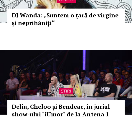
DJ Wanda: „Suntem o ţară de virgine
şi neprihăniţi“
STIRI
Delia, Cheloo și Bendeac, în juriul
show-ului "iUmor" de la Antena 1