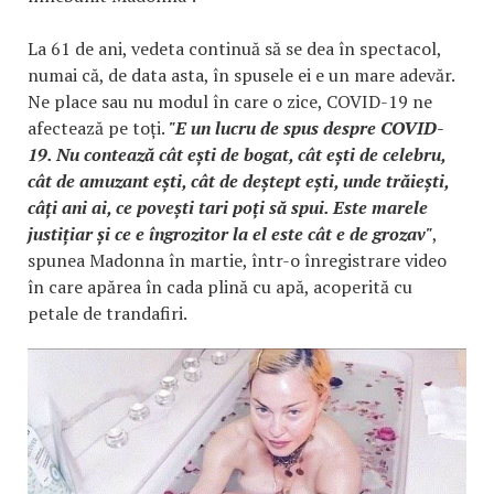
La 61 de ani, vedeta continuă să se dea în spectacol,
numai că, de data asta, în spusele ei e un mare adevăr.
Ne place sau nu modul în care o zice, COVID-19 ne
afectează pe toți.
"E un lucru de spus despre COVID-
19. Nu contează cât ești de bogat, cât ești de celebru,
cât de amuzant ești, cât de deștept ești, unde trăiești,
câți ani ai, ce povești tari poți să spui. Este marele
justițiar și ce e îngrozitor la el este cât e de grozav"
,
spunea Madonna în martie, într-o înregistrare video
în care apărea în cada plină cu apă, acoperită cu
petale de trandafiri.