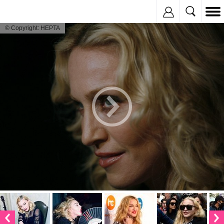
Inregistreaza
© Copyright: HEPTA