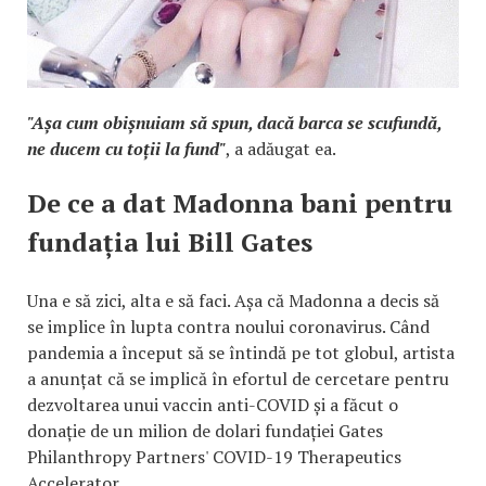
"Așa cum obișnuiam să spun, dacă barca se scufundă,
ne ducem cu toții la fund"
, a adăugat ea.
De ce a dat Madonna bani pentru
fundația lui Bill Gates
Una e să zici, alta e să faci. Așa că Madonna a decis să
se implice în lupta contra noului coronavirus. Când
pandemia a început să se întindă pe tot globul, artista
a anunțat că se implică în efortul de cercetare pentru
dezvoltarea unui vaccin anti-COVID și a făcut o
donație de un milion de dolari fundației Gates
Philanthropy Partners' COVID-19 Therapeutics
Accelerator.