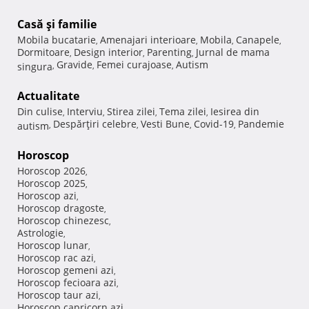
Casă şi familie
Mobila bucatarie
Amenajari interioare
Mobila
Canapele
,
,
,
,
Dormitoare
Design interior
Parenting
Jurnal de mama
,
,
,
Gravide
Femei curajoase
Autism
singura
,
,
,
Actualitate
Din culise
Interviu
Stirea zilei
Tema zilei
Iesirea din
,
,
,
,
Despărţiri celebre
Vesti Bune
Covid-19
Pandemie
autism
,
,
,
,
Horoscop
Horoscop 2026
,
Horoscop 2025
,
Horoscop azi
,
Horoscop dragoste
,
Horoscop chinezesc
,
Astrologie
,
Horoscop lunar
,
Horoscop rac azi
,
Horoscop gemeni azi
,
Horoscop fecioara azi
,
Horoscop taur azi
,
Horoscop capricorn azi
,