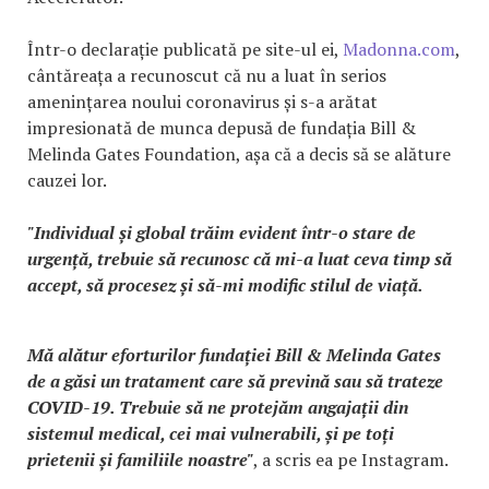
Într-o declarație publicată pe site-ul ei,
Madonna.com
,
cântăreața a recunoscut că nu a luat în serios
amenințarea noului coronavirus și s-a arătat
impresionată de munca depusă de fundația Bill &
Melinda Gates Foundation, așa că a decis să se alăture
cauzei lor.
"Individual și global trăim evident într-o stare de
urgență, trebuie să recunosc că mi-a luat ceva timp să
accept, să procesez și să-mi modific stilul de viață.
Mă alătur eforturilor fundației Bill & Melinda Gates
de a găsi un tratament care să prevină sau să trateze
COVID-19. Trebuie să ne protejăm angajații din
sistemul medical, cei mai vulnerabili, și pe toți
prietenii și familiile noastre"
, a scris ea pe Instagram.