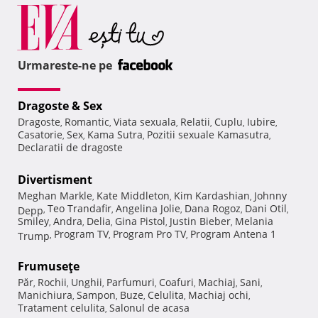
Urmareste-ne pe
Dragoste & Sex
Dragoste
Romantic
Viata sexuala
Relatii
Cuplu
Iubire
,
,
,
,
,
,
Casatorie
Sex
Kama Sutra
Pozitii sexuale Kamasutra
,
,
,
,
Declaratii de dragoste
Divertisment
Meghan Markle
Kate Middleton
Kim Kardashian
Johnny
,
,
,
Teo Trandafir
Angelina Jolie
Dana Rogoz
Dani Otil
Depp
,
,
,
,
,
Smiley
Andra
Delia
Gina Pistol
Justin Bieber
Melania
,
,
,
,
,
Program TV
Program Pro TV
Program Antena 1
Trump
,
,
,
Frumuseţe
Păr
Rochii
Unghii
Parfumuri
Coafuri
Machiaj
Sani
,
,
,
,
,
,
,
Manichiura
Sampon
Buze
Celulita
Machiaj ochi
,
,
,
,
,
Tratament celulita
Salonul de acasa
,