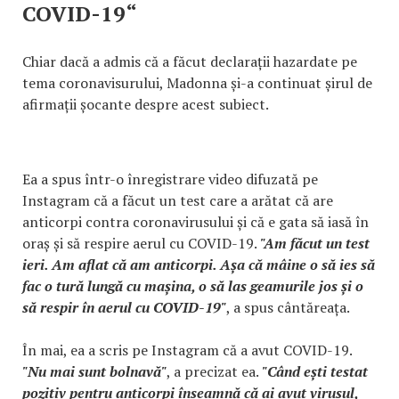
COVID-19“
Chiar dacă a admis că a făcut declarații hazardate pe
tema coronavisurului, Madonna și-a continuat șirul de
afirmații șocante despre acest subiect.
Ea a spus într-o înregistrare video difuzată pe
Instagram că a făcut un test care a arătat că are
anticorpi contra coronavirusului și că e gata să iasă în
oraș și să respire aerul cu COVID-19.
"Am făcut un test
ieri. Am aflat că am anticorpi. Așa că mâine o să ies să
fac o tură lungă cu mașina, o să las geamurile jos și o
să respir în aerul cu COVID-19"
, a spus cântăreața.
În mai, ea a scris pe Instagram că a avut COVID-19.
"Nu mai sunt bolnavă"
, a precizat ea.
"Când ești testat
pozitiv pentru anticorpi înseamnă că ai avut virusul,