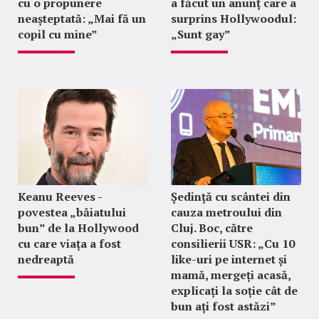
cu o propunere
a făcut un anunț care a
neașteptată: „Mai fă un
surprins Hollywoodul:
copil cu mine”
„Sunt gay”
Keanu Reeves -
Ședință cu scântei din
povestea „băiatului
cauza metroului din
bun” de la Hollywood
Cluj. Boc, către
cu care viața a fost
consilierii USR: „Cu 10
nedreaptă
like-uri pe internet și
mamă, mergeți acasă,
explicați la soție cât de
bun ați fost astăzi”