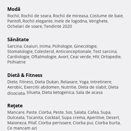
Modă
Rochii
Rochii de seara
Rochii de mireasa
Costume de baie
,
,
,
,
Pantofi
Rochii elegante
Inele de logodna
Verighete
,
,
,
,
Ochelari de soare
Tendinte 2020
,
Sănătate
Sarcina
Ceaiuri
Inima
Psihologie
Ginecologie
,
,
,
,
,
Stomatologie
Colesterol
Anticonceptionale
Test sarcina
,
,
,
,
Cardiologie
Oftalmologie
Avort
Ceai verde
HIV
Ortopedie
,
,
,
,
,
,
Psihiatrie
Dietă & Fitness
Diete
Fitness
Dieta Dukan
Relaxare
Yoga
Intretinere
,
,
,
,
,
,
Aerobic
Exercitii abdomen
Nutritie
Dieta de slabit
Dieta
,
,
,
,
Silueta
Dieta ketogenica
Sala de acasa
disociata
,
,
,
Reţete
Mancare
Paste
Ciorba
Peste
Sos
Salata
Cafea
Supa
,
,
,
,
,
,
,
,
Dulceata
Tocanita
Cocktail
Supa crema
Aperitive
Desert
,
,
,
,
,
,
Maioneza
Pilaf
Ciorba perisoare
Ciorba pui
Ciorba burta
,
,
,
,
,
Ce mancam azi