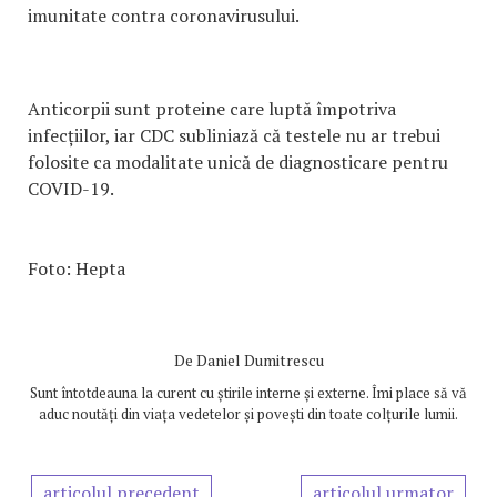
imunitate contra coronavirusului.
Anticorpii sunt proteine care luptă împotriva
infecțiilor, iar CDC subliniază că testele nu ar trebui
folosite ca modalitate unică de diagnosticare pentru
COVID-19.
Foto: Hepta
De
Daniel Dumitrescu
Sunt întotdeauna la curent cu știrile interne și externe. Îmi place să vă
aduc noutăți din viața vedetelor și povești din toate colțurile lumii.
articolul precedent
articolul urmator