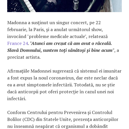
Madonna a susținut un singur concert, pe 22
februarie, la Paris, și a anulat următorul show,
invocând "probleme medicale actuale", relatează
France 24
.
"Atunci am crezut că am avut o răceală.
Slavă Domnului, suntem toți sănătoși și bine acum"
, a
precizat artista.
Afirmațiile Madonnei sugerează că sistemul ei imunitar
a fost expus la noul coronavirus, dar este neclar dacă
ea a avut simptomele infectării. Totodată, nu se știe
dacă anticorpii pot oferi protecție în cazul unei noi
infectări.
Conform Centrului pentru Prevenirea și Controlul
Bolilor (CDC) din Statele Unite, prezența anticorpilor
nu înseamnă neapărat că organismul a dobândit