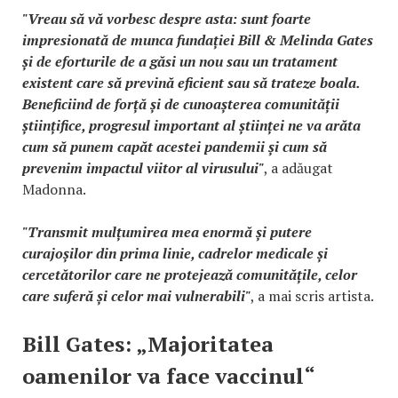
"Vreau să vă vorbesc despre asta: sunt foarte
impresionată de munca fundației Bill & Melinda Gates
și de eforturile de a găsi un nou sau un tratament
existent care să prevină eficient sau să trateze boala.
Beneficiind de forță și de cunoașterea comunității
științifice, progresul important al științei ne va arăta
cum să punem capăt acestei pandemii și cum să
prevenim impactul viitor al virusului"
, a adăugat
Madonna.
"Transmit mulțumirea mea enormă și putere
curajoșilor din prima linie, cadrelor medicale și
cercetătorilor care ne protejează comunitățile, celor
care suferă și celor mai vulnerabili"
, a mai scris artista.
Bill Gates: „Majoritatea
oamenilor va face vaccinul“