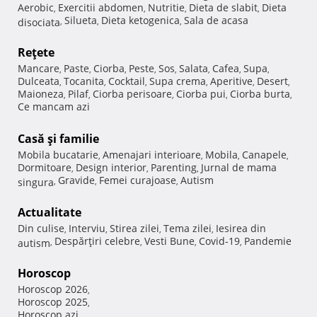
Aerobic
Exercitii abdomen
Nutritie
Dieta de slabit
Dieta
,
,
,
,
Silueta
Dieta ketogenica
Sala de acasa
disociata
,
,
,
Reţete
Mancare
Paste
Ciorba
Peste
Sos
Salata
Cafea
Supa
,
,
,
,
,
,
,
,
Dulceata
Tocanita
Cocktail
Supa crema
Aperitive
Desert
,
,
,
,
,
,
Maioneza
Pilaf
Ciorba perisoare
Ciorba pui
Ciorba burta
,
,
,
,
,
Ce mancam azi
Casă şi familie
Mobila bucatarie
Amenajari interioare
Mobila
Canapele
,
,
,
,
Dormitoare
Design interior
Parenting
Jurnal de mama
,
,
,
Gravide
Femei curajoase
Autism
singura
,
,
,
Actualitate
Din culise
Interviu
Stirea zilei
Tema zilei
Iesirea din
,
,
,
,
Despărţiri celebre
Vesti Bune
Covid-19
Pandemie
autism
,
,
,
,
Horoscop
Horoscop 2026
,
Horoscop 2025
,
Horoscop azi
,