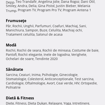
Teo Trandafir
Angelina Jolie
Dana Rogoz
Dani Otil
Depp
,
,
,
,
,
Smiley
Andra
Delia
Gina Pistol
Justin Bieber
Melania
,
,
,
,
,
Program TV
Program Pro TV
Program Antena 1
Trump
,
,
,
Frumuseţe
Păr
Rochii
Unghii
Parfumuri
Coafuri
Machiaj
Sani
,
,
,
,
,
,
,
Manichiura
Sampon
Buze
Celulita
Machiaj ochi
,
,
,
,
,
Tratament celulita
Salonul de acasa
,
Modă
Rochii
Rochii de seara
Rochii de mireasa
Costume de baie
,
,
,
,
Pantofi
Rochii elegante
Inele de logodna
Verighete
,
,
,
,
Ochelari de soare
Tendinte 2020
,
Sănătate
Sarcina
Ceaiuri
Inima
Psihologie
Ginecologie
,
,
,
,
,
Stomatologie
Colesterol
Anticonceptionale
Test sarcina
,
,
,
,
Cardiologie
Oftalmologie
Avort
Ceai verde
HIV
Ortopedie
,
,
,
,
,
,
Psihiatrie
Dietă & Fitness
Diete
Fitness
Dieta Dukan
Relaxare
Yoga
Intretinere
,
,
,
,
,
,