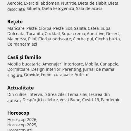
Aerobic
Exercitii abdomen
Nutritie
Dieta de slabit
Dieta
,
,
,
,
Silueta
Dieta ketogenica
Sala de acasa
disociata
,
,
,
Reţete
Mancare
Paste
Ciorba
Peste
Sos
Salata
Cafea
Supa
,
,
,
,
,
,
,
,
Dulceata
Tocanita
Cocktail
Supa crema
Aperitive
Desert
,
,
,
,
,
,
Maioneza
Pilaf
Ciorba perisoare
Ciorba pui
Ciorba burta
,
,
,
,
,
Ce mancam azi
Casă şi familie
Mobila bucatarie
Amenajari interioare
Mobila
Canapele
,
,
,
,
Dormitoare
Design interior
Parenting
Jurnal de mama
,
,
,
Gravide
Femei curajoase
Autism
singura
,
,
,
Actualitate
Din culise
Interviu
Stirea zilei
Tema zilei
Iesirea din
,
,
,
,
Despărţiri celebre
Vesti Bune
Covid-19
Pandemie
autism
,
,
,
,
Horoscop
Horoscop 2026
,
Horoscop 2025
,
Horoscop azi
,