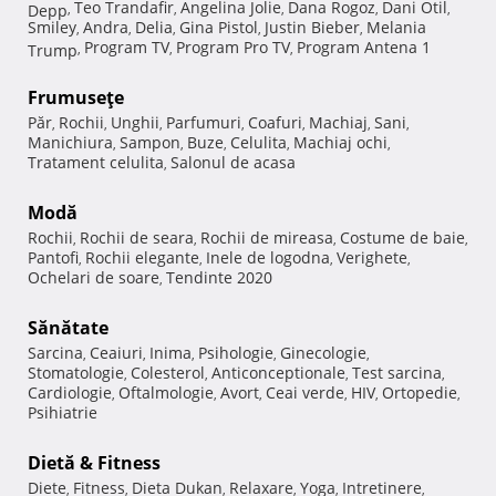
Teo Trandafir
Angelina Jolie
Dana Rogoz
Dani Otil
Depp
,
,
,
,
,
Smiley
Andra
Delia
Gina Pistol
Justin Bieber
Melania
,
,
,
,
,
Program TV
Program Pro TV
Program Antena 1
Trump
,
,
,
Frumuseţe
Păr
Rochii
Unghii
Parfumuri
Coafuri
Machiaj
Sani
,
,
,
,
,
,
,
Manichiura
Sampon
Buze
Celulita
Machiaj ochi
,
,
,
,
,
Tratament celulita
Salonul de acasa
,
Modă
Rochii
Rochii de seara
Rochii de mireasa
Costume de baie
,
,
,
,
Pantofi
Rochii elegante
Inele de logodna
Verighete
,
,
,
,
Ochelari de soare
Tendinte 2020
,
Sănătate
Sarcina
Ceaiuri
Inima
Psihologie
Ginecologie
,
,
,
,
,
Stomatologie
Colesterol
Anticonceptionale
Test sarcina
,
,
,
,
Cardiologie
Oftalmologie
Avort
Ceai verde
HIV
Ortopedie
,
,
,
,
,
,
Psihiatrie
Dietă & Fitness
Diete
Fitness
Dieta Dukan
Relaxare
Yoga
Intretinere
,
,
,
,
,
,